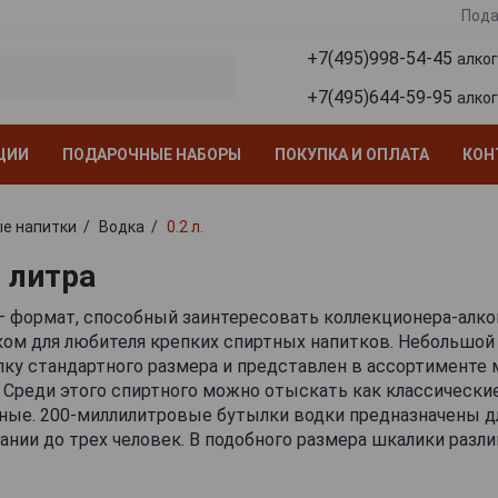
Пода
+7(495)998-54-45
алко
+7(495)644-59-95
алко
ЦИИ
ПОДАРОЧНЫЕ НАБОРЫ
ПОКУПКА И ОПЛАТА
КОН
е напитки
Водка
0.2 л.
2 литра
 — формат, способный заинтересовать коллекционера-алк
ком для любителя крепких спиртных напитков. Небольшой
ку стандартного размера и представлен в ассортименте 
 Среди этого спиртного можно отыскать как классические 
ные. 200-миллилитровые бутылки водки предназначены дл
нии до трех человек. В подобного размера шкалики разл
 и бюджетные сорта, так что пробник наверняка поможе
 по вкусу, чтобы приобрести его затем в большем литра