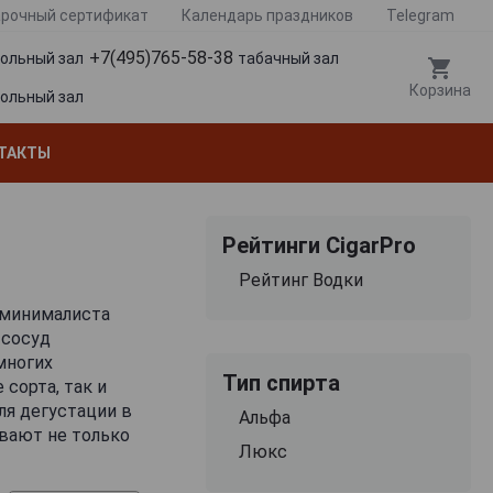
рочный сертификат
Календарь праздников
Telegram
+7(495)765-58-38
гольный зал
табачный зал
Корзина
гольный зал
ТАКТЫ
Рейтинги CigarPro
Рейтинг Водки
оминималиста
 сосуд
многих
Тип спирта
сорта, так и
я дегустации в
Альфа
ивают не только
Люкс
т каждому
же.