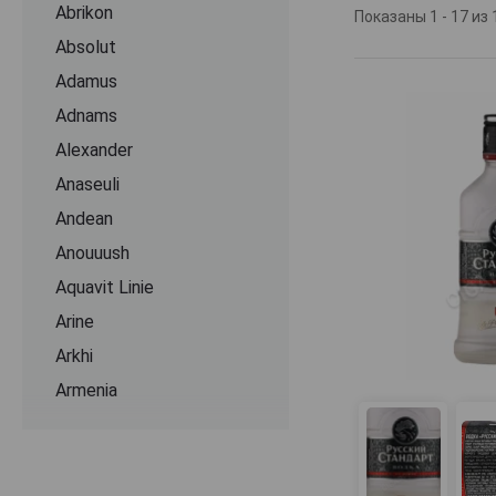
Abrikon
Показаны 1 - 17 из 
Absolut
Adamus
Adnams
Alexander
Anaseuli
Andean
Anouuush
Aquavit Linie
Arine
Arkhi
Armenia
Armenian Garden
Artaxias
Askaneli