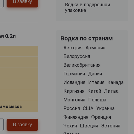
В заявку
Водка в подарочной
упаковке
я 0.2л
Водка по странам
Австрия
Армения
Белоруссия
Великобритания
Германия
Дания
Исландия
Италия
Канада
Киргизия
Китай
Литва
Монголия
Польша
самовывоз
Россия
США
Украина
Финляндия
Франция
В заявку
Чехия
Швеция
Эстония