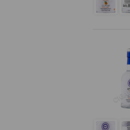
Cardinal
Carvia
Chateau Kefraya
Chemer
Chinggis Khan
Ciroc
Cristall
Crystal Head
Danzka
Diamond Ice
Distillerie du Clos Saint-Joseph
Drink House
Drova
Eden