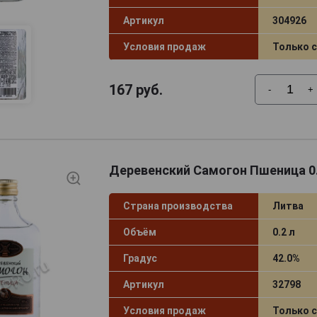
Артикул
304926
Условия продаж
Только 
167
руб.
-
+
Деревенский Самогон Пшеница 0
Страна производства
Литва
Объём
0.2 л
Градус
42.0%
Артикул
32798
Условия продаж
Только 