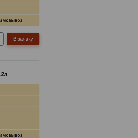
самовывоз
В заявку
.2л
самовывоз