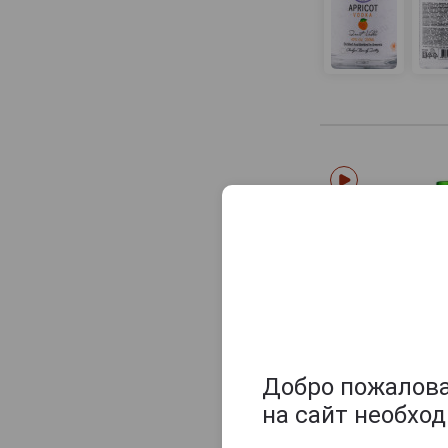
Eiko
Ekiss
Elbrus
Elit
European Standard
Evok
Finist
Finlandia
Finline
First Guild
Five
Flamingo
Fly
Добро пожаловат
G.E. Massenez
на сайт необхо
Gallant