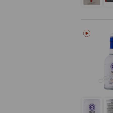
Au
Azimut
Baikal
Barrister
Bazum
Bear Force
Beluga
Belvedere
Bepi Tosolini
Bionica
Blavod
Boker
Borzaya
Bostan