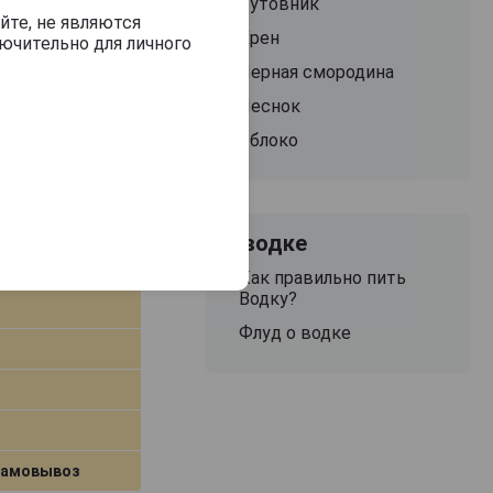
Тутовник
самовывоз
йте, не являются
Хрен
ючительно для личного
Черная смородина
В заявку
Чеснок
Яблоко
 0.2л
О водке
ь
Как правильно пить
Водку?
Флуд о водке
самовывоз