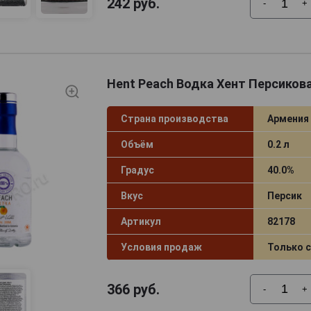
242
руб.
-
+
Hent Peach Водка Хент Персикова
Страна производства
Армения
Объём
0.2 л
Градус
40.0%
Вкус
Персик
Артикул
82178
Условия продаж
Только 
366
руб.
-
+