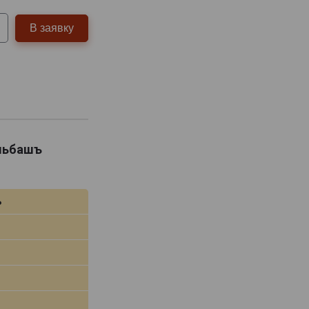
В заявку
ульбашъ
ь