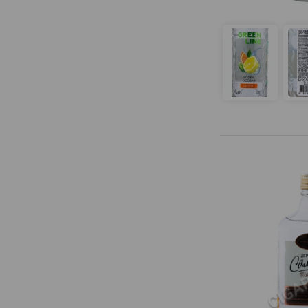
Laplandia
Legendario
Lindores Abbey Distillery
Loel
London
Lorch
Madlieri
Magic Tree
Mahe 1886
Mamont
Map
Mati
Matrioshka
Medea