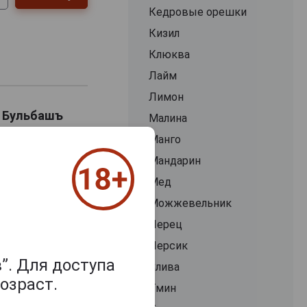
Кедровые орешки
Кизил
Клюква
Лайм
Лимон
а Бульбашъ
Малина
Манго
Мандарин
ь
Мед
Можжевельник
Перец
Персик
”. Для доступа
Слива
озраст.
Тмин