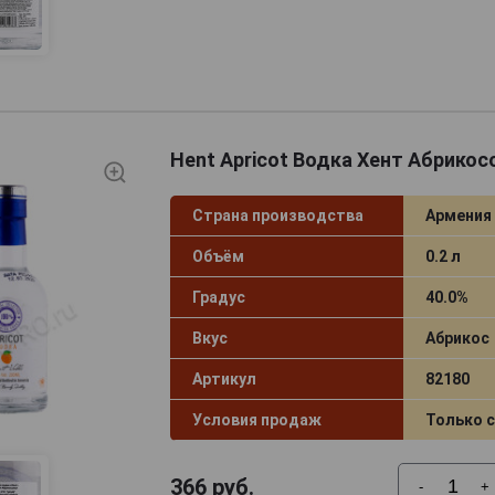
Hent Apricot Водка Хент Абрикос
Страна производства
Армения
Объём
0.2 л
Градус
40.0%
Вкус
Абрикос
Артикул
82180
Условия продаж
Только 
366
руб.
-
+