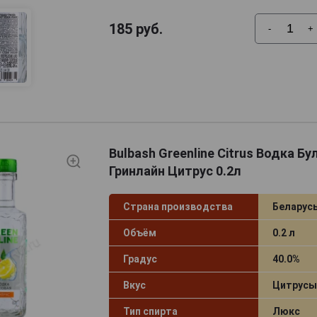
185
руб.
-
+
Bulbash Greenline Citrus Водка Б
Гринлайн Цитрус 0.2л
Страна производства
Беларус
Объём
0.2 л
Градус
40.0%
Вкус
Цитрусы
Тип спирта
Люкс