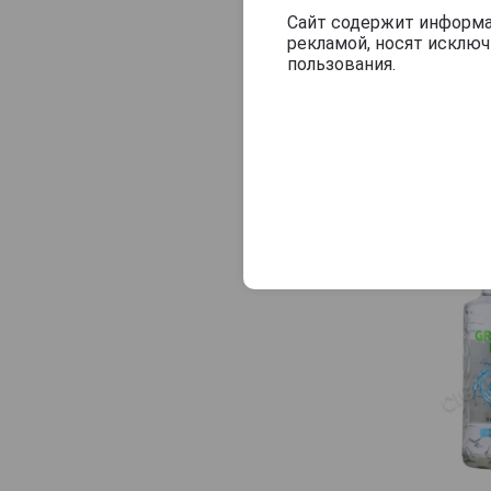
Gallery
Сайт содержит информац
рекламой, носят исклю
Gastronom
пользования.
Golden Fish
Good Sam
Goral
Graf Ledoff
Green Day
Grey Goose
Hammer + Sickle
Handsa
Hijack
I Spirit
Ijevan
Imperial Collection