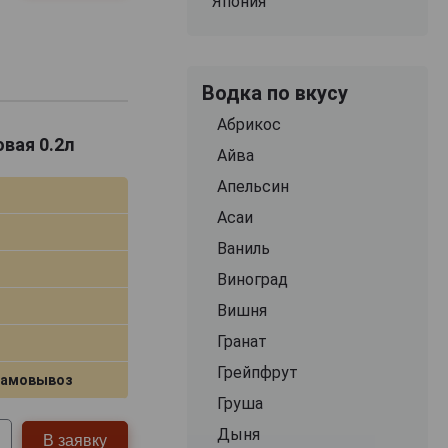
Япония
Водка по вкусу
Абрикос
овая 0.2л
Айва
Апельсин
Асаи
Ваниль
Виноград
Вишня
Гранат
Грейпфрут
самовывоз
Груша
Дыня
В заявку