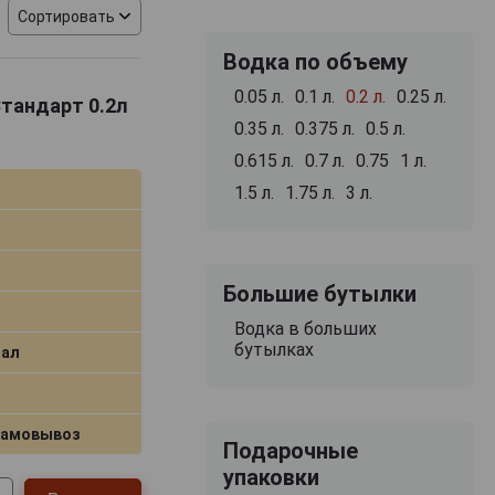
Сортировать
Водка по объему
0.05 л.
0.1 л.
0.2 л.
0.25 л.
Стандарт 0.2л
0.35 л.
0.375 л.
0.5 л.
0.615 л.
0.7 л.
0.75
1 л.
1.5 л.
1.75 л.
3 л.
Большие бутылки
Водка в больших
бутылках
ал
самовывоз
Подарочные
упаковки