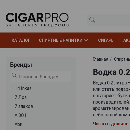
КАТАЛОГ
СПИРТНЫЕ НАПИТКИ
СИГАРЫ
АК
Главная
Спиртны
Бренды
Водка 0.
Водка 0.2 литра
14 Inkas
или стать подар
повторяет бутыл
7 Лоз
производителей.
7 злаков
ароматизирован
небольшой компа
A 301
премиальные, но
Читать дальше
Abri
выбрать напиток