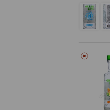
Isfjord
J.J. Kurberg
J.J. Whitley
K8
Kalashnikov
Kamoflage
Kauffman
Kensatu
Ketel One
Kiwi
Koskenkorva
Kremlin Award
Krivach
LAB
Ladoga