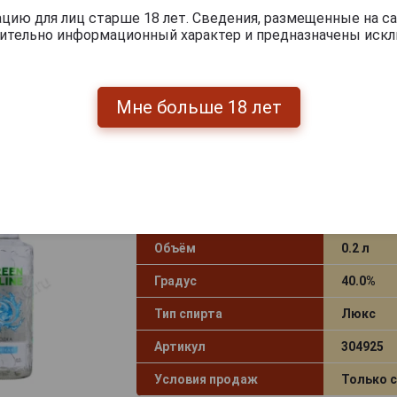
Условия продаж
Только 
ию для лиц старше 18 лет. Сведения, размещенные на са
чительно информационный характер и предназначены искл
185
руб.
-
+
Мне больше 18 лет
Водка Бульбашъ Гринлайн Мягкая
Страна производства
Беларус
Объём
0.2 л
Градус
40.0%
Тип спирта
Люкс
Артикул
304925
Условия продаж
Только 