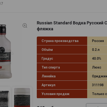
17
Russian Standard Водка Русский 
фляжка
Страна производства
Россия
Объём
0.2 л
Градус
40.0%
Тип спирта
Люкс
Линейка
Ориджин
Артикул
311198
Условия продаж
Только 