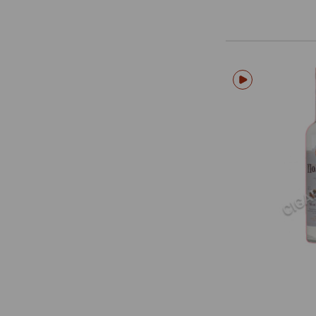
Au
Azimut
Baikal
Barrister
Bazum
Bear Force
Beluga
Belvedere
Bepi Tosolini
Bionica
Blavod
Boker
Borzaya
Bostan