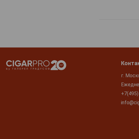
Isfjord
J.J. Kurberg
J.J. Whitley
K8
Kalashnikov
Kamoflage
Kauffman
Конта
Kensatu
г. Моск
Ketel One
Ежеднев
Kiwi
+7(495)
Koskenkorva
info@cig
Kremlin Award
Krivach
LAB
Ladoga