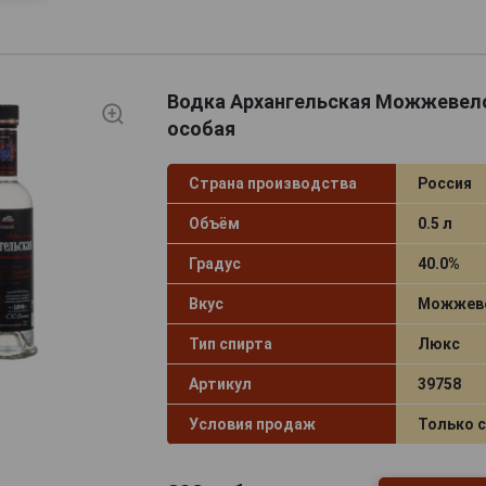
Водка Архангельская Можжевел
особая
Страна производства
Россия
Объём
0.5 л
Градус
40.0%
Вкус
Можжев
Тип спирта
Люкс
Артикул
39758
Условия продаж
Только 