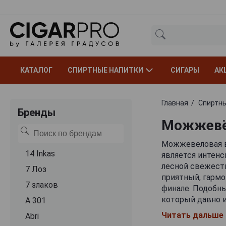
КАТАЛОГ
СПИРТНЫЕ НАПИТКИ
СИГАРЫ
АК
Главная
Спиртны
Бренды
Можжевё
Можжевеловая во
14 Inkas
является интенс
лесной свежести
7 Лоз
приятный, гармо
7 злаков
финале. Подобн
который давно 
A 301
окуривали дома, 
Читать дальше
Abri
готовили целебн