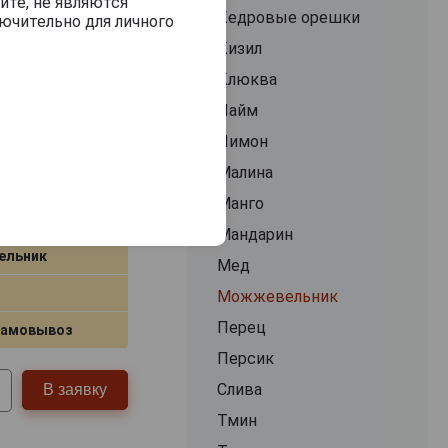
йте, не являются
Кедровые орешки
ючительно для личного
Кизил
р №10
Клюква
Лайм
Лимон
Малина
Манго
Мандарин
ельник
Мед
Можжевельник
Перец
самовывоз
Персик
Слива
В заявку
Тмин