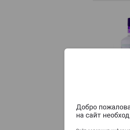
Cardinal
Carvia
Chateau Kefraya
Chemer
Chinggis Khan
Ciroc
Cristall
Crystal Head
Danzka
Diamond Ice
istillerie du Clos Saint-Joseph
Drink House
Добро пожаловат
Drova
на сайт необхо
Eden