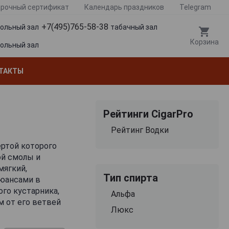
рочный сертификат
Календарь праздников
Telegram
+7(495)765-58-38
гольный зал
табачный зал
Корзина
гольный зал
ТАКТЫ
Рейтинги CigarPro
Рейтинг Водки
ертой которого
ой смолы и
мягкий,
Тип спирта
нюансами в
го кустарника,
Альфа
 от его ветвей
Люкс
растения
ты легли в