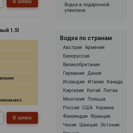
В заявку
Водка в подарочной
упаковке
ый 1.5l
Водка по странам
Австрия
Армения
Белоруссия
Великобритания
Германия
Дания
ельник
Исландия
Италия
Канада
Киргизия
Китай
Литва
Монголия
Польша
самовывоз
Россия
США
Украина
Финляндия
Франция
В заявку
Чехия
Швеция
Эстония