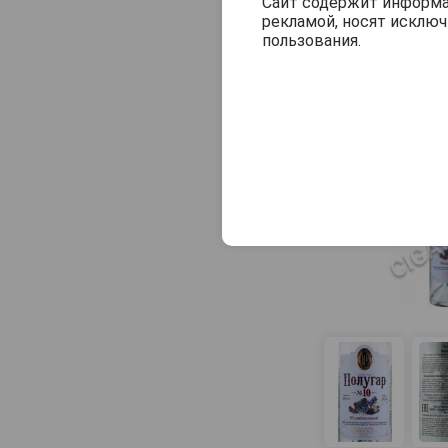
Eiko
Сайт содержит информац
рекламой, носят исклю
Ekiss
пользования.
Elbrus
Elit
European Standard
Evok
Finist
Finlandia
Finline
First Guild
Five
Flamingo
Fly
G.E. Massenez
Gallant