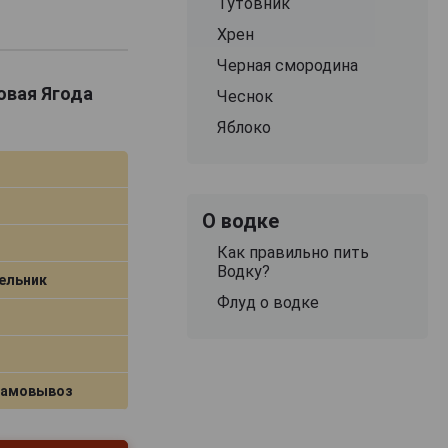
Тутовник
Хрен
Черная смородина
овая Ягода
Чеснок
Яблоко
О водке
Как правильно пить
Водку?
ельник
Флуд о водке
самовывоз