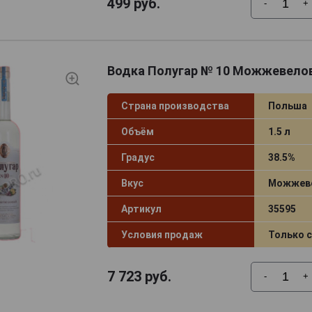
499
руб.
-
+
Водка Полугар № 10 Можжевелов
Страна производства
Польша
Объём
1.5 л
Градус
38.5%
Вкус
Можжев
Артикул
35595
Условия продаж
Только 
7 723
руб.
-
+