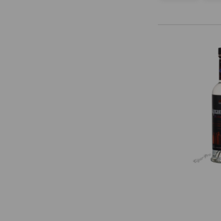
Gallery
Gastronom
Golden Fish
Good Sam
Goral
Graf Ledoff
Green Day
Grey Goose
Hammer + Sickle
Handsa
Hijack
I Spirit
Ijevan
Imperial Collection