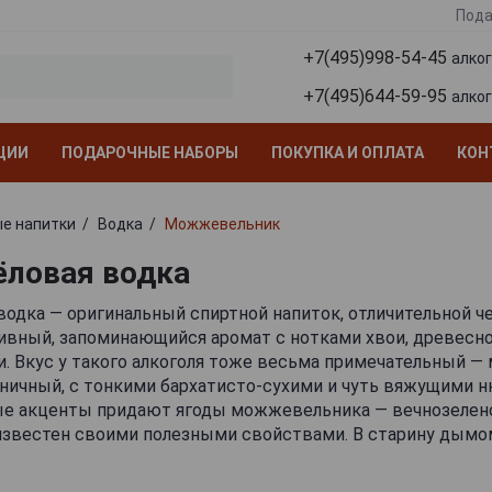
Пода
+7(495)998-54-45
алко
+7(495)644-59-95
алко
ЦИИ
ПОДАРОЧНЫЕ НАБОРЫ
ПОКУПКА И ОПЛАТА
КОН
е напитки
Водка
Можжевельник
ловая водка
дка — оригинальный спиртной напиток, отличительной ч
ивный, запоминающийся аромат с нотками хвои, древесн
. Вкус у такого алкоголя тоже весьма примечательный — 
ничный, с тонкими бархатисто-сухими и чуть вяжущими 
ые акценты придают ягоды можжевельника — вечнозелено
известен своими полезными свойствами. В старину дымом
изгоняя из них болезни и хвори, а также из хвои и плодов 
ые отвары и настойки — именно эти традиционные рецеп