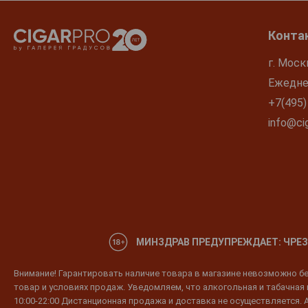
Isfjord
J.J. Kurberg
Конта
J.J. Whitley
г. Моск
K8
Ежеднев
Kalashnikov
+7(495)
Kamoflage
info@cig
Kauffman
Kensatu
Ketel One
Kiwi
Koskenkorva
Kremlin Award
МИНЗДРАВ ПРЕДУПРЕЖДАЕТ: ЧРЕЗ
Krivach
Внимание! Гарантировать наличие товара в магазине невозможно без
LAB
товар и условиях продаж. Уведомляем, что алкогольная и табачная п
Ladoga
10:00-22:00 Дистанционная продажа и доставка не осуществляется. 