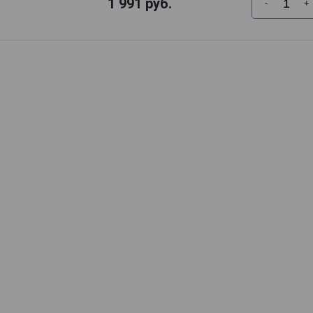
1 991
руб.
-
+