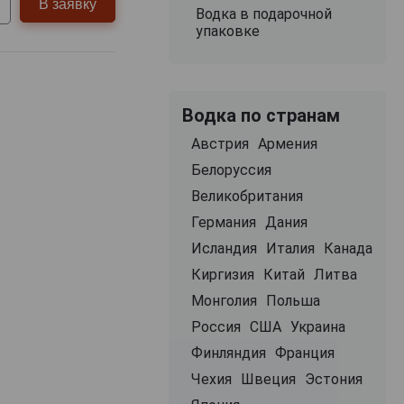
В заявку
Водка в подарочной
упаковке
Водка по странам
Австрия
Армения
Белоруссия
Великобритания
Германия
Дания
Исландия
Италия
Канада
Киргизия
Китай
Литва
Монголия
Польша
Россия
США
Украина
Финляндия
Франция
Чехия
Швеция
Эстония