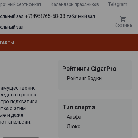
рочный сертификат
Календарь праздников
Telegram
+7(495)765-58-38
гольный зал
табачный зал
Корзина
гольный зал
ТАКТЫ
Рейтинги CigarPro
Рейтинг Водки
реимущественно
веден на рынок
стро подхватили
Тип спирта
итка с этим
ые и даже
Альфа
ют апельсин,
Люкс