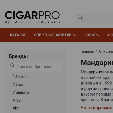
КАТАЛОГ
СПИРТНЫЕ НАПИТКИ
СИГАРЫ
АК
Главная
Спиртны
Бренды
Мандарин
Мандариновая в
14 Inkas
в линейках круп
впервые в 1999 
7 Лоз
и другие произв
7 злаков
вкусом помимо 
пряности. В зав
A 301
грейпфрут, лимо
Читать дальше
Abri