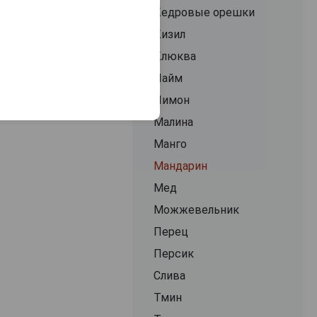
Кедровые орешки
Кизил
Клюква
Лайм
Лимон
Малина
Манго
Мандарин
Мед
Можжевельник
Перец
Персик
Слива
Тмин