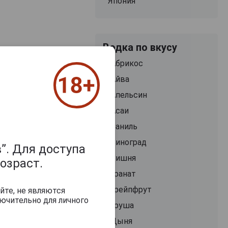
Япония
Водка по вкусу
Абрикос
Айва
Апельсин
Асаи
Ваниль
Виноград
”. Для доступа
Вишня
озраст.
Гранат
Грейпфрут
йте, не являются
ючительно для личного
Груша
Дыня