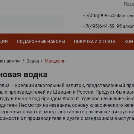
Пода
+7(495)998-54-45
алко
+7(495)644-59-95
алко
ЦИИ
ПОДАРОЧНЫЕ НАБОРЫ
ПОКУПКА И ОПЛАТА
КОН
е напитки
Водка
Мандарин
овая водка
одка – крепкий алкогольный напиток, представленный п
ных производителей из Швеции и России. Продукт был вы
году и вышел под брендом Absolut. Удачное начинание бы
одители. Несмотря на название, основу классического нап
зерновых спиртов, могут составлять различные цитрусов
исимости от производителя в дуэте с мандарином выступа
н, (реже — лайм), а также розмарин и миндаль.