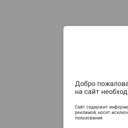
Cardinal
Carvia
Chateau Kefraya
Chemer
Chinggis Khan
Ciroc
Cristall
Crystal Head
Danzka
Добро пожаловат
Diamond Ice
на сайт необхо
Distillerie du Clos Saint-Joseph
Drink House
Сайт содержит информац
Drova
рекламой, носят исклю
пользования.
Eden