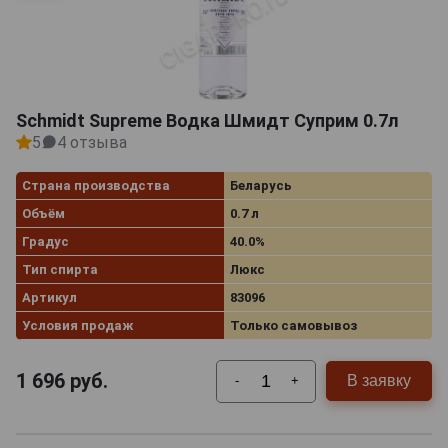
Schmidt Supreme Водка Шмидт Суприм 0.7л
5
4 отзыва
Страна производства
Беларусь
Объём
0.7 л
Градус
40.0%
Тип спирта
Люкс
Артикул
83096
Условия продаж
Только самовывоз
1 696
руб.
В заявку
-
+