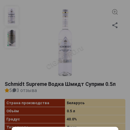
Schmidt Supreme Водка Шмидт Суприм 0.5л
5
3 отзыва
Страна производства
Беларусь
Объём
0.5 л
Градус
40.0%
Тип спирта
Люкс