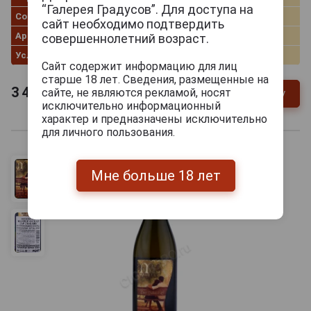
“Галерея Градусов”. Для доступа на
Сорт винограда
Кадарка
сайт необходимо подтвердить
Артикул
305189
совершеннолетний возраст.
Условия продаж
Только самовывоз
Сайт содержит информацию для лиц
старше 18 лет. Сведения, размещенные на
3 430
руб.
сайте, не являются рекламой, носят
В заявку
-
+
исключительно информационный
характер и предназначены исключительно
для личного пользования.
Мне больше 18 лет