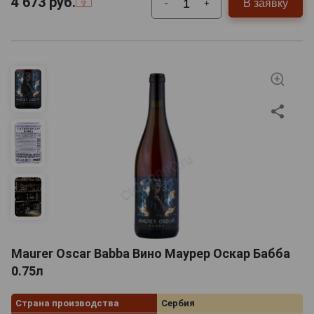
4 673
руб.
В заявку
-
+
Maurer Oscar Babba Вино Маурер Оскар Бабба
0.75л
Страна производства
Сербия