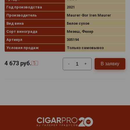
Год производства
2021
Производитель
Maurer-Bor Iren Maurer
Вид вина
Белое сухое
Сорт винограда
Мезеш, Фехер
Артикул
305194
Условия продаж
Только самовывоз
4 673
руб.
В заявку
-
+