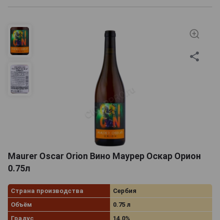
Maurer Oscar Orion Вино Маурер Оскар Орион
0.75л
Страна производства
Сербия
Объём
0.75 л
Градус
14.0%