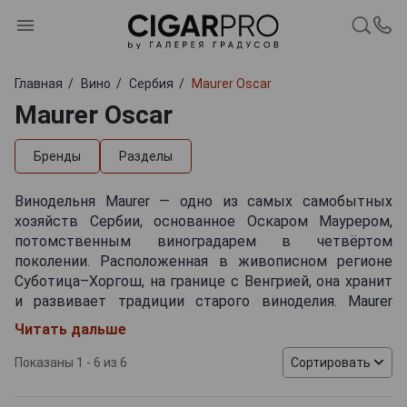
Главная
Вино
Сербия
Maurer Oscar
Maurer Oscar
Бренды
Разделы
Винодельня Maurer — одно из самых самобытных
хозяйств Сербии, основанное Оскаром Маурером,
потомственным виноградарем в четвёртом
поколении. Расположенная в живописном регионе
Суботица–Хоргош, на границе с Венгрией, она хранит
и развивает традиции старого виноделия. Maurer
специализируется на выращивании автохтонных
Читать дальше
сортов — таких как Кадарка, Фурминт и Меденица,
многие из которых в других странах почти утрачены.
Показаны 1 - 6 из 6
Сортировать
Лозы здесь достигают впечатляющего возраста — от
40 до более чем 100 лет, что придаёт спиртному