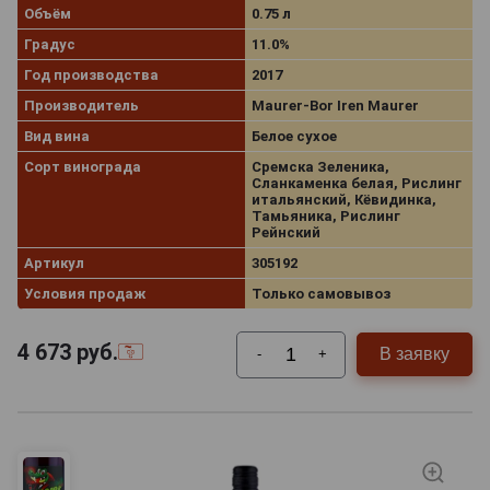
Объём
0.75 л
Градус
11.0%
Год производства
2017
Производитель
Maurer-Bor Iren Maurer
Вид вина
Белое сухое
Сорт винограда
Сремска Зеленика,
Сланкаменка белая, Рислинг
итальянский, Кёвидинка,
Тамьяника, Рислинг
Рейнский
Артикул
305192
Условия продаж
Только самовывоз
4 673
руб.
В заявку
-
+