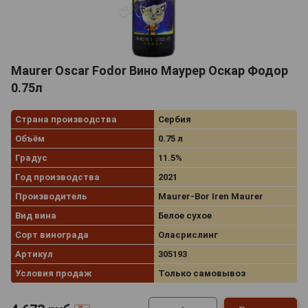
Maurer Oscar Fodor Вино Маурер Оскар Фодор
0.75л
Страна производства
Сербия
Объём
0.75 л
Градус
11.5%
Год производства
2021
Производитель
Maurer-Bor Iren Maurer
Вид вина
Белое сухое
Сорт винограда
Оласрислинг
Артикул
305193
Условия продаж
Только самовывоз