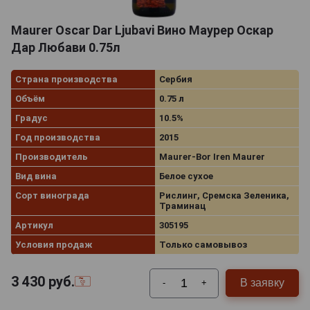
Maurer Oscar Dar Ljubavi Вино Маурер Оскар
Дар Любави 0.75л
Страна производства
Сербия
Объём
0.75 л
Градус
10.5%
Год производства
2015
Производитель
Maurer-Bor Iren Maurer
Вид вина
Белое сухое
Сорт винограда
Рислинг, Сремска Зеленика,
Траминац
Артикул
305195
Условия продаж
Только самовывоз
3 430
руб.
В заявку
-
+