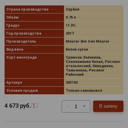
Страна производства
Сербия
Объём
0.75 л
Градус
11.0%
Год производства
2017
Производитель
Maurer-Bor Iren Maurer
Вид вина
Белое сухое
Сорт винограда
Сремска Зеленика,
Сланкаменка белая, Рислинг
итальянский, Кёвидинка,
Тамьяника, Рислинг
Рейнский
Артикул
305192
Условия продаж
Только самовывоз
4 673
руб.
В заявку
-
+