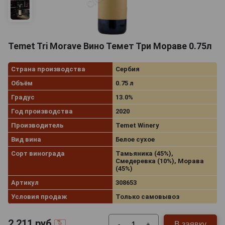
Temet Tri Morave Вино Темет Три Мораве 0.75л
Страна производства
Сербия
Объём
0.75 л
Градус
13.0%
Год производства
2020
Производитель
Temet Winery
Вид вина
Белое сухое
Сорт винограда
Тамьяника (45%),
Смедеревка (10%), Морава
(45%)
Артикул
308653
Условия продаж
Только самовывоз
2 211
руб.
В заявку
-
+