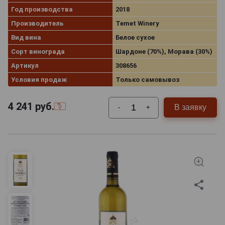
Год производства
2018
Производитель
Temet Winery
Вид вина
Белое сухое
Сорт винограда
Шардоне (70%), Морава (30%)
Артикул
308656
Условия продаж
Только самовывоз
4 241
руб.
В заявку
-
+