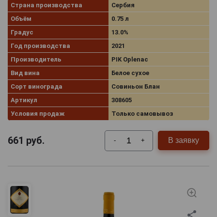
Страна производства
Сербия
Объём
0.75 л
Градус
13.0%
Год производства
2021
Производитель
PIK Oplenac
Вид вина
Белое сухое
Сорт винограда
Совиньон Блан
Артикул
308605
Условия продаж
Только самовывоз
661
руб.
В заявку
-
+