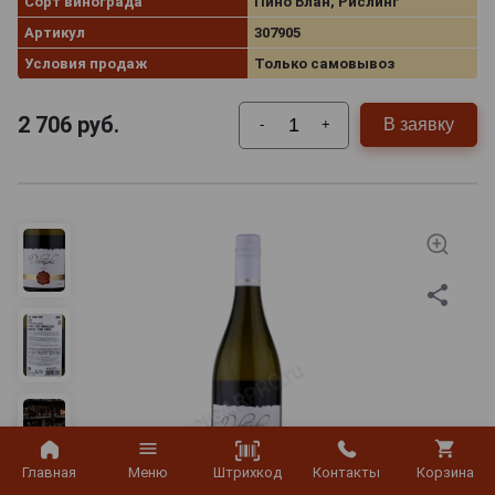
Сорт винограда
Пино Блан, Рислинг
Артикул
307905
Условия продаж
Только самовывоз
2 706
руб.
В заявку
-
+
Штрихкод
Главная
Меню
Контакты
Корзина