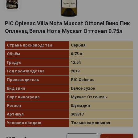
PIC Oplenac Villa Nota Muscat Ottonel Вино Пик
Опленац Вилла Нота Мускат Оттонел 0.75л
Страна производства
Сербия
Объём
0.75 л
Градус
12.5%
Год производства
2019
Производитель
PIC Oplenac
Вид вина
Белое сухое
Сорт винограда
Мускат Оттонель
Регион
Шумадия
Артикул
303817
Условия продаж
Только самовывоз