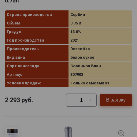
0.75л
Страна производства
Сербия
Объём
0.75 л
Градус
13.0%
Год производства
2021
Производитель
Despotika
Вид вина
Белое сухое
Сорт винограда
Совиньон Блан
Артикул
307903
Условия продаж
Только самовывоз
2 293
руб.
В заявку
-
+