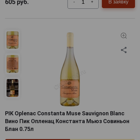
605
руб.
В заявку
-
+
PIK Oplenac Constanta Muse Sauvignon Blanc
Вино Пик Опленац Константа Мьюз Совиньон
Блан 0.75л