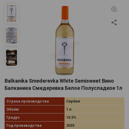
Balkanika Smederevka White Semisweet Вино
Балканика Смедеревка Белое Полусладкое 1л
Страна производства
Сербия
Объём
1 л
Градус
10.5%
Год производства
2023