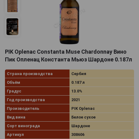
PIK Oplenac Constanta Muse Chardonnay Вино
Пик Опленац Константа Мьюз Шардоне 0.187л
Страна производства
Сербия
Объём
0.187 л
Градус
13.0%
Год производства
2021
Производитель
PIK Oplenac
Вид вина
Белое сухое
Сорт винограда
Шардоне
Артикул
308606