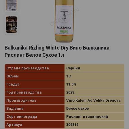
Balkanika Rizling White Dry Вино Балканика
Рислинг Белое Сухое 1л
Страна производства
Сербия
Объём
1 л
Градус
11.0%
Год производства
2023
Производитель
Vino Kalem Ad Velika Drenova
Вид вина
Белое сухое
Сорт винограда
Рислинг итальянский
Артикул
306816