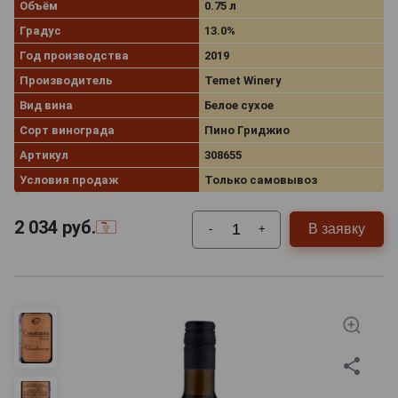
Объём
0.75 л
Градус
13.0%
Год производства
2019
Производитель
Temet Winery
Вид вина
Белое сухое
Сорт винограда
Пино Гриджио
Артикул
308655
Условия продаж
Только самовывоз
2 034
руб.
В заявку
-
+