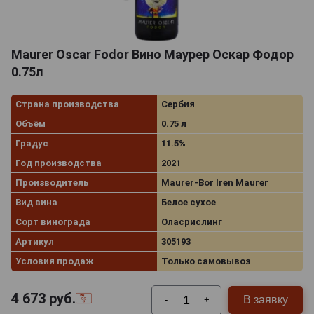
Maurer Oscar Fodor Вино Маурер Оскар Фодор
0.75л
Страна производства
Сербия
Объём
0.75 л
Градус
11.5%
Год производства
2021
Производитель
Maurer-Bor Iren Maurer
Вид вина
Белое сухое
Сорт винограда
Оласрислинг
Артикул
305193
Условия продаж
Только самовывоз
4 673
руб.
В заявку
-
+