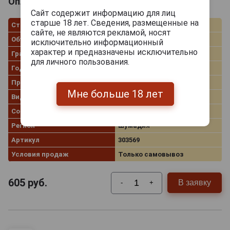
Опленац Вилла Нота Траминац 0.75л
Сайт содержит информацию для лиц
старше 18 лет. Сведения, размещенные на
Страна производства
Сербия
сайте, не являются рекламой, носят
Объём
0.75 л
исключительно информационный
характер и предназначены исключительно
Градус
12.0%
для личного пользования.
Год производства
2021
Производитель
PIC Oplenac
Мне больше 18 лет
Вид вина
Белое сухое
Сорт винограда
Траминер
Регион
Шумадия
Артикул
303569
Условия продаж
Только самовывоз
605
руб.
В заявку
-
+