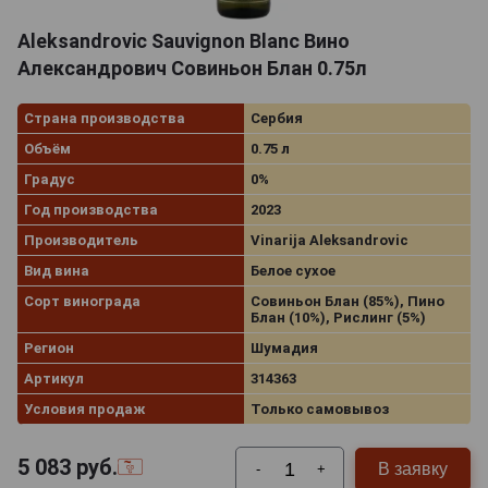
Aleksandrovic Sauvignon Blanc Вино
Александрович Совиньон Блан 0.75л
Страна производства
Сербия
Объём
0.75 л
Градус
0%
Год производства
2023
Производитель
Vinarija Aleksandrovic
Вид вина
Белое сухое
Сорт винограда
Совиньон Блан (85%), Пино
Блан (10%), Рислинг (5%)
Регион
Шумадия
Артикул
314363
Условия продаж
Только самовывоз
5 083
руб.
В заявку
-
+