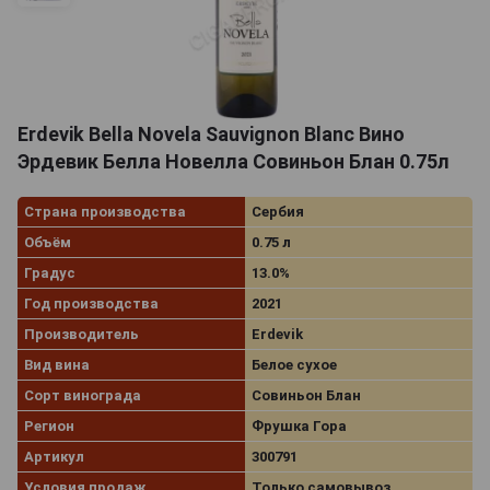
Erdevik Bella Novela Sauvignon Blanc Вино
Эрдевик Белла Новелла Совиньон Блан 0.75л
Страна производства
Сербия
Объём
0.75 л
Градус
13.0%
Год производства
2021
Производитель
Erdevik
Вид вина
Белое сухое
Сорт винограда
Совиньон Блан
Регион
Фрушка Гора
Артикул
300791
Условия продаж
Только самовывоз