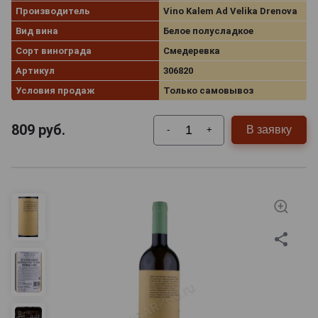
Производитель
Vino Kalem Ad Velika Drenova
Вид вина
Белое полусладкое
Сорт винограда
Смедеревка
Артикул
306820
Условия продаж
Только самовывоз
809
руб.
В заявку
-
+