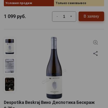
Условия продаж
Только самовывоз
1 099
руб.
В заявку
-
+
Despotika Beskraj Вино Деспотика Бескраж