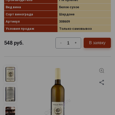
Вид вина
Белое сухое
Сорт винограда
Шардоне
Артикул
308609
Условия продаж
Только самовывоз
548
руб.
В заявку
-
+