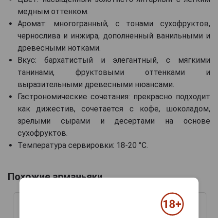
медным оттенком.
Аромат: многогранный, с тонами сухофруктов,
чернослива и инжира, дополненный ванильными и
древесными нотками.
Вкус: бархатистый и элегантный, с мягкими
танинами, фруктовыми оттенками и
выразительными древесными нюансами.
Гастрономические сочетания: прекрасно подходит
как дижестив, сочетается с кофе, шоколадом,
зрелыми сырами и десертами на основе
сухофруктов.
Температура сервировки: 18-20 °C.
Похожие арманьяки