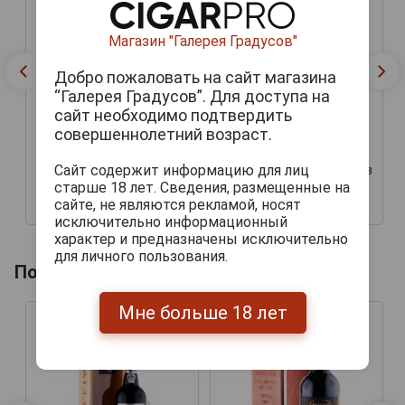
Магазин "Галерея Градусов"
Добро пожаловать на сайт магазина
“Галерея Градусов”. Для доступа на
Laguille Bas Armagnac
сайт необходимо подтвердить
2004 Арманьяк Лагиль
совершеннолетний возраст.
Ба Арманьяк 2004г 0.7л в
Laguille Bas Armagnac
подарочной упаковке
2004 Арманьяк Лагиль
Сайт содержит информацию для лиц
Ба Арманьяк 2004г 0.7л в
подарочной упаковке
старше 18 лет. Сведения, размещенные на
сайте, не являются рекламой, носят
10 852 руб.
22 540 руб.
исключительно информационный
характер и предназначены исключительно
для личного пользования.
Похожие напитки по году производства
Мне больше 18 лет