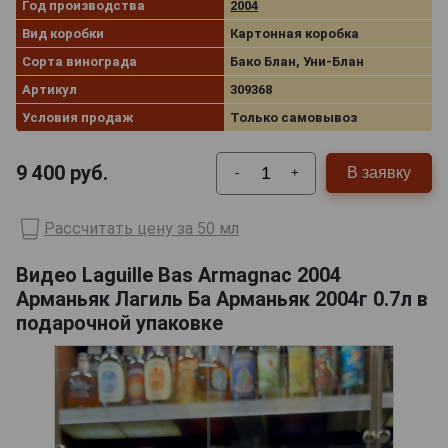
Год производства
2004
Вид коробки
Картонная коробка
Сорта винограда
Бако Блан, Уни-Блан
Артикул
309368
Условия продаж
Только самовывоз
9 400
руб.
В заявку
-
+
Рассчитать цену за 50 мл
Видео Laguille Bas Armagnac 2004
Арманьяк Лагиль Ба Арманьяк 2004г 0.7л в
подарочной упаковке