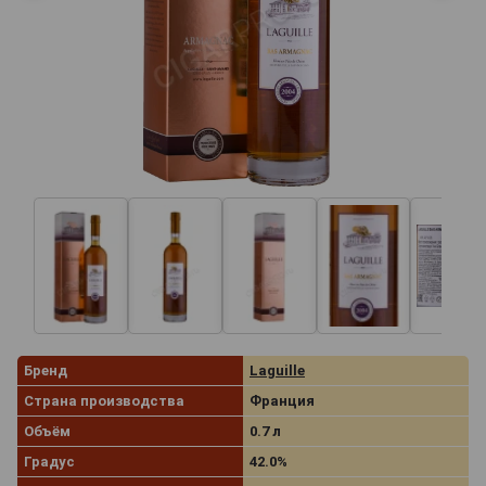
Бренд
Laguille
Страна производства
Франция
Объём
0.7 л
Градус
42.0%