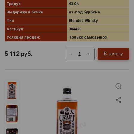
Градус
43.0%
Выдержка в бочке
из-под бурбона
Тип
Blended Whisky
Артикул
304420
Условия продаж
Только самовывоз
5 112
руб.
В заявку
-
+