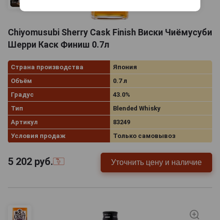
Chiyomusubi Sherry Cask Finish Виски Чиёмусуби
Шерри Каск Финиш 0.7л
Страна производства
Япония
Объём
0.7 л
Градус
43.0%
Тип
Blended Whisky
Артикул
83249
Условия продаж
Только самовывоз
5 202
руб.
Уточнить цену и наличие