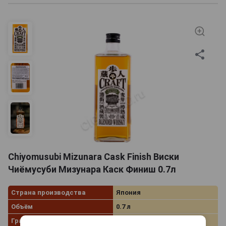
Chiyomusubi Mizunara Cask Finish Виски
Чиёмусуби Мизунара Каск Финиш 0.7л
Страна производства
Япония
Объём
0.7 л
Градус
43.0%