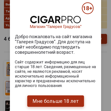
Выдержка в бочке
мизунара дубовые бочки
Тип
Blended Whisky
Артикул
82558
Условия продаж
Только самовывоз
Магазин "Галерея Градусов"
Добро пожаловать на сайт магазина
4 682
руб.
В заявку
-
+
“Галерея Градусов”. Для доступа на
сайт необходимо подтвердить
совершеннолетний возраст.
Сайт содержит информацию для лиц
старше 18 лет. Сведения, размещенные на
сайте, не являются рекламой, носят
исключительно информационный
характер и предназначены исключительно
для личного пользования.
Мне больше 18 лет