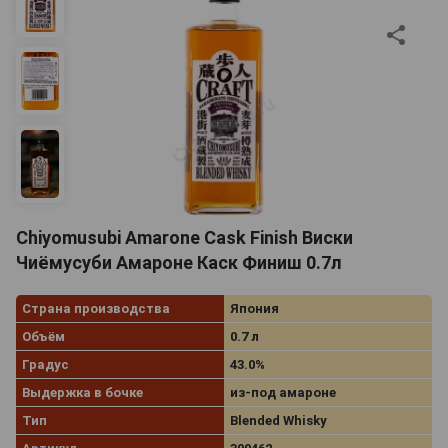
Chiyomusubi Amarone Cask Finish Виски
Чиёмусуби Амароне Каск Финиш 0.7л
Страна производства
Япония
Объём
0.7 л
Градус
43.0%
Выдержка в бочке
из-под амароне
Тип
Blended Whisky