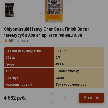
Chiyomusubi Heavy Char Cask Finish Виски
Чиёмусуби Хэви Чар Каск Финиш 0.7л
4
1 отзыв
Страна производства
Япония
Объём
0.7 л
Градус
43.0%
Тип
Blended Whisky
Артикул
83248
Условия продаж
Только самовывоз
4 682
руб.
В заявку
-
+