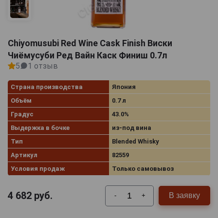
Chiyomusubi Red Wine Cask Finish Виски
Чиёмусуби Ред Вайн Каск Финиш 0.7л
5
1 отзыв
Страна производства
Япония
Объём
0.7 л
Градус
43.0%
Выдержка в бочке
из-под вина
Тип
Blended Whisky
Артикул
82559
Условия продаж
Только самовывоз
4 682
руб.
В заявку
-
+