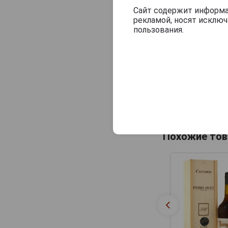
Сайт содержит информац
Цвет: тёплый
рекламой, носят исклю
Аромат: бога
пользования.
ореха.
Вкус: глубо
сладостью.
Гастрономиче
блюдам из п
Температура с
Похожие тов