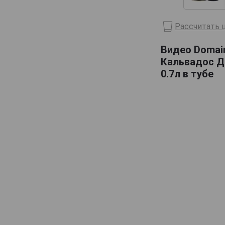
Lelouvier
Рассчитать ц
Lemorton
Maitre Pierre
Видео Domain
Кальвадос Д
Marquis dAguesseau
0.7л в тубе
Marquis de Montdidier
Massenez
Menorval
Michel Breavoine
Michel Huard
Morin
Originel
Pere Magloire
Pierre Huet
Roger Groult