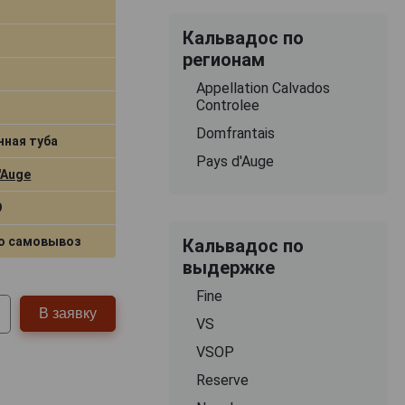
Кальвадос по
регионам
Appellation Calvados
Controlee
Domfrantais
нная туба
Pays d'Auge
'Auge
9
о самовывоз
Кальвадос по
выдержке
Fine
В заявку
VS
VSOP
Reserve