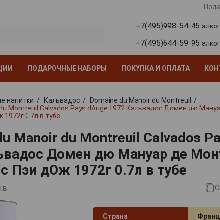
Пода
+7(495)998-54-45
алко
+7(495)644-59-95
алко
ЦИИ
ПОДАРОЧНЫЕ НАБОРЫ
ПОКУПКА И ОПЛАТА
КОН
е напитки
Кальвадос
Domaine du Manoir du Montreuil
 du Montreuil Calvados Pays dAuge 1972 Кальвадос Домен дю Ману
 1972г 0.7л в тубе
u Manoir du Montreuil Calvados P
ьвадос Домен дю Мануар де Мон
с Пэи дОж 1972г 0.7л в тубе
ыв
С
Страна
Франц