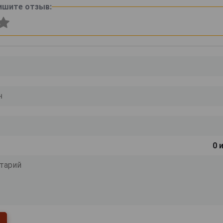
ишите отзыв:
0
и