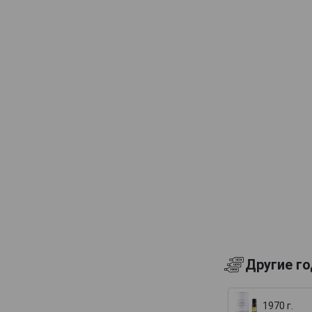
Samogray
Винокурня Нарочь
Дербентский
Другие г
1970 г.