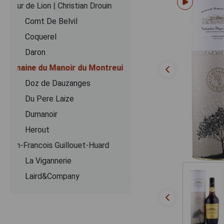
Coeur de Lion | Christian Drouin
Comt De Belvil
Coquerel
Daron
Domaine du Manoir du Montreuil
Doz de Dauzanges
Du Pere Laize
Dumanoir
Herout
Jean-Francois Guillouet-Huard
La Vigannerie
Laird&Company
Le Lieu Cheri
Le Pere Jules
Lecompte