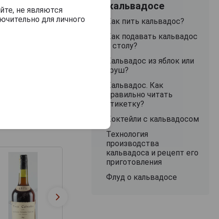
О кальвадосе
йте, не являются
ючительно для личного
Как пить кальвадос?
ённого грецкого
Как подавать кальвадос
к столу?
нкой ванильной
Кальвадос из яблок или
груш?
ржанным сырам и
Кальвадос. Как
правильно читать
этикетку?
Коктейли с кальвадосом
Технология
производства
кальвадоса и рецепт его
приготовления
Флуд о кальвадосе