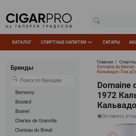
КАТАЛОГ
СПИРТНЫЕ НАПИТКИ
СИГАРЫ
АК
Главная
Спиртны
Бренды
Domaine du Manoir
Кальвадос Пэи дОж
Domaine d
Berneroy
1972 Кал
Boulard
Кальвадо
Busnel
Оставить отз
Charles de Granville
Chateau du Breuil