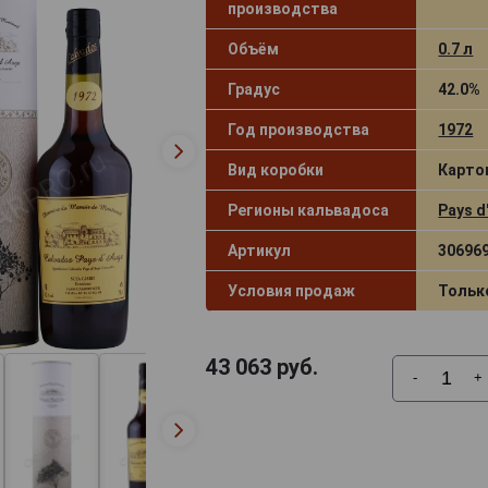
производства
Объём
0.7 л
Градус
42.0%
Год производства
1972
Вид коробки
Карто
Регионы кальвадоса
Pays d
Артикул
30696
Условия продаж
Тольк
43 063
руб.
-
+