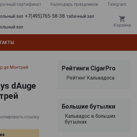
рочный сертификат
Календарь праздников
Telegram
+7(495)765-58-38
гольный зал
табачный зал
Корзина
гольный зал
ТАКТЫ
Рейтинги CigarPro
ар де Монтрей
Рейтинг Кальвадоса
ays dAuge
трей
Большие бутылки
Кальвадос в больших
копировать ссылку
бутылках
ия