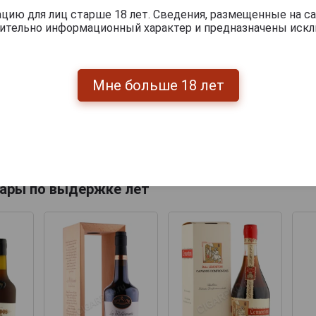
ию для лиц старше 18 лет. Сведения, размещенные на са
 янтарь с золотистыми бликами.
чительно информационный характер и предназначены искл
тый букет из мотивов спелых яблок, пряностей и подпеч
кий, маслянистый, с нотами сушёных фруктов и то
Мне больше 18 лет
ские сочетания: идеально подходит к десертам, выде
тицы.
ервировки: 18–20 °C.
ары по выдержке лет