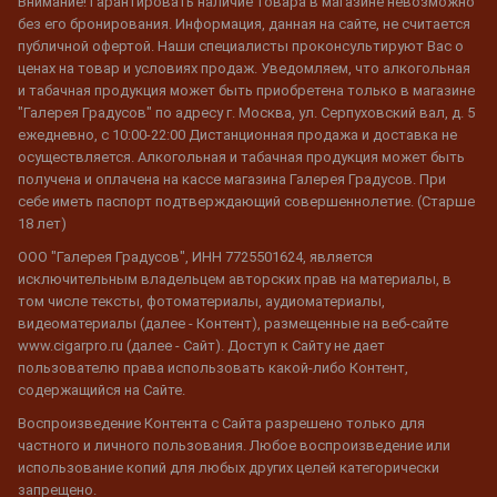
Внимание! Гарантировать наличие товара в магазине невозможно
без его бронирования. Информация, данная на сайте, не считается
публичной офертой. Наши специалисты проконсультируют Вас о
ценах на товар и условиях продаж. Уведомляем, что алкогольная
и табачная продукция может быть приобретена только в магазине
"Галерея Градусов" по адресу г. Москва, ул. Серпуховский вал, д. 5
ежедневно, с 10:00-22:00 Дистанционная продажа и доставка не
осуществляется. Алкогольная и табачная продукция может быть
получена и оплачена на кассе магазина Галерея Градусов. При
себе иметь паспорт подтверждающий совершеннолетие. (Старше
18 лет)
ООО "Галерея Градусов", ИНН 7725501624, является
исключительным владельцем авторских прав на материалы, в
том числе тексты, фотоматериалы, аудиоматериалы,
видеоматериалы (далее - Контент), размещенные на веб-сайте
www.cigarpro.ru (далее - Сайт). Доступ к Сайту не дает
пользователю права использовать какой-либо Контент,
содержащийся на Сайте.
Воспроизведение Контента с Сайта разрешено только для
частного и личного пользования. Любое воспроизведение или
использование копий для любых других целей категорически
запрещено.