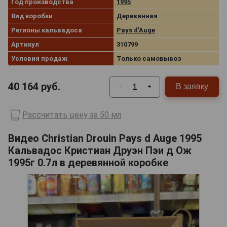
Год производства
1995
Вид коробки
Деревянная
Регионы кальвадоса
Pays d'Auge
Артикул
310799
Условия продаж
Только самовывоз
40 164
руб.
В заявку
-
+
Рассчитать цену за 50 мл
Видео Christian Drouin Pays d Auge 1995
Кальвадос Кристиан Друэн Пэи д Ож
1995г 0.7л в деревянной коробке