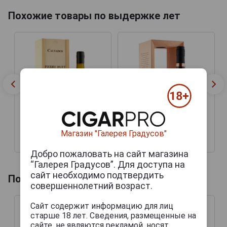
Похожие товары по выдержке лет
Магазин "Галерея Градусов"
42 444 руб.
51 069 руб.
Добро пожаловать на сайт магазина
“Галерея Градусов”. Для доступа на
сайт необходимо подтвердить
Похожие товары по году производства
совершеннолетний возраст.
Сайт содержит информацию для лиц
старше 18 лет. Сведения, размещенные на
сайте, не являются рекламой, носят