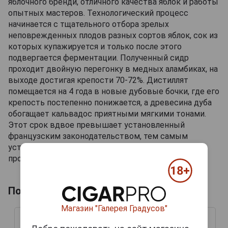
яблочного бренди, отличного качества яблок и работы
опытных мастеров. Технологический процесс
начинается с тщательного отбора зрелых
неповрежденных плодов разных сортов яблок, сок из
которых купажируется и только после этого
подвергается ферментации. Полученный сидр
проходит двойную перегонку в медных аламбиках, на
выходе достигая крепости 70-72%. Дистиллят
помещается на 4 года в новые дубовые бочки, где его
крепость постепенно понижается, а древесина дуба
обогащает кальвадос приятными мягкими тонами.
Этот срок вдвое превышает установленный
французским законодательством, тем самым
устанавливая высокую планку уровня качества
производимого напитка.
Похожие товары по выдержке лет
Магазин "Галерея Градусов"