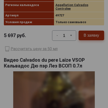
Регионы кальвадоса
Appellation Calvados
Controlee
Артикул
49727
Условия продаж
Только самовывоз
5 697
руб.
В заявку
-
+
Рассчитать цену за 50 мл
Видео Calvados du pere Laize VSOP
Кальвадос Дю пэр Лез ВСОП 0.7л