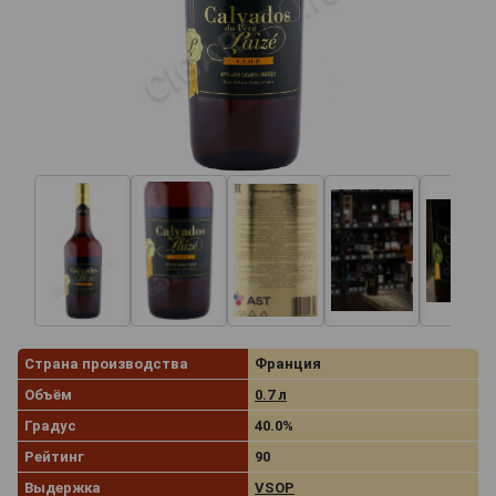
Страна производства
Франция
Объём
0.7 л
Градус
40.0%
Рейтинг
90
Выдержка
VSOP