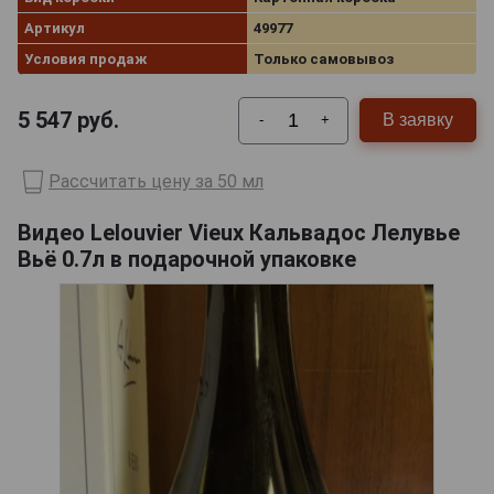
Артикул
49977
Условия продаж
Только самовывоз
5 547
руб.
В заявку
-
+
Рассчитать цену за 50 мл
Видео Lelouvier Vieux Кальвадос Лелувье
Вьё 0.7л в подарочной упаковке