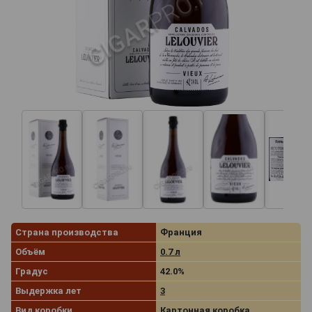
Страна производства
Франция
Объём
0.7 л
Градус
42.0%
Выдержка лет
3
Вид коробки
Картонная коробка