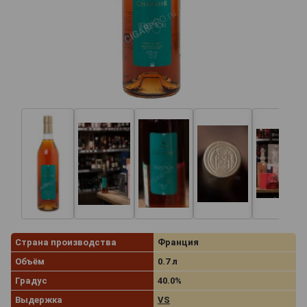
Страна производства
Франция
Объём
0.7 л
Градус
40.0%
Выдержка
VS