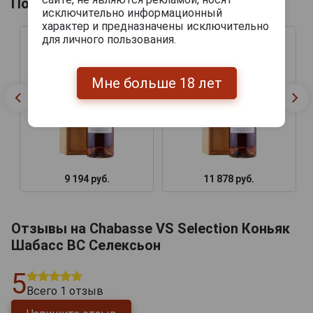
Похожие товары по году производства
исключительно информационный
характер и предназначены исключительно
для личного пользования.
Мне больше 18 лет
9 194 руб.
11 878 руб.
Отзывы на Chabasse VS Selection Коньяк
Шабасс ВС Селексьон
5
Всего
1
отзыв