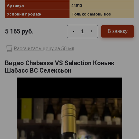
Артикул
44013
Условия продаж
Только самовывоз
5 165
руб.
В заявку
-
+
Рассчитать цену за 50 мл
Видео Chabasse VS Selection Коньяк
Шабасс ВС Селексьон