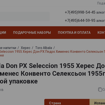
Пода
+7(495)998-54-45
алко
+7(495)644-59-95
алко
ЦИИ
ПОДАРОЧНЫЕ НАБОРЫ
ПОКУПКА И ОПЛАТА
КОН
е напитки
Херес
Toro Albala
 Seleccion 1955 Херес Дон РХ Педро Хименес Конвенто Селексьон 1
вке
la Don PX Seleccion 1955 Херес Д
менес Конвенто Селексьон 1955г 
ой упаковке
ыв
С
Страна
Испан