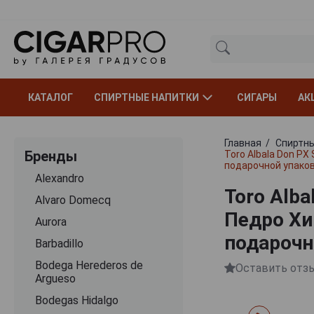
КАТАЛОГ
СПИРТНЫЕ НАПИТКИ
СИГАРЫ
АК
Главная
Спиртны
Бренды
Toro Albala Don PX
подарочной упако
Alexandro
Toro Alba
Alvaro Domecq
Педро Хи
Aurora
подарочн
Barbadillo
Bodega Herederos de
Оставить отз
Argueso
Bodegas Hidalgo