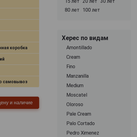
15 лет
20 лет
30 лет
80 лет
100 лет
Херес по видам
Amontillado
нная коробка
Cream
ий
Fino
Manzanilla
о самовывоз
Medium
Moscatel
цену и наличие
Oloroso
Pale Cream
Palo Cortado
Pedro Ximenez