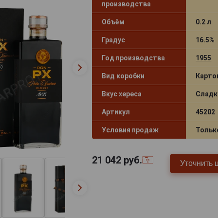
производства
Объём
0.2 л
Градус
16.5%
Год производства
1955
Вид коробки
Карто
Вкус хереса
Сладк
Артикул
45202
Условия продаж
Тольк
21 042
руб.
Уточнить 