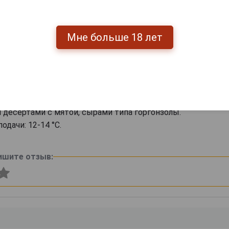
а: Педро Хименес (100%).
темно-коричневый, почти черный.
щенный, сложный, с мотивами сушеного инжира, миндаля,
Мне больше 18 лет
ики, пикантными бальзамическими и копчеными нотками.
ый, яркий, с элегантной горчинкой и свежей кисл
вают высокую сладость напитка, в многогранно
 тонами апельсиновой цедры, фруктовых цукатов и шоко
ские сочетания: как самостоятельный дижестив, с кофе 
десертами с мятой, сырами типа горгонзолы.
одачи: 12-14 °С.
ишите отзыв: