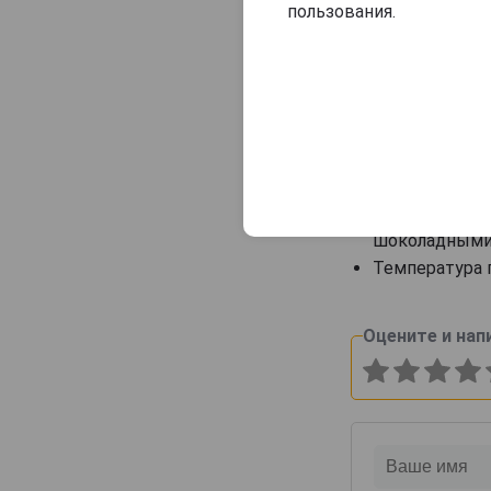
пользования.
Сорт виноград
Цвет: густой 
Аромат: насы
жареной араб
Вкус: плотн
уравновеши
раскрывается
Гастрономиче
шоколадными 
Температура п
Оцените и нап