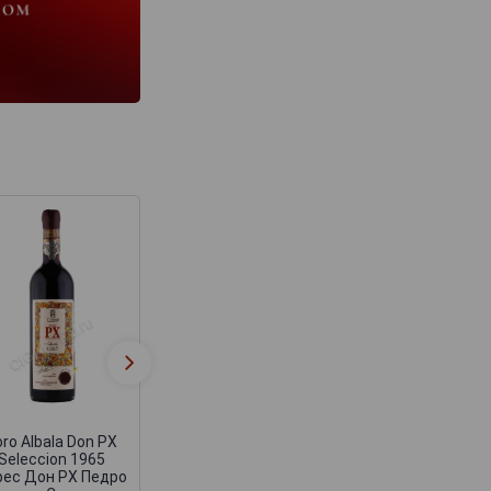
Toro Albala Don PX
Toro Albala Don 
Seleccion 1962
Seleccion 1955
Херес Дон ПХ
херес Дон PX
Селексьон 1962г
Хименес Конвен
0.75л
Селексьон 195
ro Albala Don PX
Seleccion 1965
рес Дон РХ Педро