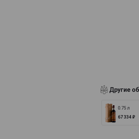
Другие о
0.75 л
67 334 ₽