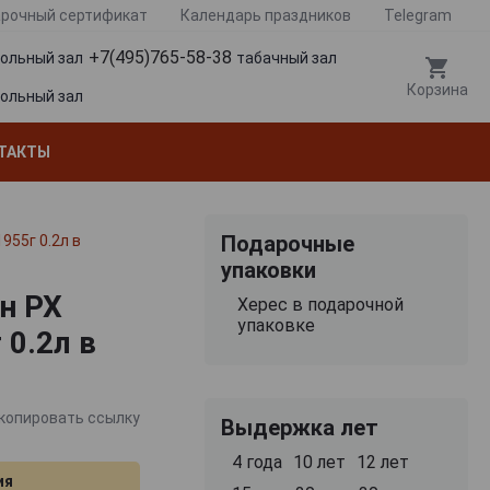
рочный сертификат
Календарь праздников
Telegram
+7(495)765-58-38
гольный зал
табачный зал
Корзина
гольный зал
ТАКТЫ
Подарочные
955г 0.2л в
упаковки
он РХ
Херес в подарочной
упаковке
0.2л в
копировать ссылку
Выдержка лет
4 года
10 лет
12 лет
ия