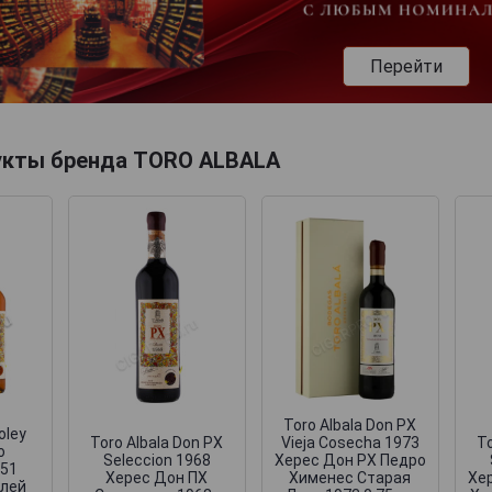
Перейти
укты бренда TORO ALBALA
Toro Albala Don PX
oley
Toro Albala Don PX
Vieja Cosecha 1973
To
o
Seleccion 1968
Херес Дон РХ Педро
951
Херес Дон ПХ
Хименес Старая
Хе
олей