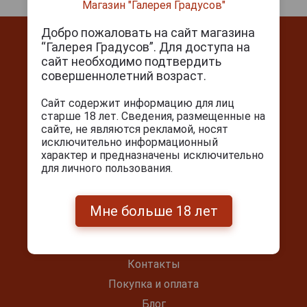
Магазин "Галерея Градусов"
непревзойденным качеством. Однако, к радости
искушенных дегустаторов, приобрести его можно в
Добро пожаловать на сайт магазина
Москве и других городах России.
“Галерея Градусов”. Для доступа на
сайт необходимо подтвердить
совершеннолетний возраст.
Контакты
Сайт содержит информацию для лиц
старше 18 лет. Сведения, размещенные на
сайте, не являются рекламой, носят
г. Москва, Серпуховский вал, д. 5
исключительно информационный
Ежедневно с 10:00 до 22:00
характер и предназначены исключительно
для личного пользования.
+7(495) 644-59-95
info@cigarpro.ru
Мне больше 18 лет
Покупателям
Контакты
Покупка и оплата
Блог