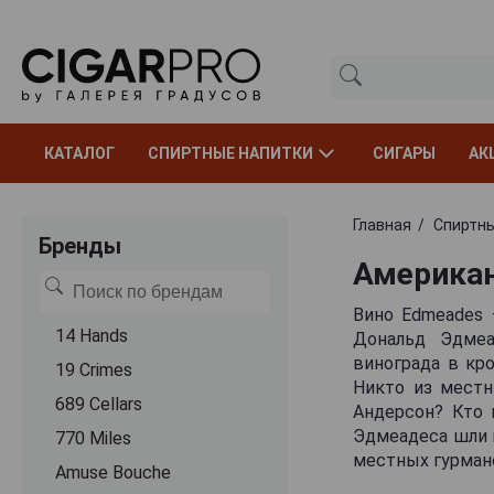
КАТАЛОГ
СПИРТНЫЕ НАПИТКИ
СИГАРЫ
АК
Главная
Спиртны
Бренды
Американ
Вино Edmeades 
14 Hands
Дональд Эдмеа
винограда в кр
19 Crimes
Никто из местн
689 Cellars
Андерсон? Кто 
Эдмеадеса шли в
770 Miles
местных гурмано
Amuse Bouche