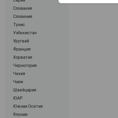
Gramercy Cellars
Сирия
Grgich Hills
Словакия
Grizzly Falls
Словения
Gunsight Rock
Тунис
Hahn
Узбекистан
Hess Select
Уругвай
High Road
Франция
Hyde de Villaine
Хорватия
Inglenook
Черногория
J. Lohr
Чехия
Joseph Phelps
Чили
Kendall-Jackson
Швейцария
Kistler
ЮАР
Klinker Brick
Южная Осетия
Kongsgaard
Япония