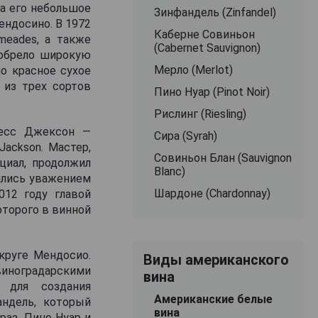
 а его небольшое
Зинфандель (Zinfandel)
ендосино. В 1972
Каберне Совиньон
meades, а также
(Cabernet Sauvignon)
иобрело широкую
Мерло (Merlot)
о красное сухое
 из трех сортов
Пино Нуар (Pinot Noir)
Рислинг (Riesling)
жесс Джексон —
Сира (Syrah)
ackson. Мастер,
Совиньон Блан (Sauvignon
циал, продолжил
Blanc)
чились уважением
Шардоне (Chardonnay)
012 году главой
оторого в винной
круге Мендосио.
Виды американского
ноградарскими
вина
 для создания
Американские белые
ндель, который
вина
раз, Пино Нуар и