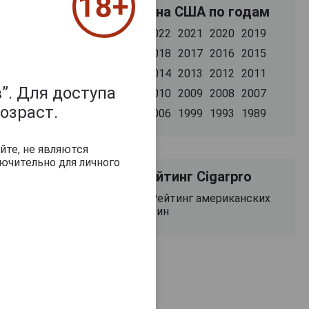
Вина США по годам
2022
2021
2020
2019
2018
2017
2016
2015
2014
2013
2012
2011
”. Для доступа
2010
2009
2008
2007
озраст.
2006
1999
1993
1989
йте, не являются
ючительно для личного
Рейтинг Cigarpro
Рейтинг американских
вин