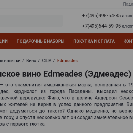
Пода
+7(495)998-54-45
алко
+7(495)644-59-95
алко
ЦИИ
ПОДАРОЧНЫЕ НАБОРЫ
ПОКУПКА И ОПЛАТА
КОН
е напитки
Вино
США
Edmeades
ское вино Edmeades (Эдмеадес)
— это знаменитая американская марка, основанная в 19
дес, кардиолог из города Пасадены, высадил неск
ошечной деревушке Фило, что в долине Андерсон, Север
ых жителей не верил в успех данного предприятия. Ви
мог додуматься до такого? Однако медленно, но верно
 гору, и спустя несколько лет он создал замечательное 
в с первого глотка.