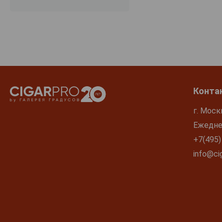
L'Aventure
Lapis Luna
Larionov
Lenwood
Lingua Franca
Long Barn
Конта
Louis Jadot
г. Моск
Lutum
Ежеднев
Mare Magnum
+7(495)
Mer Soleil
info@cig
Michael David Winery
Migration
Most Wanted
Motto