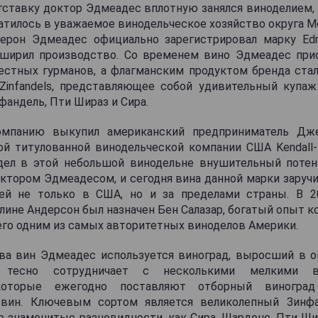
тставку доктор Эдмеадес вплотную занялся виноделием,
тилось в уважаемое винодельческое хозяйство округа М
ерон Эдмеадес официально зарегистрировал марку Ed
сширил производство. Со временем вино Эдмеадес пр
местных гурманов, а флагманским продуктом бренда стал
Zinfandels, представляющее собой удивительный купаж
фандель, Пти Шираз и Сира.
омпанию выкупил американский предприниматель Д
ой титулованной винодельческой компании США Kendall-J
дел в этой небольшой винодельне внушительный потен
октором Эдмеадесом, и сегодня вина данной марки зару
ей не только в США, но и за пределами страны. В 2
лине Андерсон был назначен Бен Салазар, богатый опыт к
его одним из самых авторитетных виноделов Америки.
ва вин Эдмеадес используется виноград, выросший в о
ь тесно сотрудничает с несколькими мелкими ви
 которые ежегодно поставляют отборный виноград
 вин. Ключевым сортом является великолепный Зинфа
 знаменитые разновидности, как Сира, Шардоне, Пти Ши