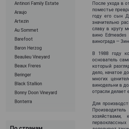
Antinori Family Estate
После ухода в о
поместье превра
Araujo
году его сын Д
Artezin
значительно ра
славу в кругу 
Au Sommet
вино Edmeades 
Barefoot
винограда — Зин
Baron Herzog
В 1988 году к
Beaulieu Vineyard
основатель сам
Beaux Freres
который разгля
дело, начатое д
Beringer
многих ценител
Black Stallion
винодельни в до
отрасли делает 
Bonny Doon Vineyard
Bonterra
Для производст
Производител
Boutinot
хозяйствами,
Bread & Butter
первоклассных
По странам
Brianne Day
дополняют такие