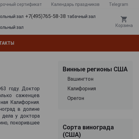
рочный сертификат
Календарь праздников
Telegram
+7(495)765-58-38
гольный зал
табачный зал
Корзина
гольный зал
ТАКТЫ
Винные регионы США
Вашингтон
63 году. Доктор
Калифорния
олько саженцев
Орегон
ная Калифорния.
ноград в долине
 дела у доктора
вино, покорившее
Сорта винограда
(США)