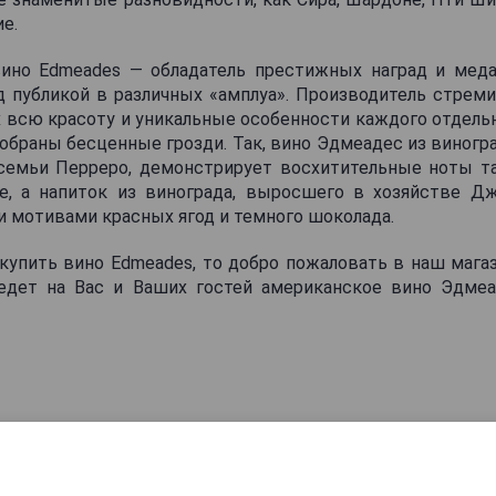
е.
ино Edmeades — обладатель престижных наград и мед
д публикой в различных «амплуа». Производитель стреми
 всю красоту и уникальные особенности каждого отдельн
обраны бесценные грозди. Так, вино Эдмеадес из виногра
семьи Перреро, демонстрирует восхитительные ноты та
е, а напиток из винограда, выросшего в хозяйстве Дж
 мотивами красных ягод и темного шоколада.
купить вино Edmeades, то добро пожаловать в наш магаз
едет на Вас и Ваших гостей американское вино Эдмеа