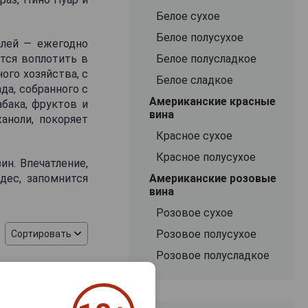
Белое сухое
Белое полусухое
алей — ежегодно
тся воплотить в
Белое полусладкое
ого хозяйства, с
Белое сладкое
да, собранного с
Американские красные
бака, фруктов и
вина
аноли, покоряет
Красное сухое
Красное полусухое
ин. Впечатление,
дес, запомнится
Американские розовые
вина
Розовое сухое
Розовое полусухое
Сортировать
Розовое полусладкое