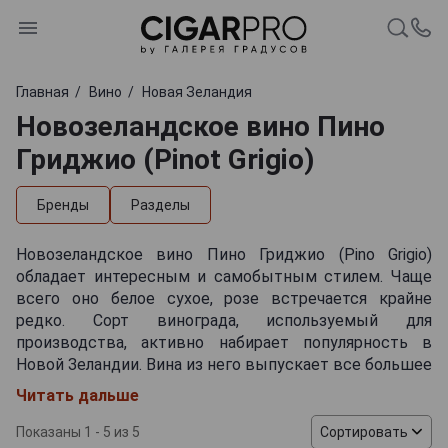
Главная
Вино
Новая Зеландия
Новозеландское вино Пино
Гриджио (Pinot Grigio)
Бренды
Разделы
Новозеландское вино Пино Гриджио (Pino Grigio)
обладает интересным и самобытным стилем. Чаще
всего оно белое сухое, розе встречается крайне
редко. Сорт винограда, используемый для
производства, активно набирает популярность в
Новой Зеландии. Вина из него выпускает все большее
количество брендов, а качество их продукции с
Читать дальше
каждым годом совершенствуется. Об этом говорят
факты: все чаще Pino Grigio New Zealand оказываются
Показаны 1 - 5 из 5
Сортировать