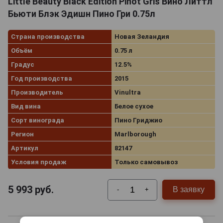
Little Beauty Black Edition Pinot Gris Вино Литтл
Бьюти Блэк Эдишн Пино Гри 0.75л
Страна производства
Новая Зеландия
Объём
0.75 л
Градус
12.5%
Год производства
2015
Производитель
Vinultra
Вид вина
Белое сухое
Сорт винограда
Пино Гриджио
Регион
Marlborough
Артикул
82147
Условия продаж
Только самовывоз
5 993
руб.
В заявку
-
+