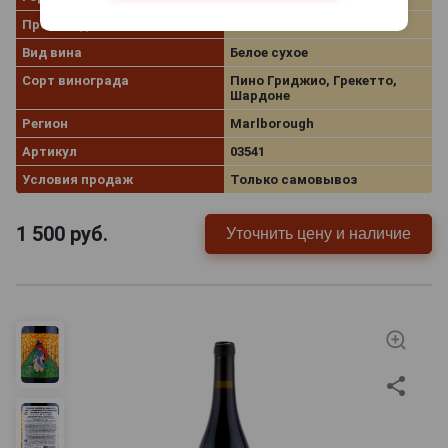
Производитель
Babich
Вид вина
Белое сухое
Сорт винограда
Пино Гриджио, Грекетто,
Шардоне
Регион
Marlborough
Артикул
03541
Условия продаж
Только самовывоз
1 500
руб.
Уточнить цену и наличие