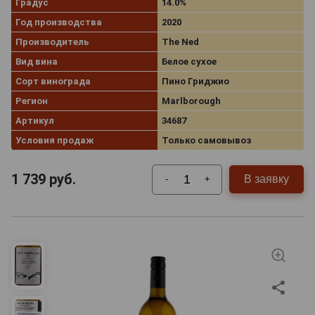
Градус
14.0%
Год производства
2020
Производитель
The Ned
Вид вина
Белое сухое
Сорт винограда
Пино Гриджио
Регион
Marlborough
Артикул
34687
Условия продаж
Только самовывоз
1 739
руб.
В заявку
-
+