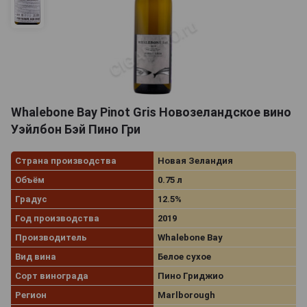
Whalebone Bay Pinot Gris Новозеландское вино
Уэйлбон Бэй Пино Гри
Страна производства
Новая Зеландия
Объём
0.75 л
Градус
12.5%
Год производства
2019
Производитель
Whalebone Bay
Вид вина
Белое сухое
Сорт винограда
Пино Гриджио
Регион
Marlborough