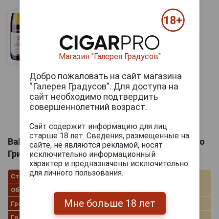
Магазин "Галерея Градусов"
Добро пожаловать на сайт магазина
“Галерея Градусов”. Для доступа на
сайт необходимо подтвердить
совершеннолетний возраст.
Сайт содержит информацию для лиц
старше 18 лет. Сведения, размещенные на
Babich Pinot Gris Marlborough Вино Бабич Пино
сайте, не являются рекламой, носят
Гри Мальборо 0.75л
исключительно информационный
характер и предназначены исключительно
для личного пользования.
Страна производства
Новая Зеландия
Объём
0.75 л
Мне больше 18 лет
Градус
14.0%
Год производства
2017