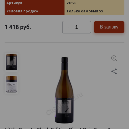
Артикул
71628
Условия продаж
Только самовывоз
1 418
руб.
В заявку
-
+