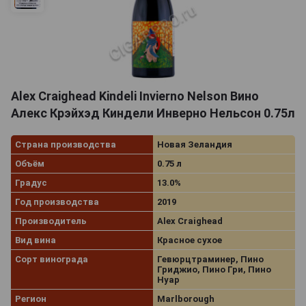
Alex Craighead Kindeli Invierno Nelson Вино
Алекс Крэйхэд Киндели Инверно Нельсон 0.75л
Страна производства
Новая Зеландия
Объём
0.75 л
Градус
13.0%
Год производства
2019
Производитель
Alex Craighead
Вид вина
Красное сухое
Сорт винограда
Гевюрцтраминер, Пино
Гриджио, Пино Гри, Пино
Нуар
Регион
Marlborough