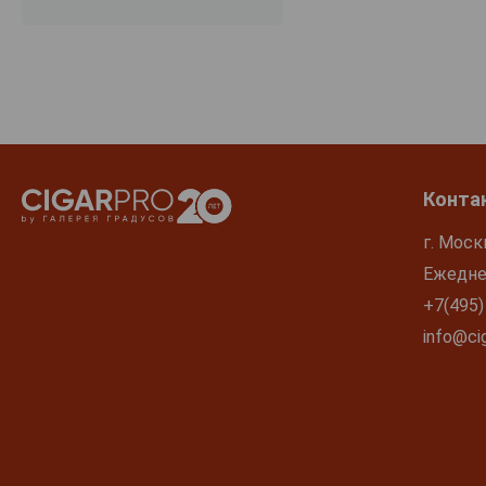
The Horologist
The Ned
Tiraki
Tohu
Tomtit
Toro Toro
Конта
Totara
г. Моск
Tussock Jumper
Ежеднев
Urlar
+7(495)
Villa Maria
info@cig
Waipara Hills
Whalebone Bay
Whistling Track
Whitehaven