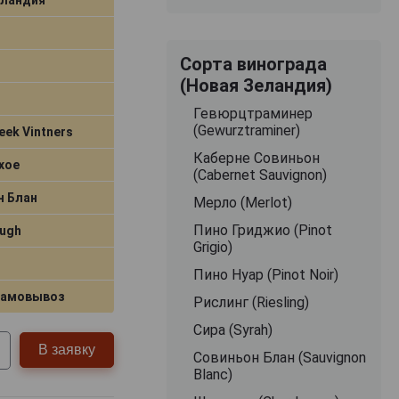
Сорта винограда
(Новая Зеландия)
Гевюрцтраминер
(Gewurztraminer)
eek Vintners
Каберне Совиньон
хое
(Cabernet Sauvignon)
н Блан
Мерло (Merlot)
Пино Гриджио (Pinot
ough
Grigio)
Пино Нуар (Pinot Noir)
самовывоз
Рислинг (Riesling)
Сира (Syrah)
В заявку
Совиньон Блан (Sauvignon
Blanc)