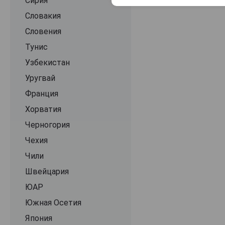
Rapaura Springs
Сирия
Ribbonwood
Словакия
Russian Jack
Словения
Saint Clair
Тунис
Savee Sea
Узбекистан
Schubert
Уругвай
Seifried
Франция
Sileni Estates
Хорватия
Silver Moki
Черногория
Spoke
Чехия
Spy Valley
Чили
Stoney River
Швейцария
Taka
ЮАР
Te Mata
Южная Осетия
The Critic
Япония