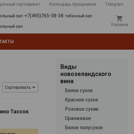
рочный сертификат
Календарь праздников
Telegram
+7(495)765-58-38
гольный зал
табачный зал
Корзина
гольный зал
ТАКТЫ
Виды
новозеландского
вина
Сортировать
Белое сухое
Красное сухое
Розовое сухие
Вино Тассок
Оранжевое
Белое полусухое
еландия