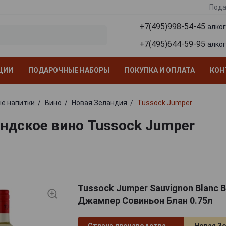
Пода
+7(495)998-54-45
алко
+7(495)644-59-95
алко
ЦИИ
ПОДАРОЧНЫЕ НАБОРЫ
ПОКУПКА И ОПЛАТА
КОН
е напитки
Вино
Новая Зеландия
Tussock Jumper
ндское вино Tussock Jumper
Tussock Jumper Sauvignon Blanc 
Джампер Совиньон Блан 0.75л
Страна производства
Новая З