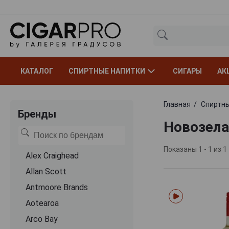
КАТАЛОГ
СПИРТНЫЕ НАПИТКИ
СИГАРЫ
АК
Главная
Спиртны
Бренды
Новозела
Показаны 1 - 1 из 1
Alex Craighead
Allan Scott
Antmoore Brands
Aotearoa
Arco Bay