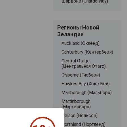
Шардоне (Chardonnay)
Регионы Новой
Зеландии
Auckland (Окленд)
Canterbury (Кентербери)
Central Otago
(Центральная Отаго)
Gisborne (Гисборн)
Hawkes Bay (Хокс Бей)
Marlborough (Мальборо)
Martinborough
(Мартинборо)
Nelson (Нельсон)
Northland (Нортленд)