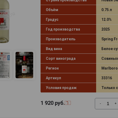
Объём
0.75 л
Градус
12.0%
Год производства
2025
Производитель
Spring Fr
Вид вина
Белое су
Сорт винограда
Совиньо
Регион
Marlbor
Артикул
33316
Условия продаж
Только 
1 920
руб.
-
+