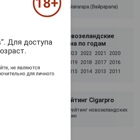
Wairarapa (Вайрарапа)
Новозеландские
”. Для доступа
вина по годам
озраст.
2023
2022
2021
2020
2019
2018
2017
2016
йте, не являются
2015
2014
2013
2011
ючительно для личного
Рейтинг Cigarpro
Рейтинг новозеландских
вин