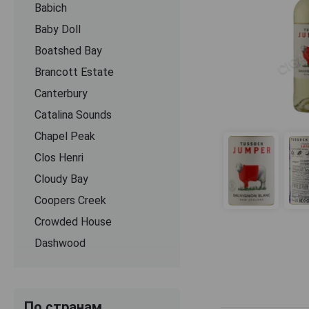
Babich
Baby Doll
Boatshed Bay
Brancott Estate
Canterbury
Catalina Sounds
Chapel Peak
Clos Henri
Cloudy Bay
Coopers Creek
Crowded House
Dashwood
Dusky Sounds
Ehrmanns Wines
По странам
Felix Solis Avantis