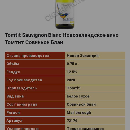
Tomtit Sauvignon Blanc Новозеландское вино
Томтит Совиньон Блан
Страна производства
Новая Зеландия
Объём
0.75 л
Градус
12.5%
Год производства
2020
Производитель
Tomtit
Вид вина
Белое сухое
Сорт винограда
Совиньон Блан
Регион
Marlborough
Артикул
72174
Условия продаж
Только самовывоз