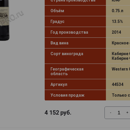
Объём
0.75 л
Градус
13.5%
Год производства
2014
Вид вина
Красное 
Сорт винограда
Каберне 
Каберне 
Географическая
Western 
область
Артикул
44534
Условия продаж
Только 
4 152
руб.
-
+