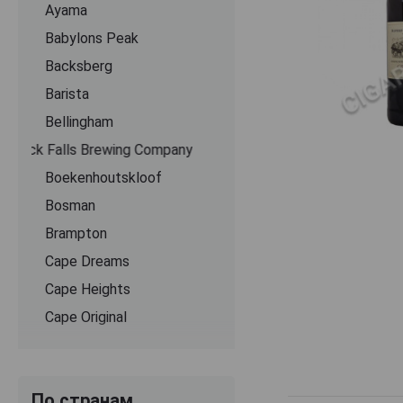
Ayama
Babylons Peak
Backsberg
Barista
Bellingham
Black Falls Brewing Company
Boekenhoutskloof
Bosman
Brampton
Cape Dreams
Cape Heights
Cape Original
Clearsprings
Cloof
По странам
Creative Block