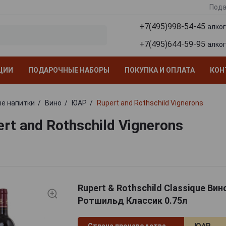
Пода
+7(495)998-54-45
алко
+7(495)644-59-95
алко
ЦИИ
ПОДАРОЧНЫЕ НАБОРЫ
ПОКУПКА И ОПЛАТА
КОН
е напитки
Вино
ЮАР
Rupert and Rothschild Vignerons
rt and Rothschild Vignerons
Rupert & Rothschild Classique Вин
Ротшильд Классик 0.75л
Страна производства
ЮАР