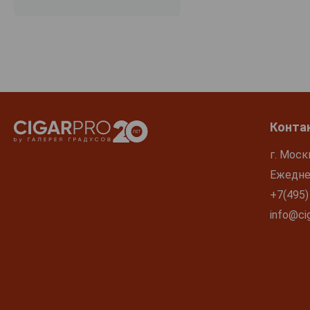
Painted Wolf
Paul Cluver
Pearly Bay
Perdeberg
Porcupine Ridge
Remhoogte
Конта
Reyneke
г. Моск
Rhebokskloof
Ежеднев
Rigo Rigo
+7(495)
Robertson Winery
info@cig
Rooiberg Winery
Rupert and Rothschild Vignerons
Sadie Family
Savanha