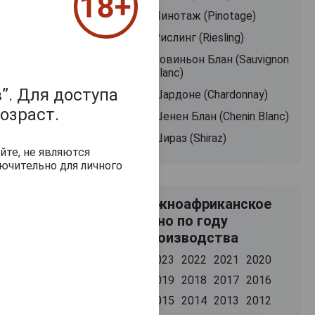
Пинотаж (Pinotage)
Рислинг (Riesling)
Совиньон Блан (Sauvignon
Blanc)
”. Для доступа
Шардоне (Chardonnay)
озраст.
Шенен Блан (Chenin Blanc)
Шираз (Shiraz)
йте, не являются
ючительно для личного
Южноафриканское
вино по году
производства
2023
2022
2021
2020
2019
2018
2017
2016
2015
2014
2013
2012