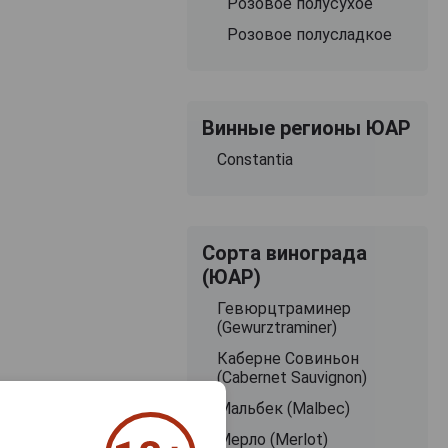
Розовое полусухое
Розовое полусладкое
Винные регионы ЮАР
Constantia
Сорта винограда
(ЮАР)
Гевюрцтраминер
(Gewurztraminer)
Каберне Совиньон
(Cabernet Sauvignon)
Мальбек (Malbec)
Мерло (Merlot)