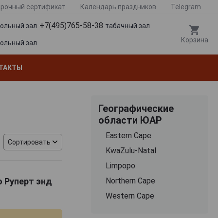
рочный сертификат
Календарь праздников
Telegram
+7(495)765-58-38
гольный зал
табачный зал
Корзина
гольный зал
ТАКТЫ
Географические
области ЮАР
Eastern Cape
Сортировать
KwaZulu-Natal
Limpopo
о Руперт энд
Northern Cape
Western Cape