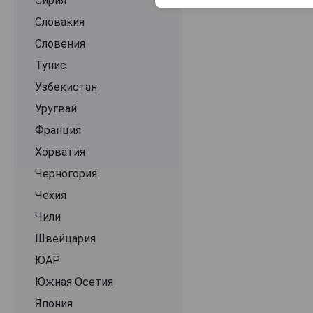
La Carpa
Сирия
La Vierge
Словакия
Lanzerac
Словения
Le Grand Domaine
Тунис
Leeuwenkuil
Узбекистан
Linton Park
Уругвай
Love Revolution
Франция
Lyngrove Collection
Хорватия
Martedi Grasso
Черногория
Massai
Чехия
Meerlust
Чили
Morgenster
Швейцария
Mullineux & Leeu Family Wines
ЮАР
Napier
Южная Осетия
Nederburg
Япония