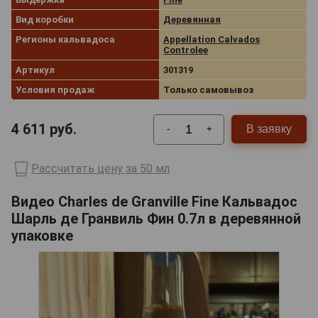
Вид коробки
Деревянная
Регионы кальвадоса
Appellation Calvados
Controlee
Артикул
301319
Условия продаж
Только самовывоз
4 611
руб.
В заявку
-
+
Рассчитать цену за 50 мл
Видео Charles de Granville Fine Кальвадос
Шарль де Гранвиль Фин 0.7л в деревянной
упаковке