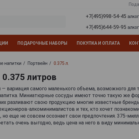
Пода
+7(495)998-54-45
алко
+7(495)644-59-95
алко
ЦИИ
ПОДАРОЧНЫЕ НАБОРЫ
ПОКУПКА И ОПЛАТА
КОН
е напитки
Портвейн
0.375 л.
 0.375 литров
л — вариация самого маленького объема, возможного для
напитка. Миниатюрные сосуды имеют точно такую же фор
 них разливают свою продукцию многие известные бренды
екционеров-алкоминималистов и тех, кто хочет познакоми
, но еще не совсем осознает свои предпочтения. 375-ми
етать очень выгодно, ведь цена на него в виду минималь
емлемая. Это прекрасный сувенир и оригинальный презент
ант для пробной дегустации.