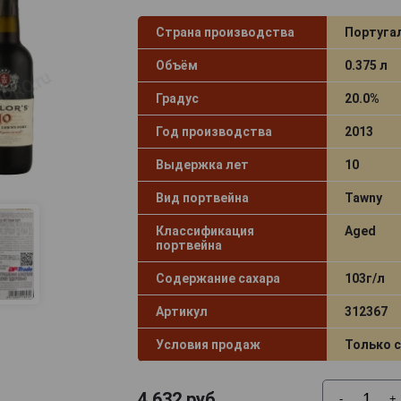
Страна производства
Португа
Объём
0.375 л
Градус
20.0%
Год производства
2013
Выдержка лет
10
Вид портвейна
Tawny
Классификация
Aged
портвейна
Содержание сахара
103г/л
Артикул
312367
Условия продаж
Только 
4 632
руб.
-
+