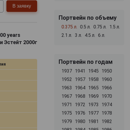
В заявку
Портвейн по объему
0.375 л.
0.5 л.
0.75 л.
1.5 л.
00 years
2.1 л.
3 л.
4.5 л.
6 л.
и Эстейт 2000г
Портвейн по годам
лия
1937
1941
1945
1950
1952
1957
1958
1960
1963
1964
1965
1966
1967
1968
1969
1970
1971
1972
1973
1974
1975
1976
1977
1978
1979
1980
1981
1982
1983
1984
1985
1986