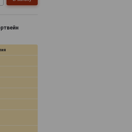
Портвейн
лия