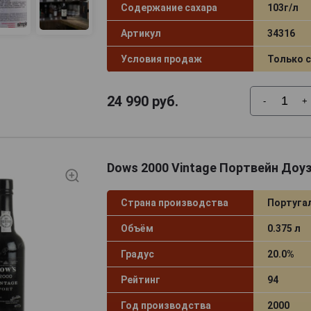
Содержание сахара
103г/л
Артикул
34316
Условия продаж
Только 
24 990
руб.
-
+
Dows 2000 Vintage Портвейн Доу
Страна производства
Португа
Объём
0.375 л
Градус
20.0%
Рейтинг
94
Год производства
2000