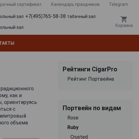
рочный сертификат
Календарь праздников
Telegram
+7(495)765-58-38
гольный зал
табачный зал
Корзина
гольный зал
ТАКТЫ
Рейтинги CigarPro
Рейтинг Портвейна
 традиционного
му, как и
, ориентируясь
Портвейн по видам
ться с
ллилитровый
Rose
ного объема
Ruby
, а еще
Crusted