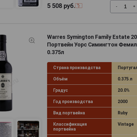
5 508
руб.
-
+
Warres Symington Family Estate 20
Портвейн Уорс Симингтон Фемил
0.375л
Страна производства
Португа
Объём
0.375 л
Градус
20.0%
Год производства
2000
Вид портвейна
Ruby
Классификация
Vintage
портвейна