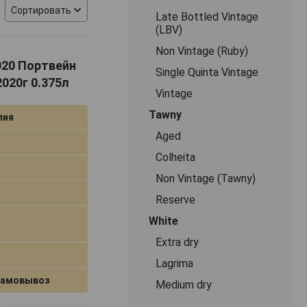
Сортировать
Late Bottled Vintage
(LBV)
Non Vintage (Ruby)
2020 Портвейн
Single Quinta Vintage
020г 0.375л
Vintage
Tawny
лия
Aged
Colheita
Non Vintage (Tawny)
Reserve
White
Extra dry
Lagrima
самовывоз
Medium dry