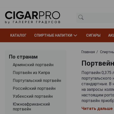
КАТАЛОГ
СПИРТНЫЕ НАПИТКИ
СИГАРЫ
АК
Главная
Спиртны
По странам
Портвейн
Армянский портвейн
Портвейн из Кипра
Портвейн 0,375 
португальского 
Португальский портвейн
стандартные. В
Российский портвейн
на запросы колл
настоящим porto
Узбекский портвейн
портвейн приобр
Южноафриканский
установлена при
Читать дальше
портвейн
подходящий вари