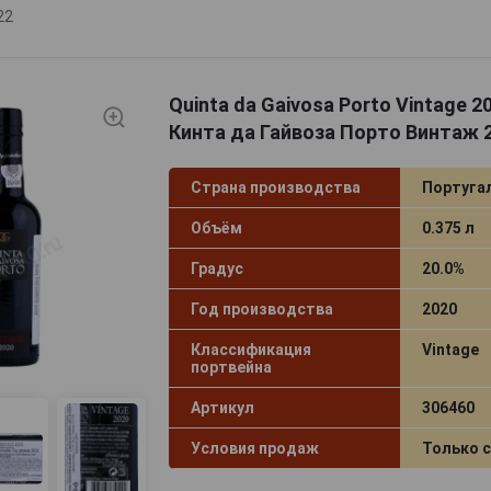
22
Quinta da Gaivosa Porto Vintage 
Кинта да Гайвоза Порто Винтаж 2
Страна производства
Португа
Объём
0.375 л
Градус
20.0%
Год производства
2020
Классификация
Vintage
портвейна
Артикул
306460
Условия продаж
Только 