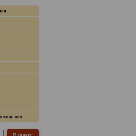
лия
самовывоз
В заявку