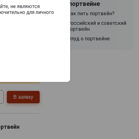
О портвейне
йте, не являются
ючительно для личного
Как пить портвейн?
Российский и советский
портвейн
Флуд о портвейне
(Vintage
r)
самовывоз
В заявку
Портвейн