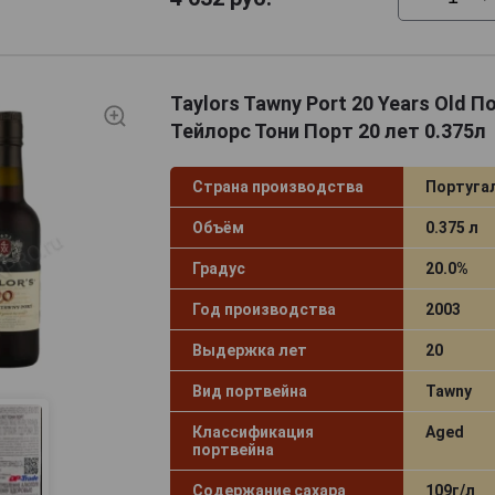
Taylors Tawny Port 20 Years Old 
Тейлорс Тони Порт 20 лет 0.375л
Страна производства
Португа
Объём
0.375 л
Градус
20.0%
Год производства
2003
Выдержка лет
20
Вид портвейна
Tawny
Классификация
Aged
портвейна
Содержание сахара
109г/л