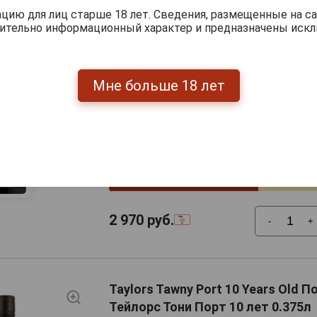
Объём
0.375 л
ию для лиц старше 18 лет. Сведения, размещенные на са
чительно информационный характер и предназначены искл
Градус
20.0%
Вид портвейна
Tawny
Мне больше 18 лет
Классификация
Reserve 
портвейна
characte
Содержание сахара
104г/л
Артикул
12216
Условия продаж
Только 
2 970
руб.
-
+
Taylors Tawny Port 10 Years Old 
Тейлорс Тони Порт 10 лет 0.375л