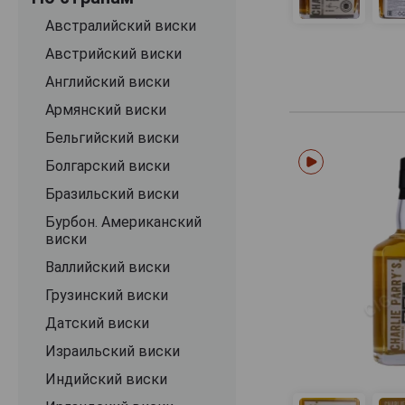
Flaming Pig
Австралийский виски
Gelstons
Австрийский виски
Glendalough
Английский виски
Grace O'Malley
Армянский виски
Great Oaks
Бельгийский виски
Green Spot
Болгарский виски
Grogan
Бразильский виски
Ha'penny
Бурбон. Американский
виски
Hinch
Валлийский виски
Hyde
Грузинский виски
Independence
Датский виски
Irishman
Израильский виски
J.J. Corry
Индийский виски
Jameson