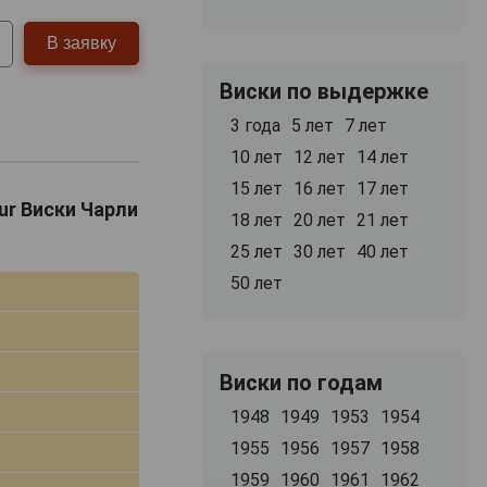
В заявку
Виски по выдержке
3 года
5 лет
7 лет
10 лет
12 лет
14 лет
15 лет
16 лет
17 лет
eur Виски Чарли
18 лет
20 лет
21 лет
25 лет
30 лет
40 лет
50 лет
Виски по годам
1948
1949
1953
1954
1955
1956
1957
1958
1959
1960
1961
1962