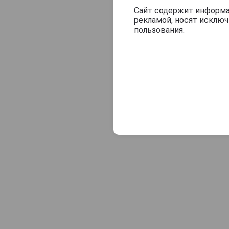
Tullamore Dew
Сайт содержит информац
рекламой, носят исклю
Two Stacks
пользования.
Waterford
West Cork
Whistler
Wild Geese
Writers Tears
Yellow Spot