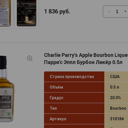
1 836
руб.
-
+
Charlie Parry's Apple Bourbon Liqu
Парри'с Эппл Бурбон Ликёр 0.5л
Страна производства
США
Объём
0.5 л
Градус
20.0%
Тип
Bourbon
Артикул
310184