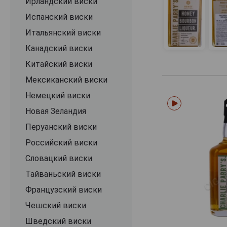
Ирландский виски
Kilbeggan
Испанский виски
Kinahans
Итальянский виски
Kirker
Канадский виски
Knappogue Castle
Китайский виски
Lambay
Мексиканский виски
Lost Irish
Немецкий виски
May-Loag
Новая Зеландия
Midleton
Перуанский виски
Muja
Российский виски
Natterjack
Словацкий виски
Paddy
Тайваньский виски
Peaky Blinder
Французский виски
Pearse
Чешский виски
Pogues
Шведский виски