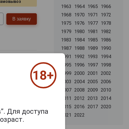
самовывоз
1963
1964
1965
1966
1968
1970
1971
1972
В заявку
1975
1976
1977
1978
1979
1980
1981
1982
1983
1984
1985
1986
1987
1988
1989
1990
1991
1992
1993
1994
1995
1996
1997
1998
1999
2000
2001
2002
2003
2004
2005
2006
2007
2008
2009
2010
2011
2012
2013
2014
2015
2016
2017
2020
”. Для доступа
2021
2022
озраст.