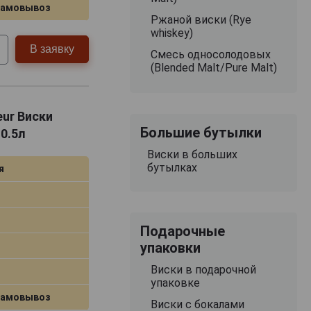
самовывоз
Ржаной виски (Rye
whiskey)
В заявку
Смесь односолодовых
(Blended Malt/Pure Malt)
eur Виски
Большие бутылки
0.5л
Виски в больших
бутылках
я
Подарочные
упаковки
Виски в подарочной
упаковке
самовывоз
Виски с бокалами