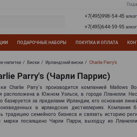
Пода
+7(495)998-54-45
алко
+7(495)644-59-95
алко
ЦИИ
ПОДАРОЧНЫЕ НАБОРЫ
ПОКУПКА И ОПЛАТА
КОН
е напитки
Виски
Ирландский виски
Charlie Parry's
rlie Parry's (Чарли Паррис)
и Charlie Parry`s производится компанией Mallows Bot
ая расположена в Южном Уэльсе, в городе Лланелли. Нес
 базируется за пределами Ирландии, его основная лине
роизведенных в ирландских дистиллериях. Компания 
ь традицию семейного бизнеса и связать историю реги
е марки посвящено Чарли Парри, выходцу из Лланелли
 образом трудолюбивого и прямолинейного человека. Ма
 стала заметна благодаря сочетанию ирландского сырь