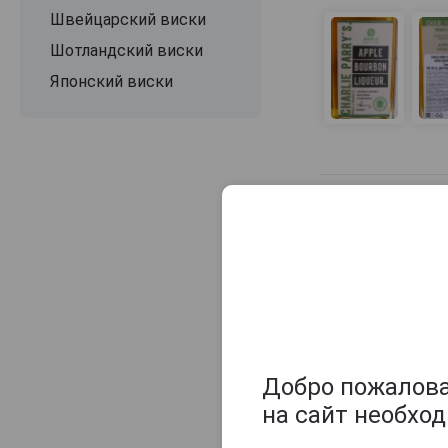
Powers
Швейцарский виски
Proclamation
Шотландский виски
Proper № Twelve
Японский виски
Redbreast
Roe & Co
Sailors Home
Sheeps Head
Silkie
Skibbereen Eagle
Spade & Bushel
St. Patrick
Teeling
The Dublin Liberties
Добро пожаловат
The Sexton
на сайт необхо
The Shooting Party