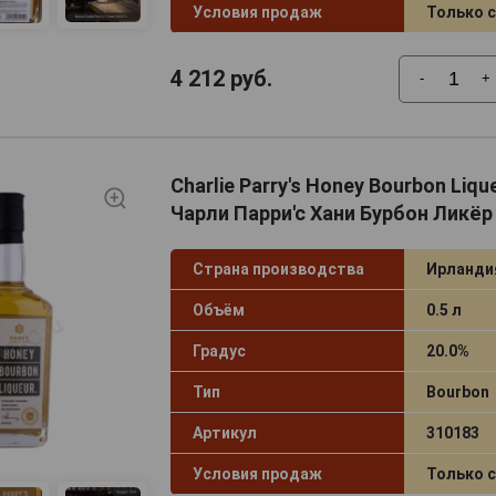
Условия продаж
Только 
4 212
руб.
-
+
Charlie Parry's Honey Bourbon Liqu
Чарли Парри'с Хани Бурбон Ликёр 
Страна производства
Ирланди
Объём
0.5 л
Градус
20.0%
Тип
Bourbon
Артикул
310183
Условия продаж
Только 