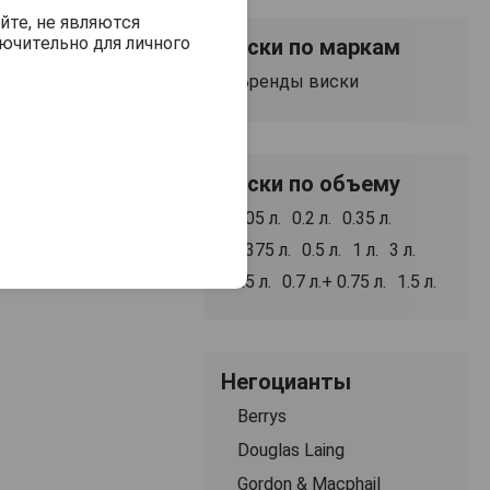
йте, не являются
ючительно для личного
Виски по маркам
Бренды виски
Виски по объему
0.05 л.
0.2 л.
0.35 л.
0.375 л.
0.5 л.
1 л.
3 л.
4.5 л.
0.7 л.+ 0.75 л.
1.5 л.
Негоцианты
Berrys
Douglas Laing
Gordon & Macphail