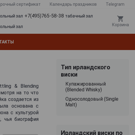
рочный сертификат
Календарь праздников
Telegram
+7(495)765-58-38
гольный зал
табачный зал
Корзина
гольный зал
ТАКТЫ
Тип ирландского
виски
Купажированный
tling & Blending
(Blended Whisky)
мотря на то что
Односолодовый (Single
йка создается из
Malt)
была основана с
она с культурой
, чья биография
рка относительно
Ирландский виски по
я и валлийского