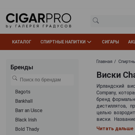
КАТАЛОГ
СПИРТНЫЕ НАПИТКИ
СИГАРЫ
АК
Главная
Спиртны
Бренды
Виски Cha
Ирландский виск
Bagots
Company, котор
бренд формально
Bankhall
дистиллятов, п
Barr an Uisce
целью возродит
виски. Названи
Black Irish
ассоциируется с
Читать дальше
Bold Thady
молода, но уже