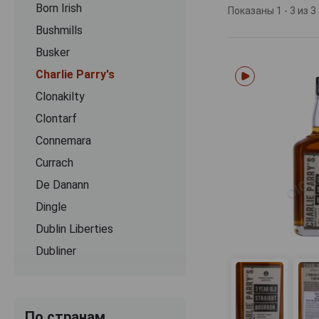
Born Irish
подхода к розли
Показаны 1 - 3 из 3
Bushmills
Зерно для про
Busker
терруарах Лейн
характеристика
Charlie Parry's
виски. Дистилл
Clonakilty
тройным пере
применяются дуб
Clontarf
представлены 
Connemara
бочках редкого
Currach
сбалансированн
время как в бо
De Danann
мягких специй.
Dingle
цитрусов, иногд
Dublin Liberties
Dubliner
Egans
Fercullen
По странам
Fitzwilliam