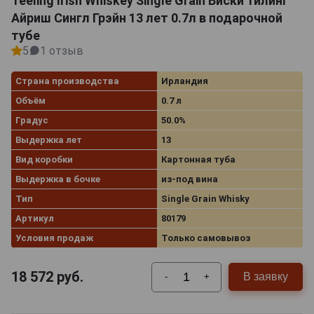
Teeling Irish Whiskey Single Grain Виски Тилинг
Айриш Сингл Грэйн 13 лет 0.7л в подарочной
тубе
5
1 отзыв
Страна производства
Ирландия
Объём
0.7 л
Градус
50.0%
Выдержка лет
13
Вид коробки
Картонная туба
Выдержка в бочке
из-под вина
Тип
Single Grain Whisky
Артикул
80179
Условия продаж
Только самовывоз
18 572
руб.
В заявку
-
+