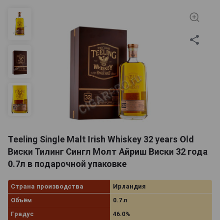
технологии в производство. В большей степени это
касается выдержки. Дистилляты получают в ходе
трехкратной перегонки в медных кубах
классического образца. Они выдерживаются в
дубовых бочках из американского дуба, а также в
дубовых бочонках из-под рома, вина Каберне
Совиньон, хереса, мадейры, кальвадоса и др. В
линейке представлены элитные образцы с
возрастом 13-30 и более лет, с повышенной
крепостью — 50-52%. Под торговой маркой Тилинг
выпускаются не только односолодовые сорта, но и
зерновые.
Teeling Single Malt Irish Whiskey 32 years Old
Виски Тилинг Сингл Молт Айриш Виски 32 года
0.7л в подарочной упаковке
Страна производства
Ирландия
Объём
0.7 л
Градус
46.0%