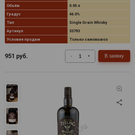
Объём
0.05 л
Градус
46.0%
Тип
Single Grain Whisky
Артикул
33793
Условия продаж
Только самовывоз
951
руб.
В заявку
-
+