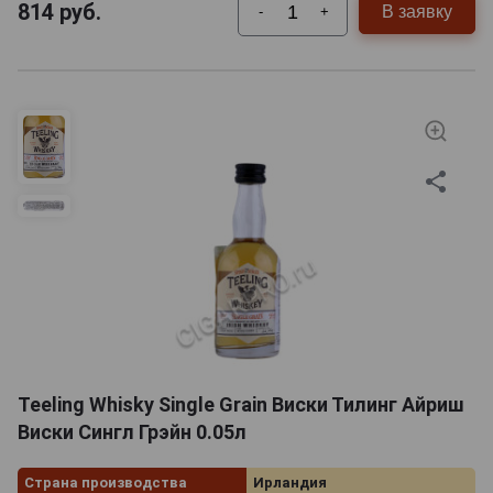
814
руб.
В заявку
-
+
Teeling Whisky Single Grain Виски Тилинг Айриш
Виски Сингл Грэйн 0.05л
Страна производства
Ирландия