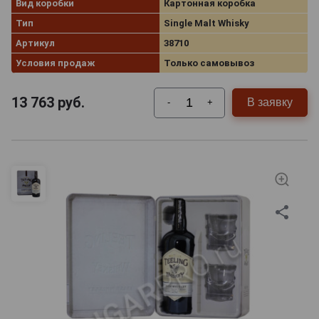
Вид коробки
Картонная коробка
Тип
Single Malt Whisky
Артикул
38710
Условия продаж
Только самовывоз
13 763
руб.
В заявку
-
+