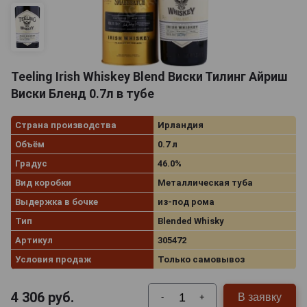
Teeling Irish Whiskey Blend Виски Тилинг Айриш
Виски Бленд 0.7л в тубе
Страна производства
Ирландия
Объём
0.7 л
Градус
46.0%
Вид коробки
Металлическая туба
Выдержка в бочке
из-под рома
Тип
Blended Whisky
Артикул
305472
Условия продаж
Только самовывоз
4 306
руб.
В заявку
-
+