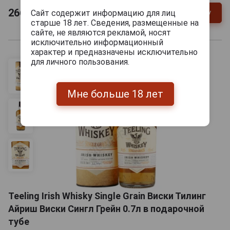
266 182
руб.
Сайт содержит информацию для лиц
В заявку
-
+
старше 18 лет. Сведения, размещенные на
сайте, не являются рекламой, носят
исключительно информационный
характер и предназначены исключительно
для личного пользования.
Мне больше 18 лет
Teeling Irish Whisky Single Grain Виски Тилинг
Айриш Виски Сингл Грейн 0.7л в подарочной
тубе