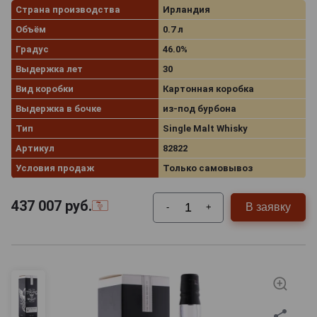
Страна производства
Ирландия
Объём
0.7 л
Градус
46.0%
Выдержка лет
30
Вид коробки
Картонная коробка
Выдержка в бочке
из-под бурбона
Тип
Single Malt Whisky
Артикул
82822
Условия продаж
Только самовывоз
437 007
руб.
В заявку
-
+