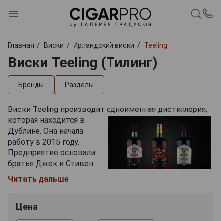
Главная
Виски
Ирландский виски
Teeling
Виски Teeling (Тилинг)
Бренды
Разделы
Виски Teeling производит одноименная дистиллерия,
которая находится в
Дублине. Она начала
работу в 2015 году.
Предприятие основали
братья Джек и Стивен
Тилинг, которые пошли
Читать дальше
по стопам своего отца
Джона, владельца вискикурни Кули. А вообще
Цена
семейство Тилинг занимается выпуском алкоголя с
1782 года. На роль эмблемы бренда был выбран