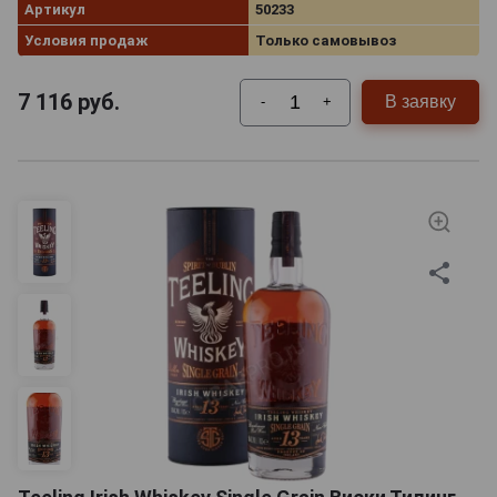
Артикул
50233
Условия продаж
Только самовывоз
7 116
руб.
В заявку
-
+