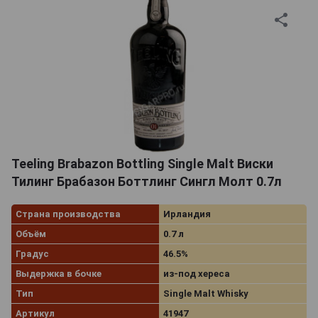
Teeling Brabazon Bottling Single Malt Виски
Тилинг Брабазон Боттлинг Сингл Молт 0.7л
Страна производства
Ирландия
Объём
0.7 л
Градус
46.5%
Выдержка в бочке
из-под хереса
Тип
Single Malt Whisky
Артикул
41947