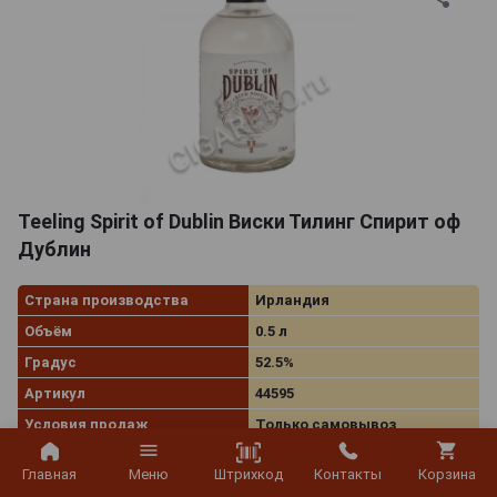
Teeling Spirit of Dublin Виски Тилинг Спирит оф
Дублин
Страна производства
Ирландия
Объём
0.5 л
Градус
52.5%
Артикул
44595
Условия продаж
Только самовывоз
Штрихкод
Главная
Меню
Контакты
Корзина
3 282
руб.
В заявку
-
+