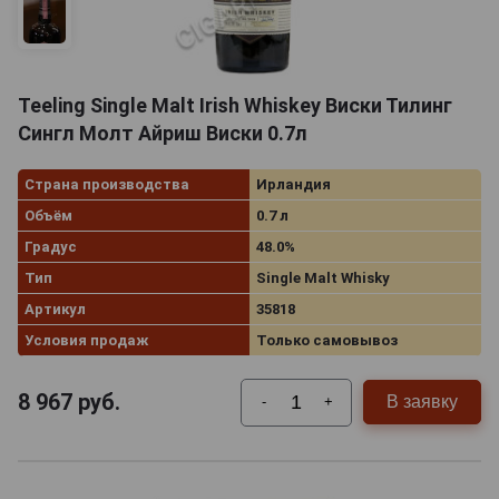
Teeling Single Malt Irish Whiskey Виски Тилинг
Сингл Молт Айриш Виски 0.7л
Страна производства
Ирландия
Объём
0.7 л
Градус
48.0%
Тип
Single Malt Whisky
Артикул
35818
Условия продаж
Только самовывоз
8 967
руб.
В заявку
-
+