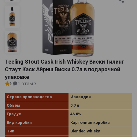
Teeling Stout Cask Irish Whiskey Виски Тилинг
Стаут Каск Айриш Виски 0.7л в подарочной
упаковке
5
1 отзыв
Страна производства
Ирландия
Объём
0.7 л
Градус
46.0%
Вид коробки
Картонная коробка
Тип
Blended Whisky