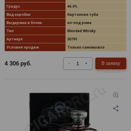
Градус
46.0%
Вид коробки
Картонная туба
Выдержка в бочке
из-под рома
Тип
Blended Whisky
Артикул
30791
Условия продаж
Только самовывоз
4 306
руб.
В заявку
-
+