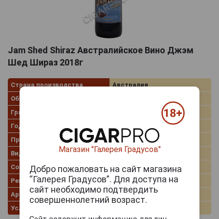
Jam Shed Shiraz Австралийское Вино Джэм
Шед Шираз 2018г
Страна производства
Австралия
Объём
0.75 л
Градус
13.5%
Год производства
2018
Производитель
Jam Shed
Магазин "Галерея Градусов"
Вид вина
Красное полусладкое
Сорт винограда
Шираз
Добро пожаловать на сайт магазина
“Галерея Градусов”. Для доступа на
Регион
South Australia
сайт необходимо подтвердить
Артикул
44987
совершеннолетний возраст.
Условия продаж
Только самовывоз