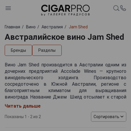
Главная
Вино
Австралия
Jam Shed
Австралийское вино Jam Shed
Бренды
Разделы
Вино Jam Shed производится в Австралии одним из
дочерних предприятий Accolade Wines — крупного
винодельческого холдинга. Производство
сосредоточено в Южной Австралии, регионе с
благоприятным климатом для выращивания
винограда. Название Джем Шилд отсылает к старой
винодельне, которая в XIX веке выпускала свою
Читать дальше
продукцию небольшими партиями. Создатели бренда
вдохновились традиционными методами виноделия и
Показаны 1 - 2 из 2
Сортировать
решили возродить стиль, который был популярен в
прошлом.