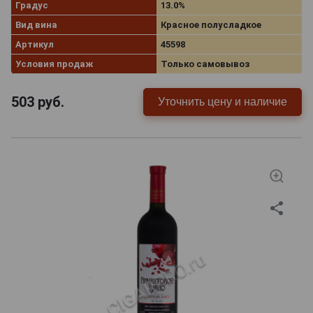
Градус
13.0%
Вид вина
Красное полусладкое
Артикул
45598
Условия продаж
Только самовывоз
503
руб.
Уточнить цену и наличие