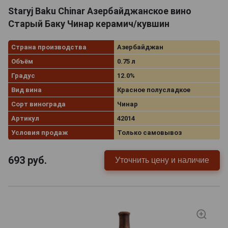
Staryj Baku Chinar Азербайджанское вино
Старый Баку Чинар керамич/кувшин
Страна производства
Азербайджан
Объём
0.75 л
Градус
12.0%
Вид вина
Красное полусладкое
Сорт винограда
Чинар
Артикул
42014
Условия продаж
Только самовывоз
693
руб.
Уточнить цену и наличие