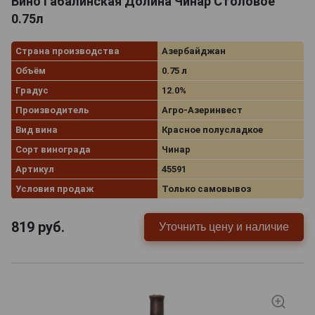
Вино Габалинская Долина Чинар Столовое
0.75л
Страна производства
Азербайджан
Объём
0.75 л
Градус
12.0%
Производитель
Агро-Азеринвест
Вид вина
Красное полусладкое
Сорт винограда
Чинар
Артикул
45591
Условия продаж
Только самовывоз
819
руб.
Уточнить цену и наличие