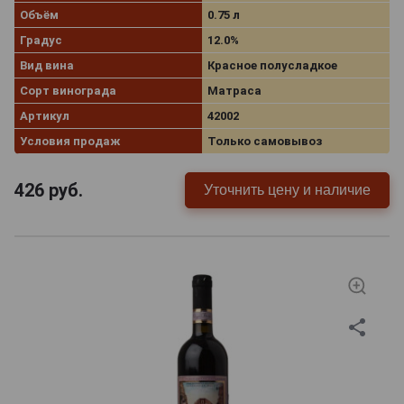
Объём
0.75 л
Градус
12.0%
Вид вина
Красное полусладкое
Сорт винограда
Матраса
Артикул
42002
Условия продаж
Только самовывоз
426
руб.
Уточнить цену и наличие