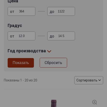
Цена
вино из Азербайджана обладает широкой гаммой
вкусоароматических нот: в букете переплелись
отголоски спелых фруктов, садовых ягод, древесины
от
до
и пряной карамели.
Градус
от
до
Год производства
Сбросить
Показаны 1 - 20 из 20
Сортировать