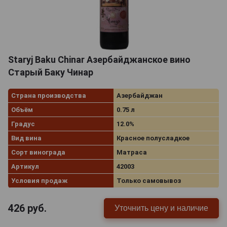
Staryj Baku Chinar Азербайджанское вино
Старый Баку Чинар
Страна производства
Азербайджан
Объём
0.75 л
Градус
12.0%
Вид вина
Красное полусладкое
Сорт винограда
Матраса
Артикул
42003
Условия продаж
Только самовывоз
426
руб.
Уточнить цену и наличие