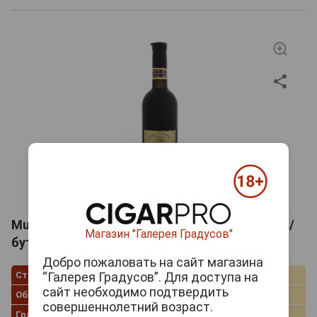
Mugan Азербайджанское вино Мугань матов/
Магазин "Галерея Градусов"
бутылка
Добро пожаловать на сайт магазина
Страна производства
Азербайджан
“Галерея Градусов”. Для доступа на
сайт необходимо подтвердить
Объём
0.75 л
совершеннолетний возраст.
Градус
12.0%