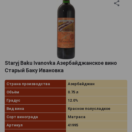
Staryj Baku Ivanovka Азербайджанское вино
Старый Баку Ивановка
Страна производства
Азербайджан
Объём
0.75 л
Градус
12.0%
Вид вина
Красное полусладкое
Сорт винограда
Матраса
Артикул
41995