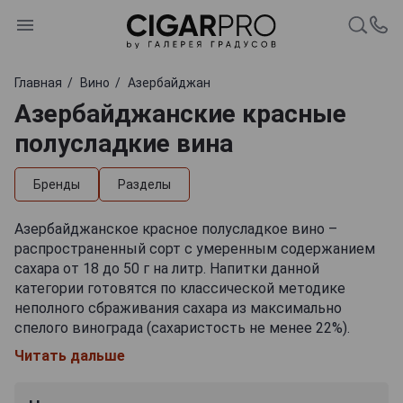
Главная
Вино
Азербайджан
Азербайджанские красные
полусладкие вина
Бренды
Разделы
Азербайджанское красное полусладкое вино –
распространенный сорт с умеренным содержанием
сахара от 18 до 50 г на литр. Напитки данной
категории готовятся по классической методике
неполного сбраживания сахара из максимально
спелого винограда (сахаристость не менее 22%).
Базой для винтажей служат как местные, так и
Читать дальше
международные сорта винограда. Предлагаемое при
стандартной крепости 10-15% красное полусладкое