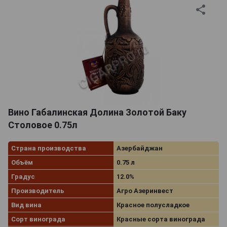
Вино Габалинская Долина Золотой Баку
Столовое 0.75л
Страна производства
Азербайджан
Объём
0.75 л
Градус
12.0%
Производитель
Агро Азеринвест
Вид вина
Красное полусладкое
Сорт винограда
Красные сорта винограда