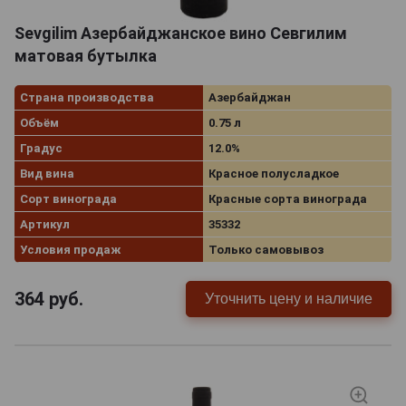
Sevgilim Азербайджанское вино Севгилим
матовая бутылка
Страна производства
Азербайджан
Объём
0.75 л
Градус
12.0%
Вид вина
Красное полусладкое
Сорт винограда
Красные сорта винограда
Артикул
35332
Условия продаж
Только самовывоз
364
руб.
Уточнить цену и наличие