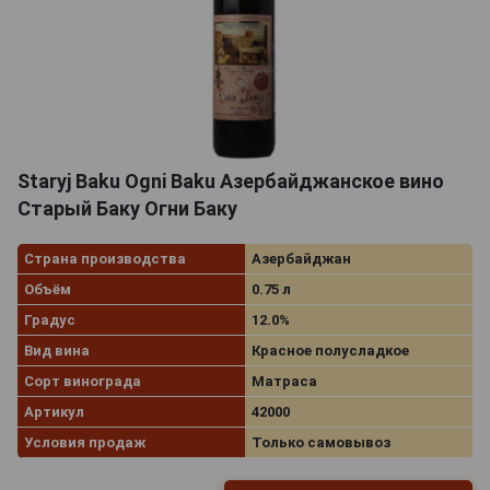
Staryj Baku Ogni Baku Азербайджанское вино
Старый Баку Огни Баку
Страна производства
Азербайджан
Объём
0.75 л
Градус
12.0%
Вид вина
Красное полусладкое
Сорт винограда
Матраса
Артикул
42000
Условия продаж
Только самовывоз