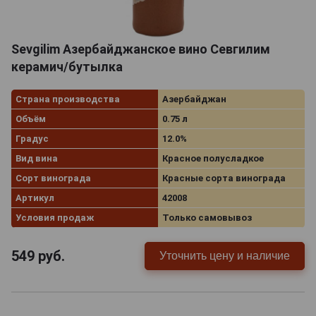
Sevgilim Азербайджанское вино Севгилим
керамич/бутылка
Страна производства
Азербайджан
Объём
0.75 л
Градус
12.0%
Вид вина
Красное полусладкое
Сорт винограда
Красные сорта винограда
Артикул
42008
Условия продаж
Только самовывоз
549
руб.
Уточнить цену и наличие