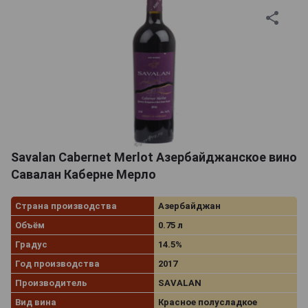
Savalan Cabernet Merlot Азербайджанское вино
Савалан Каберне Мерло
Страна производства
Азербайджан
Объём
0.75 л
Градус
14.5%
Год производства
2017
Производитель
SAVALAN
Вид вина
Красное полусладкое