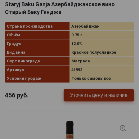
Staryj Baku Ganja Азербайджанское вино
Старый Баку Гянджа
Страна производства
Азербайджан
Объём
0.75 л
Градус
12.0%
Вид вина
Красное полусладкое
Сорт винограда
Матраса
Артикул
41992
Условия продаж
Только самовывоз
456
руб.
Уточнить цену и наличие