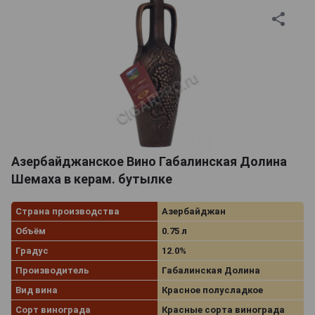
Азербайджанское Вино Габалинская Долина
Шемаха в керам. бутылке
Страна производства
Азербайджан
Объём
0.75 л
Градус
12.0%
Производитель
Габалинская Долина
Вид вина
Красное полусладкое
Сорт винограда
Красные сорта винограда