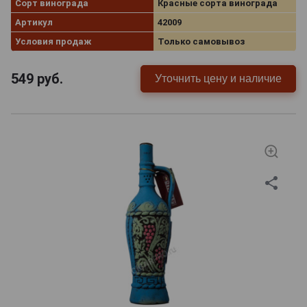
Сорт винограда
Красные сорта винограда
Артикул
42009
Условия продаж
Только самовывоз
549
руб.
Уточнить цену и наличие