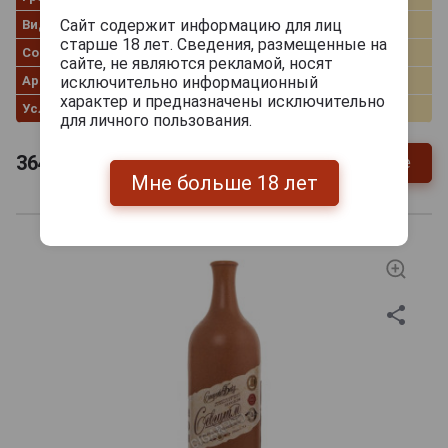
Сайт содержит информацию для лиц
Вид вина
Красное полусладкое
старше 18 лет. Сведения, размещенные на
Сорт винограда
Красные сорта винограда
сайте, не являются рекламой, носят
Артикул
42005
исключительно информационный
характер и предназначены исключительно
Условия продаж
Только самовывоз
для личного пользования.
364
руб.
Уточнить цену и наличие
Мне больше 18 лет