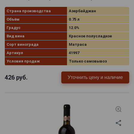
Страна производства
Азербайджан
Объём
0.75 л
Градус
12.0%
Вид вина
Красное полусладкое
Сорт винограда
Матраса
Артикул
41997
Условия продаж
Только самовывоз
426
руб.
Уточнить цену и наличие