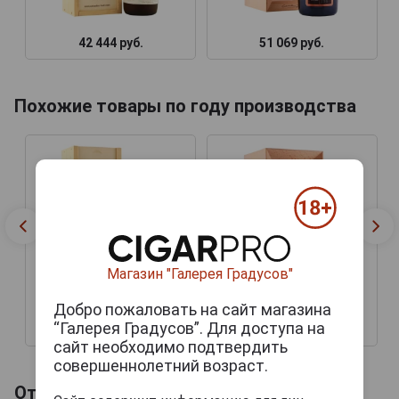
42 444 руб.
51 069 руб.
Похожие товары по году производства
Магазин "Галерея Градусов"
Добро пожаловать на сайт магазина
“Галерея Градусов”. Для доступа на
42 444 руб.
51 069 руб.
сайт необходимо подтвердить
совершеннолетний возраст.
Отзывы на Pierre Huet Vieux Кальвадос