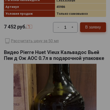
Артикул
45986
Условия продаж
Только самовывоз
7 452
руб.
В заявку
-
+
Рассчитать цену за 50 мл
Видео Pierre Huet Vieux Кальвадос Вьей
Пеи д Ож АОС 0.7л в подарочной упаковке