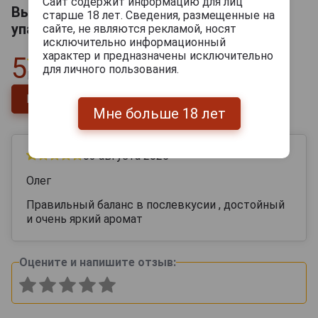
Сайт содержит информацию для лиц
Вьей Пеи д Ож АОС 0.7л в подарочной
старше 18 лет. Сведения, размещенные на
упаковке
сайте, не являются рекламой, носят
исключительно информационный
характер и предназначены исключительно
5
для личного пользования.
Всего
1
отзыв
Напишите отзыв
Мне больше 18 лет
03 августа 2025
Олег
Правильный баланс в послевкусии , достойный
и очень яркий аромат
Оцените и напишите отзыв: