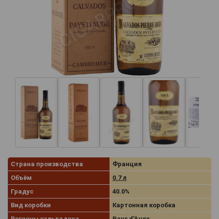
Страна производства
Франция
Объём
0.7 л
Градус
40.0%
Вид коробки
Картонная коробка
Регионы кальвадоса
Pays d'Auge