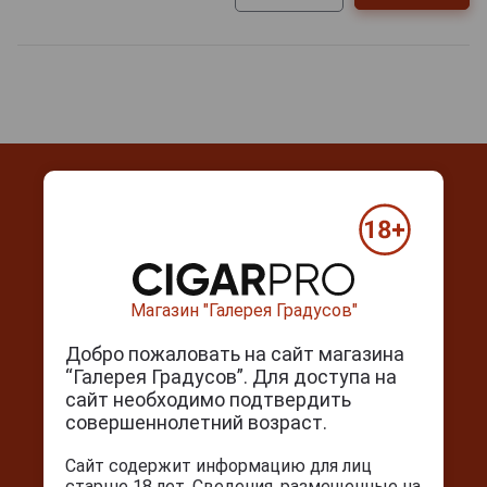
Контакты
Магазин "Галерея Градусов"
г. Москва, Серпуховский вал, д. 5
Добро пожаловать на сайт магазина
Ежедневно с 10:00 до 22:00
“Галерея Градусов”. Для доступа на
+7(495) 644-59-95
сайт необходимо подтвердить
info@cigarpro.ru
совершеннолетний возраст.
Сайт содержит информацию для лиц
старше 18 лет. Сведения, размещенные на