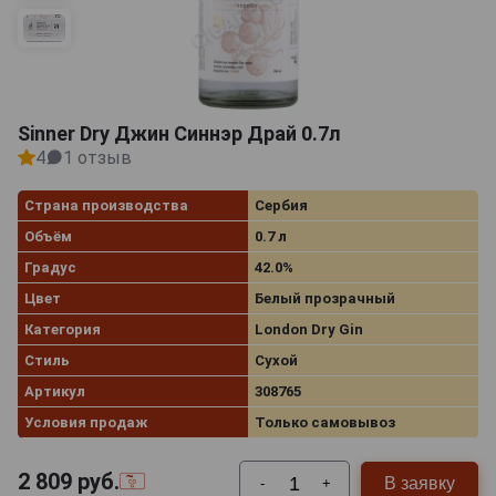
Sinner Dry Джин Синнэр Драй 0.7л
4
1 отзыв
Страна производства
Сербия
Объём
0.7 л
Градус
42.0%
Цвет
Белый прозрачный
Категория
London Dry Gin
Стиль
Сухой
Артикул
308765
Условия продаж
Только самовывоз
2 809
руб.
В заявку
-
+