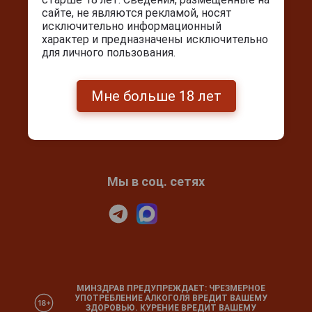
Покупателям
сайте, не являются рекламой, носят
исключительно информационный
Контакты
характер и предназначены исключительно
Покупка и оплата
для личного пользования.
Блог
Подарочный сертификат
Мне больше 18 лет
Проверка сертификата
Календарь праздников
Мы в соц. сетях
МИНЗДРАВ ПРЕДУПРЕЖДАЕТ: ЧРЕЗМЕРНОЕ
УПОТРЕБЛЕНИЕ АЛКОГОЛЯ ВРЕДИТ ВАШЕМУ
ЗДОРОВЬЮ. КУРЕНИЕ ВРЕДИТ ВАШЕМУ