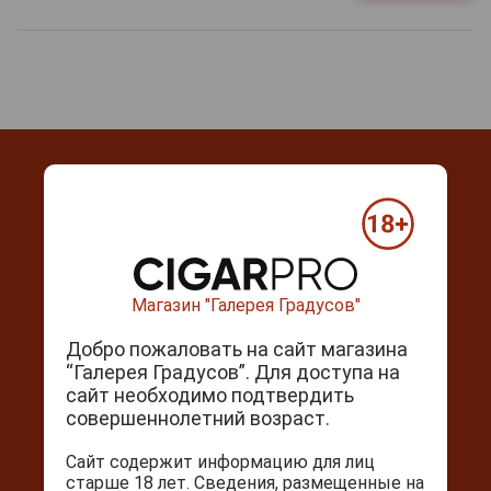
Контакты
Магазин "Галерея Градусов"
г. Москва, Серпуховский вал, д. 5
Ежедневно с 10:00 до 22:00
Добро пожаловать на сайт магазина
“Галерея Градусов”. Для доступа на
+7(495) 644-59-95
сайт необходимо подтвердить
info@cigarpro.ru
совершеннолетний возраст.
Сайт содержит информацию для лиц
Покупателям
старше 18 лет. Сведения, размещенные на