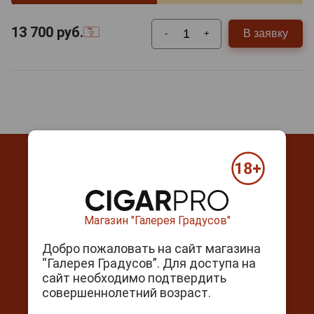
13 700
руб.
В заявку
-
+
Контакты
Магазин "Галерея Градусов"
Добро пожаловать на сайт магазина
г. Москва, Серпуховский вал, д. 5
“Галерея Градусов”. Для доступа на
Ежедневно с 10:00 до 22:00
сайт необходимо подтвердить
+7(495) 644-59-95
совершеннолетний возраст.
info@cigarpro.ru