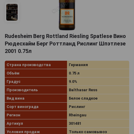
Rudesheim Berg Rottland Riesling Spatlese Вино
Рюдесхайм Берг Роттланд Рислинг Шпэтлезе
2001 0.75л
Страна производства
Германия
Объём
0.75 л
Градус
9.0%
Производитель
Balthasar Ress
Вид вина
Белое сладкое
Сорт винограда
Рислинг
Регион
Rheingau
Артикул
301481
Условия продаж
Только самовывоз