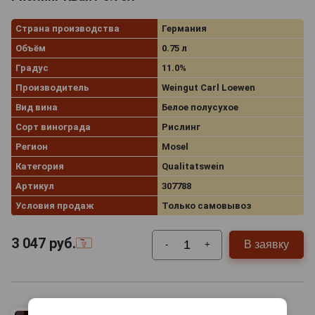
Страна производства
Германия
Объём
0.75 л
Градус
11.0%
Производитель
Weingut Carl Loewen
Вид вина
Белое полусухое
Сорт винограда
Рислинг
Регион
Mosel
Категория
Qualitatswein
Артикул
307788
Условия продаж
Только самовывоз
3 047
руб.
В заявку
-
+