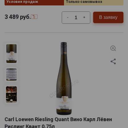
Условия продаж
Только самовывоз
3 489
руб.
В заявку
-
+
Carl Loewen Riesling Quant Вино Карл Лёвен
Рислинг Квант 0.75л