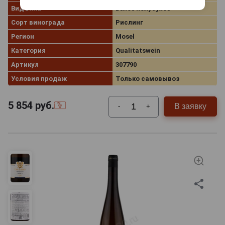
Вид вина
Белое полусухое
Сорт винограда
Рислинг
Регион
Mosel
Категория
Qualitatswein
Артикул
307790
Условия продаж
Только самовывоз
5 854
руб.
В заявку
-
+