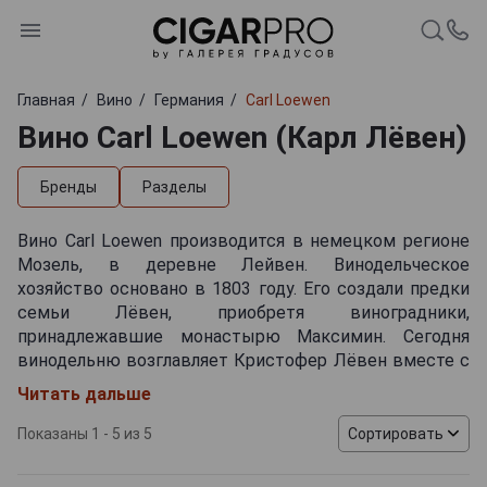
Главная
Вино
Германия
Carl Loewen
Вино Carl Loewen (Карл Лёвен)
Бренды
Разделы
Вино Carl Loewen производится в немецком регионе
Мозель, в деревне Лейвен. Винодельческое
хозяйство основано в 1803 году. Его создали предки
семьи Лёвен, приобретя виноградники,
принадлежавшие монастырю Максимин. Сегодня
винодельню возглавляет Кристофер Лёвен вместе с
отцом Карлом-Иосифом. Общая площадь
Читать дальше
виноградников — около 18 гектаров. Они
расположены на крутых склонах в окрестностях
Показаны 1 - 5 из 5
Сортировать
деревень Лейвен, Лонгих, Детцем и Тёрних. Большая
часть виноградных лоз старые и не привитые,