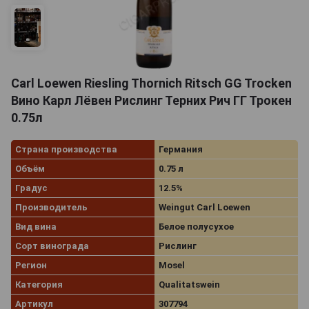
Carl Loewen Riesling Thornich Ritsch GG Trocken
Вино Карл Лёвен Рислинг Терних Рич ГГ Трокен
0.75л
Страна производства
Германия
Объём
0.75 л
Градус
12.5%
Производитель
Weingut Carl Loewen
Вид вина
Белое полусухое
Сорт винограда
Рислинг
Регион
Mosel
Категория
Qualitatswein
Артикул
307794