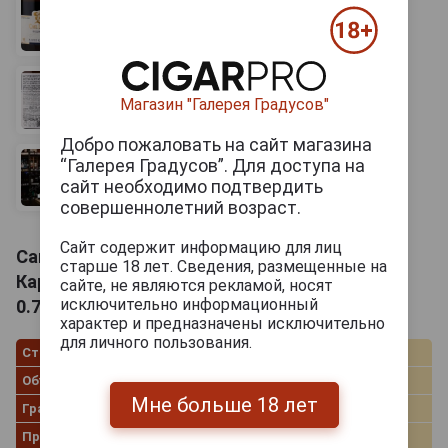
Магазин "Галерея Градусов"
Добро пожаловать на сайт магазина
“Галерея Градусов”. Для доступа на
сайт необходимо подтвердить
совершеннолетний возраст.
Сайт содержит информацию для лиц
Carl Loewen Riesling Maximin Klosterlay Вино
старше 18 лет. Сведения, размещенные на
Карл Лёвен Рислинг Максимин Клостерлай
сайте, не являются рекламой, носят
исключительно информационный
0.75л
характер и предназначены исключительно
для личного пользования.
Страна производства
Германия
Объём
0.75 л
Мне больше 18 лет
Градус
12.5%
Производитель
Weingut Carl Loewen