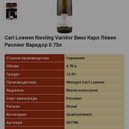
Carl Loewen Riesling Varidor Вино Карл Лёвен
Рислинг Варидор 0.75л
Страна производства
Германия
Объём
0.75 л
Градус
12.0%
Производитель
Weingut Carl Loewen
Вид вина
Белое полусухое
Сорт винограда
Рислинг
Регион
Mosel
Категория
Qualitatswein
Артикул
307786