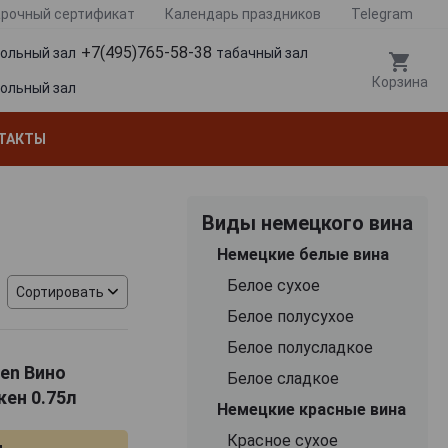
рочный сертификат
Календарь праздников
Telegram
+7(495)765-58-38
гольный зал
табачный зал
Корзина
гольный зал
ТАКТЫ
Виды немецкого вина
Немецкие белые вина
Белое сухое
Сортировать
Белое полусухое
Белое полусладкое
ken Вино
Белое сладкое
кен 0.75л
Немецкие красные вина
Красное сухое
я