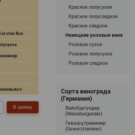
Красное полусухое
Красное полусладкое
Красное сладкое
Carsten Bus
Немецкие розовые вина
Розовое сухое
лусухое
Розовое полусухое
раминер
Розовое сладкое
самовывоз
Сорта винограда
(Германия)
В заявку
Вайсбургундер
(Weissburgunder)
Гевюрцтраминер
(Gewurztraminer)