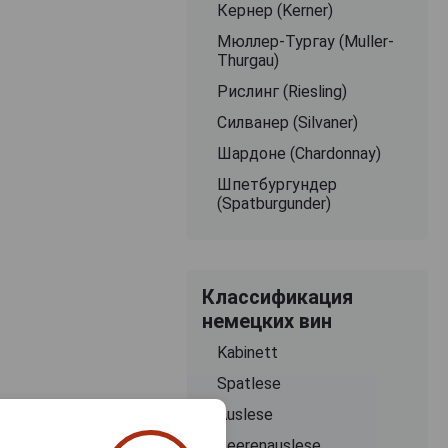
Кернер (Kerner)
Мюллер-Тургау (Muller-
Thurgau)
Рислинг (Riesling)
Силванер (Silvaner)
Шардоне (Chardonnay)
Шпетбургундер
(Spatburgunder)
Классификация
немецких вин
Kabinett
Spatlese
Auslese
Beerenauslese