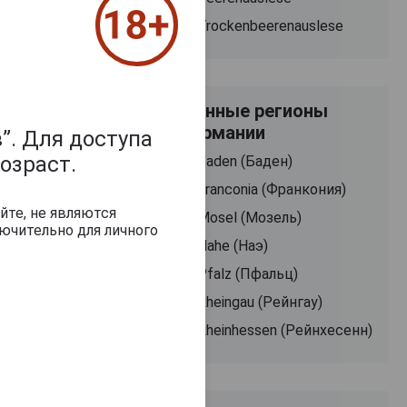
Trockenbeerenauslese
Винные регионы
Германии
”. Для доступа
озраст.
Baden (Баден)
Franconia (Франкония)
йте, не являются
Mosel (Мозель)
ючительно для личного
Nahe (Наэ)
Pfalz (Пфальц)
Rheingau (Рейнгау)
Rheinhessen (Рейнхесенн)