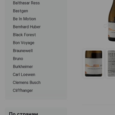
Balthasar Ress
Bastgen
Be In Motion
Bernhard Huber
Black Forest
Bon Voyage
Braunewell
Bruno
Burkheimer
Carl Loewen
Clemens Busch
Cliffhanger
Deinhard
Domdechant Werner
По странам
Donatushof