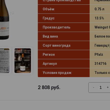
Объём
0.75 л
Градус
13.5%
Производитель
Weingut 
Вид вина
Белое по
Сорт винограда
Гевюрцт
Регион
Pfalz
Артикул
314716
Условия продаж
Только 
2 808
руб.
-
+