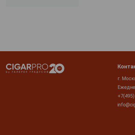
Karl Schaefer
Karthauserhof
Katlenburger Kellerei
Kaufmann
Kees-Kieren
Keller
Kendermanns
Конта
Kerpen
г. Моск
Klaus Langhoff
Ежеднев
Klaus Meyer
+7(495)
Kloster Eberbach
info@cig
Knewitz
Knipser
Kuhling-Gillot