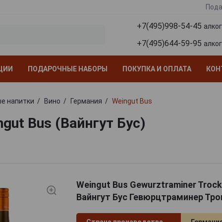
Пода
+7(495)998-54-45
алко
+7(495)644-59-95
алко
ЦИИ
ПОДАРОЧНЫЕ НАБОРЫ
ПОКУПКА И ОПЛАТА
КОН
е напитки
Вино
Германия
Weingut Bus
gut Bus (Вайнгут Бус)
Weingut Bus Gewurztraminer Troc
Вайнгут Бус Гевюрцтраминер Тро
Страна производства
Германи