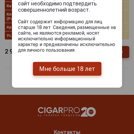
сайт необходимо подтвердить
Категория
Pradikatswein
совершеннолетний возраст.
Классификация
Spatlese
(Prädikatswein)
Сайт содержит информацию для лиц
старше 18 лет. Сведения, размещенные на
Артикул
39584
сайте, не являются рекламой, носят
Условия продаж
Только самовывоз
исключительно информационный
характер и предназначены исключительно
для личного пользования.
2 975
руб.
В заявку
-
+
Мне больше 18 лет
Контакты