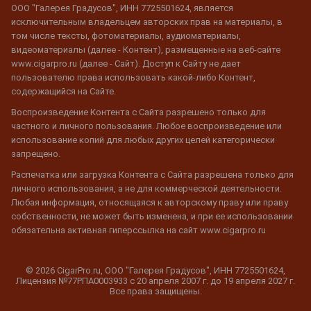
ООО "Галерея Градусов", ИНН 7725501624, является
исключительным владельцем авторских прав на материалы, в
том числе тексты, фотоматериалы, аудиоматериалы,
видеоматериалы (далее - Контент), размещенные на веб-сайте
www.cigarpro.ru (далее - Сайт). Доступ к Сайту не дает
пользователю права использовать какой-либо Контент,
содержащийся на Сайте.
Воспроизведение Контента с Сайта разрешено только для
частного и личного пользования. Любое воспроизведение или
использование копий для любых других целей категорически
запрещено.
Распечатка или загрузка Контента с Сайта разрешена только для
личного использования, а не для коммерческой деятельности.
Любая информация, относящаяся к авторскому праву или праву
собственности, не может быть изменена, и при ее использовании
обязательна активная гиперссылка на сайт www.cigarpro.ru
© 2026 CigarPro.ru, ООО "Галерея Градусов", ИНН 7725501624,
Лицензия №77РПА0003933 c 20 апреля 2007 г. до 19 апреля 2027 г.
Все права защищены.