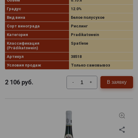
Объём
0.75 л
Градус
12.0%
Вид вина
Белое полусухое
Сорт винограда
Рислинг
Категория
Pradikatswein
Классификация
Spatlese
(Prädikatswein)
Артикул
38518
Условия продаж
Только самовывоз
2 106
руб.
В заявку
-
+