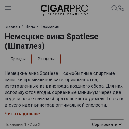
Главная
Вино
Германия
Немецкие вина Spatlese
(Шпатлез)
Бренды
Разделы
Немецкие вина Spatlese – самобытные спиртные
напитки премиальной категории качества,
изготовленные из винограда позднего сбора. Для них
используются ягоды, сорванные минимум через две
недели после начала сбора основного урожая. То есть
в сусло идет виноград оптимальной спелости,
сорванный на самом пике — в конце сентября-
Читать дальше
первых числах октября (в зависимости от погодных
условий). Слово Spatlese на этикете показывает, что
Показаны 1 - 2 из 2
Сортировать