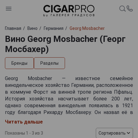
Главная
Вино
Германия
Georg Mosbacher
Вино Georg Mosbacher (Георг
Мосбахер)
Бренды
Разделы
Georg Mosbacher — известное семейное
винодельческое хозяйство Германии, расположенное
в коммуне Форст на винной тропе региона Пфальц.
История хозяйства насчитывает более 200 лет,
однако современная винодельня появилась в 1921
году благодаря Рихарду Мосбахеру. Он назвал её в
честь своего отца Георга. Виноградники компании
Читать дальше
занимают примерно 20 гектаров на престижных
участках, среди которых Pechstein, Ungeheuer,
Показаны 1 - 3 из 3
Сортировать