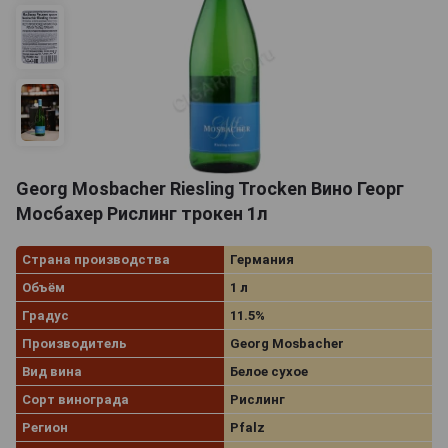
Georg Mosbacher Riesling Trocken Вино Георг
Мосбахер Рислинг трокен 1л
Страна производства
Германия
Объём
1 л
Градус
11.5%
Производитель
Georg Mosbacher
Вид вина
Белое сухое
Сорт винограда
Рислинг
Регион
Pfalz