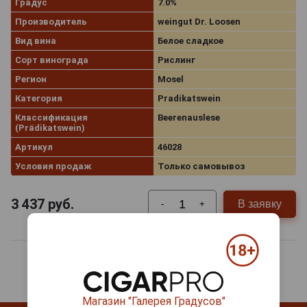
Градус
7.0%
Производитель
weingut Dr. Loosen
Вид вина
Белое сладкое
Сорт винограда
Рислинг
Регион
Mosel
Категория
Pradikatswein
Классификация
Beerenauslese
(Prädikatswein)
Артикул
46028
Условия продаж
Только самовывоз
3 437
руб.
В заявку
-
+
Магазин "Галерея Градусов"