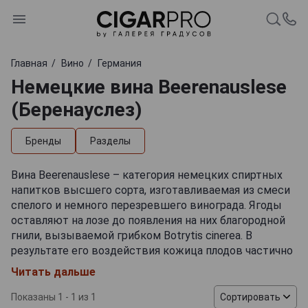
Главная
Вино
Германия
Немецкие вина Beerenauslese
(Беренауслез)
Бренды
Разделы
Вина Beerenauslese – категория немецких спиртных
напитков высшего сорта, изготавливаемая из смеси
спелого и немного перезревшего винограда. Ягоды
оставляют на лозе до появления на них благородной
гнили, вызываемой грибком Botrytis cinerea. В
результате его воздействия кожица плодов частично
разрушается, а из мякоти испаряется значительная
Читать дальше
часть влаги, благодаря чему урожай приобретает
концентрированный вкусоаромат. Для изготовления
Показаны 1 - 1 из 1
Сортировать