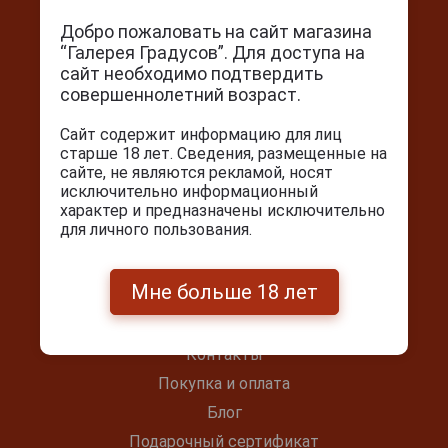
Добро пожаловать на сайт магазина
“Галерея Градусов”. Для доступа на
сайт необходимо подтвердить
совершеннолетний возраст.
Контакты
Сайт содержит информацию для лиц
старше 18 лет. Сведения, размещенные на
г. Москва, Серпуховский вал, д. 5
сайте, не являются рекламой, носят
Ежедневно с 10:00 до 22:00
исключительно информационный
характер и предназначены исключительно
+7(495) 644-59-95
для личного пользования.
info@cigarpro.ru
Мне больше 18 лет
Покупателям
Контакты
Покупка и оплата
Блог
Подарочный сертификат