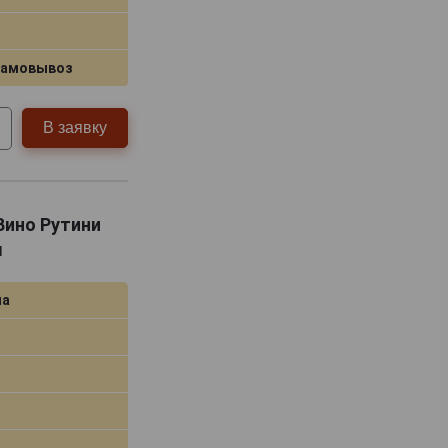
самовывоз
В заявку
Вино Рутини
л
на