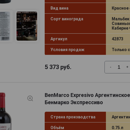
Вид вина
Красное 
Сорт винограда
Мальбек 
Совиньон
Каберне 
Артикул
42873
Условия продаж
Только 
5 373
руб.
-
+
BenMarco Expresivo Аргентинское
Бенмарко Экспрессиво
Страна производства
Аргенти
Объём
0.75 л