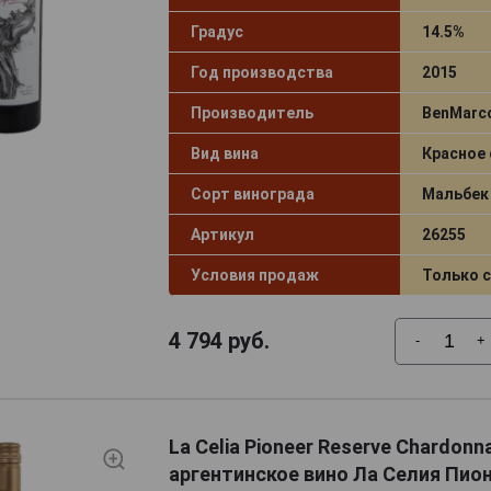
Градус
14.5%
Год производства
2015
Производитель
BenMarc
Вид вина
Красное 
Сорт винограда
Мальбек
Артикул
26255
Условия продаж
Только 
4 794
руб.
-
+
La Celia Pioneer Reserve Chardonn
аргентинское вино Ла Селия Пио