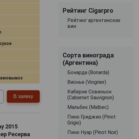
Рейтинг Cigarpro
Рейтинг аргентинских
вин
o
сухое
Сорта винограда
(Аргентина)
Бонарда (Bonarda)
самовывоз
Вионье (Viognier)
Каберне Совиньон
В заявку
(Cabernet Sauvignon)
Мальбек (Malbec)
Пино Гриджио (Pinot
Grigio)
ay 2015
Пино Нуар (Pinot Noir)
нер Ресерва