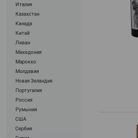
Finca Flichman
Италия
Jam Shed
Казахстан
Kaiken
Канада
Kaleu
Китай
LUCA
Ливан
La Celia
Македония
La Consulta
Марокко
La Flor
Молдавия
La Grupa
Новая Зеландия
Los Haroldos
Португалия
Los Helechos
Россия
Los Pasos
Румыния
Luigi Bosca
США
Manos Negras
Сербия