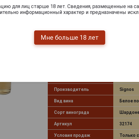
ию для лиц старше 18 лет. Сведения, размещенные на са
чительно информационный характер и предназначены искл
Signos Chardonnay San Juan Вино
Шардоне Сан Хуан 0.75л
Мне больше 18 лет
Страна производства
Аргенти
Объём
0.75 л
Градус
13.0%
Год производства
2015
Производитель
Signos
Вид вина
Белое по
Сорт винограда
Шардон
Артикул
32174
Условия продаж
Только 