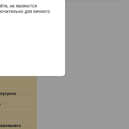
йте, не являются
ючительно для личного
 Сигнос
на
лусухое
е
самовывоз