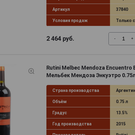
Артикул
37840
Условия продаж
Только 
2 464
руб.
-
+
Rutini Melbec Mendoza Encuentro 
Мельбек Мендоза Энкуэтро 0.75
Страна производства
Аргенти
Объём
0.75 л
Градус
13.5%
Год производства
2015
Производитель
Rutini