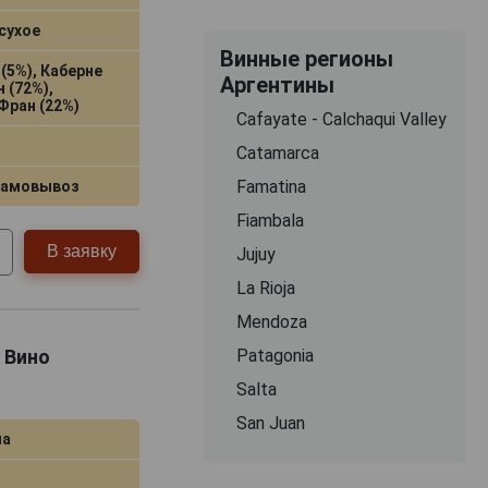
сухое
Винные регионы
(5%), Каберне
Аргентины
 (72%),
Фран (22%)
Cafayate - Calchaqui Valley
Catamarca
Famatina
самовывоз
Fiambala
В заявку
Jujuy
La Rioja
Mendoza
 Вино
Patagonia
Salta
San Juan
на