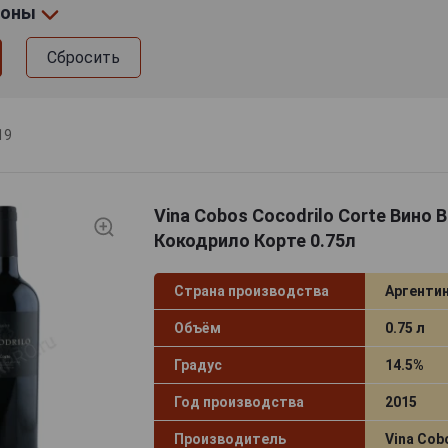
ионы
Сбросить
19
Vina Cobos Cocodrilo Corte Вино 
Кокодрило Корте 0.75л
Страна производства
Аргенти
Объём
0.75 л
Градус
14.5%
Год производства
2015
Производитель
Vina Cob