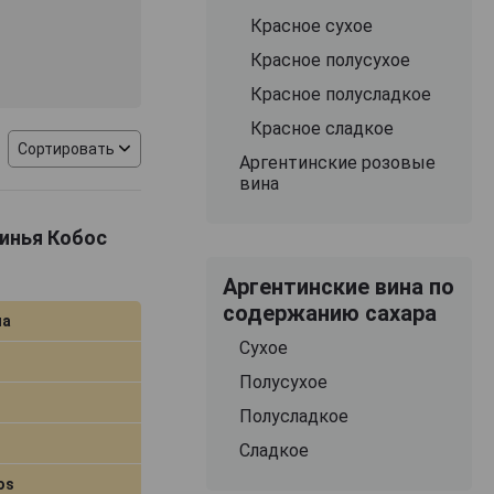
Красное сухое
Красное полусухое
Красное полусладкое
Красное сладкое
Сортировать
Аргентинские розовые
вина
Винья Кобос
Аргентинские вина по
содержанию сахара
на
Сухое
Полусухое
Полусладкое
Сладкое
os