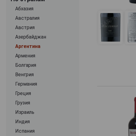
Bodega Vistalba SA
Абхазия
Bodegas y Vinedos Nicolas
Австралия
Callia
Австрия
Caro
Азербайджан
Casa Montes
Аргентина
Casarena
Армения
Catena Zapata
Болгария
Chacabuco
Венгрия
Chacra
Германия
Claroscuro
Греция
Colome
Грузия
Desquiciado
Израиль
Dominio del Plata
Индия
El Esteco
Испания