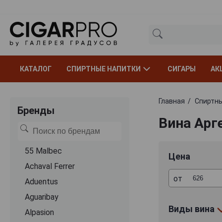
КАТАЛОГ
СПИРТНЫЕ НАПИТКИ
СИГАРЫ
АК
Главная
Спиртны
Бренды
Вина Арг
55 Malbec
Цена
Achaval Ferrer
от
Aduentus
Aguaribay
Виды вина
Alpasion