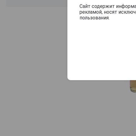
Sophenia
Сайт содержит информац
рекламой, носят исклю
Steakwine
пользования.
Susana Balbo
The Wanderer
Tomero
Torneo
Trapiche
TrumpeTer
Tussock Jumper
Vina Cobos
Weinert
Zaha
Zuccardi