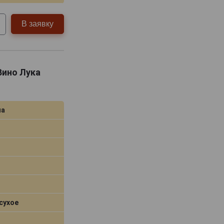
В заявку
 Вино Лука
на
сухое