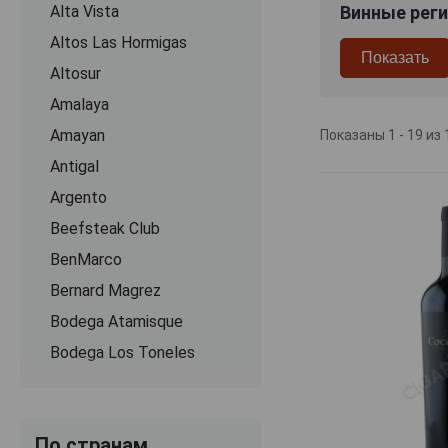
Alta Vista
Винные рег
Altos Las Hormigas
Altosur
Amalaya
Amayan
Показаны 1 - 19 из 
Antigal
Argento
Beefsteak Club
BenMarco
Bernard Magrez
Bodega Atamisque
Bodega Los Toneles
Bodega Mendel
Bodega Poesia
По странам
Bodega San Juan de la Frontera