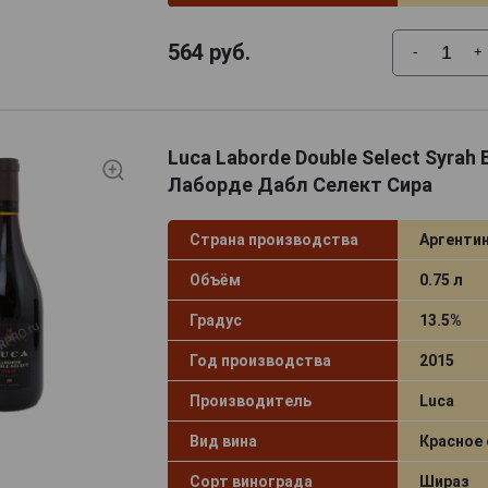
564
руб.
-
+
Luca Laborde Double Select Syrah
Лаборде Дабл Селект Сира
Страна производства
Аргенти
Объём
0.75 л
Градус
13.5%
Год производства
2015
Производитель
Luca
Вид вина
Красное 
Сорт винограда
Шираз