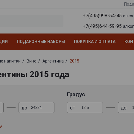
Пода
+7(495)998-54-45
алко
+7(495)644-59-95
алко
ЦИИ
ПОДАРОЧНЫЕ НАБОРЫ
ПОКУПКА И ОПЛАТА
КОН
е напитки
Вино
Аргентина
2015
ентины 2015 года
Градус
до
от
до