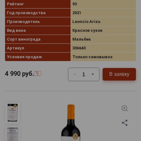
Рейтинг
93
Год производства
2021
Производитель
Leoncio Arizu
Вид вина
Красное сухое
Сорт винограда
Мальбек
Артикул
306640
Условия продаж
Только самовывоз
4 990
руб.
В заявку
-
+