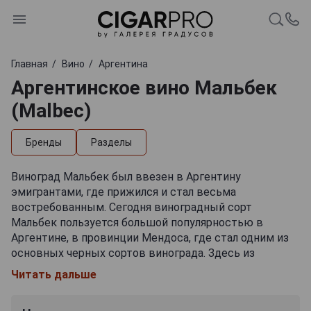
Главная
Вино
Аргентина
Аргентинское вино Мальбек
(Malbec)
Бренды
Разделы
Виноград Мальбек был ввезен в Аргентину
эмигрантами, где прижился и стал весьма
востребованным. Сегодня виноградный сорт
Мальбек пользуется большой популярностью в
Аргентине, в провинции Мендоса, где стал одним из
основных черных сортов винограда. Здесь из
Мальбека производят живые вина, отличающиеся
Читать дальше
бархатистой структурой. Этот напиток отличается
большим содержанием экстрактов и спирта.