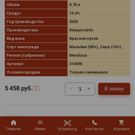
Объём
0.75 л
Градус
14.6%
Год производства
2020
Производитель
Desquiciado
Вид вина
Красное сухое
Сорт винограда
Мальбек (90%), Сира (10%)
Регион (субрегион)
Mendoza
Артикул
313598
Условия продаж
Только самовывоз
5 458
руб.
В заявку
-
+
Штрихкод
Главная
Меню
Контакты
Корзина