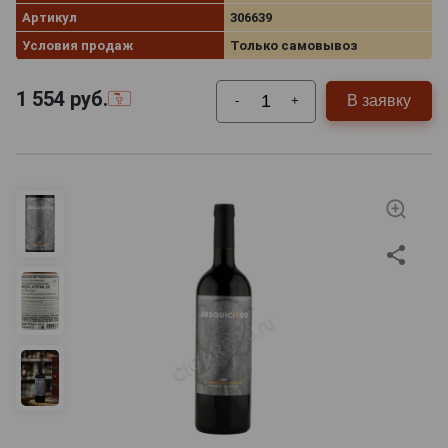
Артикул
306639
Условия продаж
Только самовывоз
1 554
руб.
В заявку
-
+