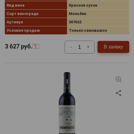
Вид вина
Красное сухое
Сорт винограда
Мальбек
Артикул
307632
Условия продаж
Только самовывоз
3 627
руб.
В заявку
-
+