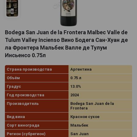
Bodega San Juan de la Frontera Malbec Valle de
Tulum Valley Incienso Вино Бодега Сан-Хуан де
ла Фронтера Мальбек Валле де Тулум
Инсьенсо 0.75л
Страна производства
Аргентина
Объём
0.75 л
Градус
13.0%
Год производства
2024
Производитель
Bodega San Juan de la
Frontera
Вид вина
Красное сухое
Сорт винограда
Мальбек
Регион (субрегион)
San Juan