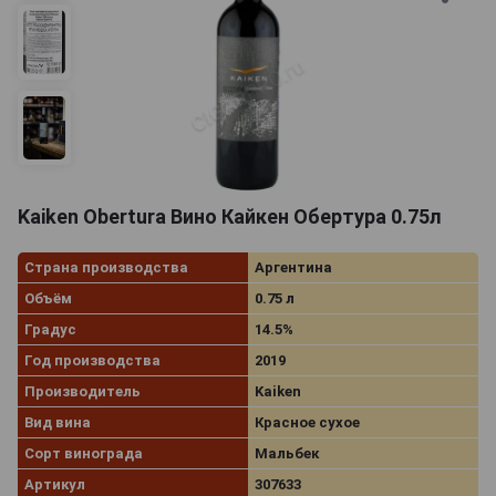
Kaiken Obertura Вино Кайкен Обертура 0.75л
Страна производства
Аргентина
Объём
0.75 л
Градус
14.5%
Год производства
2019
Производитель
Kaiken
Вид вина
Красное сухое
Сорт винограда
Мальбек
Артикул
307633