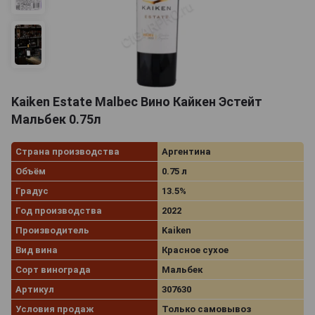
Kaiken Estate Malbec Вино Кайкен Эстейт
Мальбек 0.75л
Страна производства
Аргентина
Объём
0.75 л
Градус
13.5%
Год производства
2022
Производитель
Kaiken
Вид вина
Красное сухое
Сорт винограда
Мальбек
Артикул
307630
Условия продаж
Только самовывоз