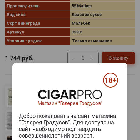
Производитель
55 Malbec
Вид вина
Красное сухое
Сорт винограда
Мальбек
Артикул
72931
Условия продаж
Только самовывоз
1 744
руб.
В заявку
-
+
Магазин "Галерея Градусов"
Добро пожаловать на сайт магазина
“Галерея Градусов”. Для доступа на
сайт необходимо подтвердить
совершеннолетний возраст.