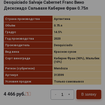
Desquiciado Salvaje Cabernet Franc Вино
Десксиадо Сальвахе Каберне Фран 0.75л
Страна производства
Аргентина
Объём
0.75 л
Градус
14.5%
Год производства
2020
Производитель
Desquiciado
Вид вина
Красное сухое
Сорт винограда
Каберне Фран (90%), Мальбек
(10%)
Регион (субрегион)
Mendoza
Артикул
313599
Условия продаж
Только самовывоз
4 466
руб.
В заявку
-
+