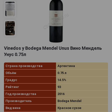
Vinedos y Bodega Mendel Unus Вино Мендель
Унус 0.75л
Страна производства
Аргентина
Объём
0.75 л
Градус
14.5%
Рейтинг
93
Год производства
2016
Производитель
Bodega Mendel
Вид вина
Красное сухое