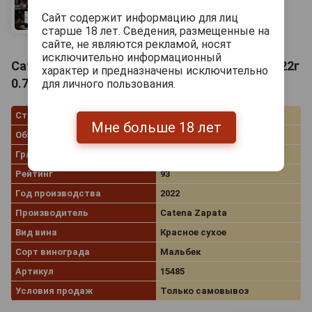
Сайт содержит информацию для лиц
старше 18 лет. Сведения, размещенные на
сайте, не являются рекламой, носят
исключительно информационный
Catena Malbec 2022 Вино Катена Мальбек 2022г
характер и предназначены исключительно
0.75л
для личного пользования.
Страна производства
Аргентина
Мне больше 18 лет
Объём
0.75 л
Градус
13.5%
Рейтинг
93
Год производства
2022
Производитель
Catena Zapata
Вид вина
Красное сухое
Сорт винограда
Мальбек
Артикул
15485
Условия продаж
Только самовывоз