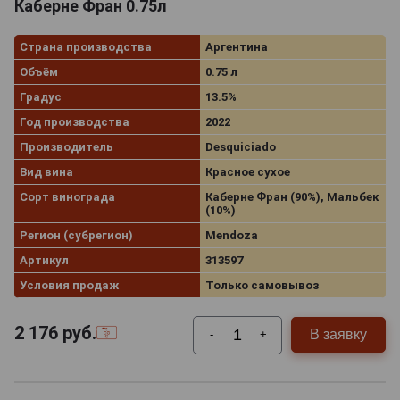
Каберне Фран 0.75л
Страна производства
Аргентина
Объём
0.75 л
Градус
13.5%
Год производства
2022
Производитель
Desquiciado
Вид вина
Красное сухое
Сорт винограда
Каберне Фран (90%), Мальбек
(10%)
Регион (субрегион)
Mendoza
Артикул
313597
Условия продаж
Только самовывоз
2 176
руб.
В заявку
-
+