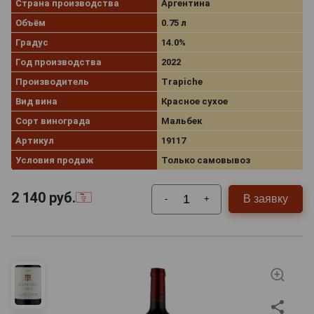
Страна производства
Аргентина
Объём
0.75 л
Градус
14.0%
Год производства
2022
Производитель
Trapiche
Вид вина
Красное сухое
Сорт винограда
Мальбек
Артикул
19117
Условия продаж
Только самовывоз
2 140
руб.
В заявку
-
+