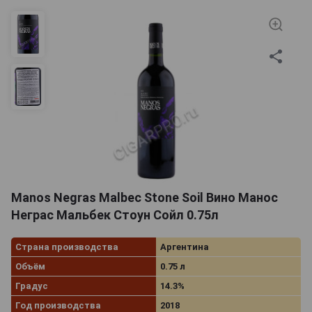
Manos Negras Malbec Stone Soil Вино Манос
Неграс Мальбек Стоун Сойл 0.75л
Страна производства
Аргентина
Объём
0.75 л
Градус
14.3%
Год производства
2018