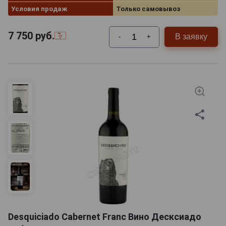
Условия продаж
Только самовывоз
7 750
руб.
В заявку
-
+
Desquiciado Cabernet Franc Вино Десксиадо