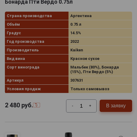
Бонарда Пти Вердо 0.75л
Страна производства
Аргентина
Объём
0.75 л
Градус
14.5%
Год производства
2022
Производитель
Kaiken
Вид вина
Красное сухое
Сорт винограда
Мальбек (80%), Бонарда
(15%), Пти Вердо (5%)
Артикул
307631
Условия продаж
Только самовывоз
2 480
руб.
В заявку
-
+