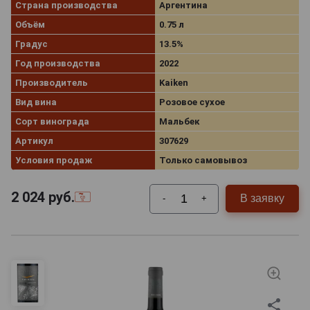
Страна производства
Аргентина
Объём
0.75 л
Градус
13.5%
Год производства
2022
Производитель
Kaiken
Вид вина
Розовое сухое
Сорт винограда
Мальбек
Артикул
307629
Условия продаж
Только самовывоз
2 024
руб.
В заявку
-
+