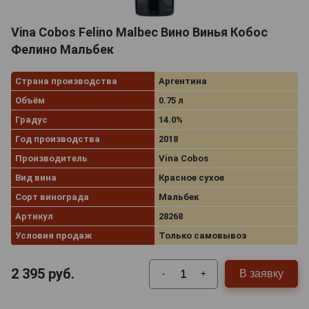
Vina Cobos Felino Malbec Вино Винья Кобос
Фелино Мальбек
Страна производства
Аргентина
Объём
0.75 л
Градус
14.0%
Год производства
2018
Производитель
Vina Cobos
Вид вина
Красное сухое
Сорт винограда
Мальбек
Артикул
28268
Условия продаж
Только самовывоз
2 395
руб.
В заявку
-
+