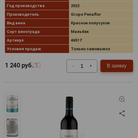
Год производства
2022
Производитель
Grupo Penaflor
Вид вина
Красное полусухое
Сорт винограда
Мальбек
Артикул
46517
Условия продаж
Только самовывоз
1 240
руб.
В заявку
-
+