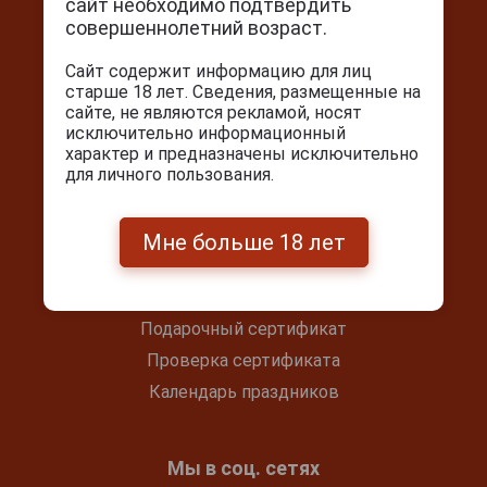
сайт необходимо подтвердить
г. Москва, Серпуховский вал, д. 5
совершеннолетний возраст.
Ежедневно с 10:00 до 22:00
Сайт содержит информацию для лиц
+7(495) 644-59-95
старше 18 лет. Сведения, размещенные на
сайте, не являются рекламой, носят
info@cigarpro.ru
исключительно информационный
характер и предназначены исключительно
для личного пользования.
Покупателям
Контакты
Мне больше 18 лет
Покупка и оплата
Блог
Подарочный сертификат
Проверка сертификата
Календарь праздников
Мы в соц. сетях