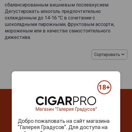
сбалансированным вишневым послевкусием.
Дегустировать алкоголь предпочтительно
охлажденным до 14-16 °C в сочетании с
шоколадными пирожными, фруктовым ассорти,
мороженым или в качестве самостоятельного
дижестива.
Сортировать
Магазин "Галерея Градусов"
Добро пожаловать на сайт магазина
Контакты
“Галерея Градусов”. Для доступа на