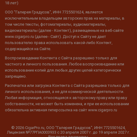
18 лет)
ООО "Галерея Градусов", ИНН 7725501624, является
исключительным владельцем авторских прав на материалы, в
том числе тексты, фотоматериалы, аудиоматериалы,
видеоматериалы (далее - Контент), размещенные на веб-сайте
www.cigarpro.ru (далее - Сайт). Доступ к Сайту не дает
пользователю права использовать какой-либо Контент,
содержащийся на Сайте.
Воспроизведение Контента с Сайта разрешено только для
частного и личного пользования. Любое воспроизведение или
использование копий для любых других целей категорически
запрещено.
Распечатка или загрузка Контента с Сайта разрешена только для
личного использования, а не для коммерческой деятельности.
Любая информация, относящаяся к авторскому праву или праву
собственности, не может быть изменена, и при ее использовании
обязательна активная гиперссылка на сайт www.cigarpro.ru
© 2026 CigarPro.ru, ООО "Галерея Градусов", ИНН 7725501624,
Лицензия №77РПА0003933 c 20 апреля 2007 г. до 19 апреля 2027 г.
Все права защищены.