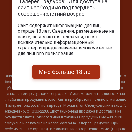
“Галерея Градусов”. Для доступа на
Мы в соц. сетях
сайт необходимо подтвердить
совершеннолетний возраст.
Сайт содержит информацию для лиц
старше 18 лет. Сведения, размещенные на
сайте, не являются рекламой, носят
исключительно информационный
характер и предназначены исключительно
МИНЗДРАВ ПРЕДУПРЕЖДАЕТ: ЧРЕЗМЕРНОЕ
для личного пользования.
УПОТРЕБЛЕНИЕ АЛКОГОЛЯ ВРЕДИТ ВАШЕМУ
ЗДОРОВЬЮ. КУРЕНИЕ ВРЕДИТ ВАШЕМУ
ЗДОРОВЬЮ.
Мне больше 18 лет
Внимание! Гарантировать наличие товара в магазине невозможно
без его бронирования. Информация, данная на сайте, не считается
публичной офертой. Наши специалисты проконсультируют Вас о
ценах на товар и условиях продаж. Уведомляем, что алкогольная
и табачная продукция может быть приобретена только в магазине
"Галерея Градусов" по адресу г. Москва, ул. Серпуховский вал, д. 5
ежедневно, с 10:00-22:00 Дистанционная продажа и доставка не
осуществляется. Алкогольная и табачная продукция может быть
получена и оплачена на кассе магазина Галерея Градусов. При
себе иметь паспорт подтверждающий совершеннолетие. (Старше