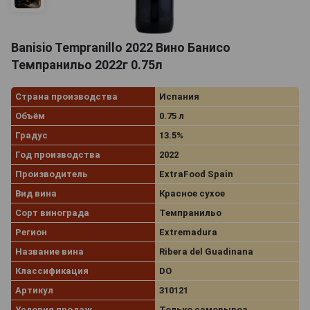
Banisio Tempranillo 2022 Вино Банисо
Темпранильо 2022г 0.75л
Страна производства
Испания
Объём
0.75 л
Градус
13.5%
Год производства
2022
Производитель
ExtraFood Spain
Вид вина
Красное сухое
Сорт винограда
Темпранильо
Регион
Extremadura
Название вина
Ribera del Guadinana
Классификация
DO
Артикул
310121
Условия продаж
Только самовывоз