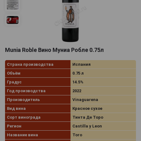
Munia Roble Вино Муниа Робле 0.75л
Страна производства
Испания
Объём
0.75 л
Градус
14.5%
Год производства
2022
Производитель
Vinaguarena
Вид вина
Красное сухое
Сорт винограда
Тинта Де Торо
Регион
Castilla y Leon
Название вина
Toro