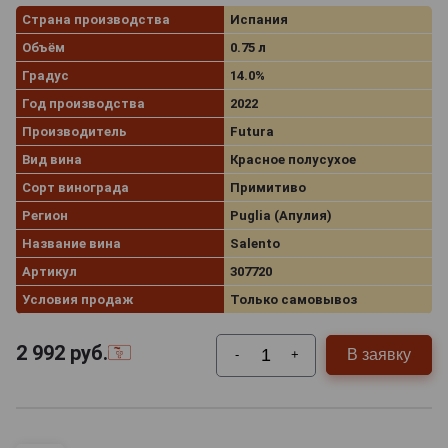
Страна производства
Испания
Объём
0.75 л
Градус
14.0%
Год производства
2022
Производитель
Futura
Вид вина
Красное полусухое
Сорт винограда
Примитиво
Регион
Puglia (Апулия)
Название вина
Salento
Артикул
307720
Условия продаж
Только самовывоз
2 992
руб.
В заявку
-
+