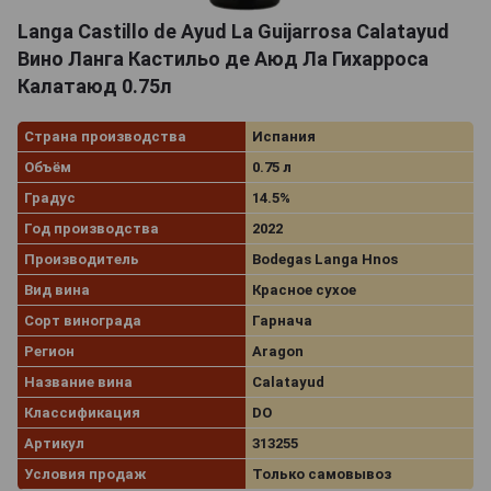
Langa Castillo de Ayud La Guijarrosa Calatayud
Вино Ланга Кастильо де Аюд Ла Гихарроса
Калатаюд 0.75л
Страна производства
Испания
Объём
0.75 л
Градус
14.5%
Год производства
2022
Производитель
Bodegas Langa Hnos
Вид вина
Красное сухое
Сорт винограда
Гарнача
Регион
Aragon
Название вина
Calatayud
Классификация
DO
Артикул
313255
Условия продаж
Только самовывоз