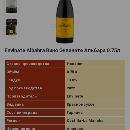
Envinate Albahra Вино Энвинате Альбара 0.75л
Страна производства
Испания
Объём
0.75 л
Градус
13.0%
Год производства
2022
Производитель
Envinate
Вид вина
Красное сухое
Сорт винограда
Гарнача
Регион
Castilla-La Mancha
Название вина
Almansa