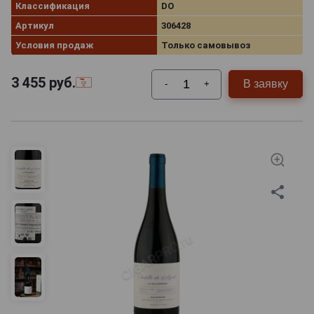
Классификация
DO
Артикул
306428
Условия продаж
Только самовывоз
3 455
руб.
В заявку
-
+