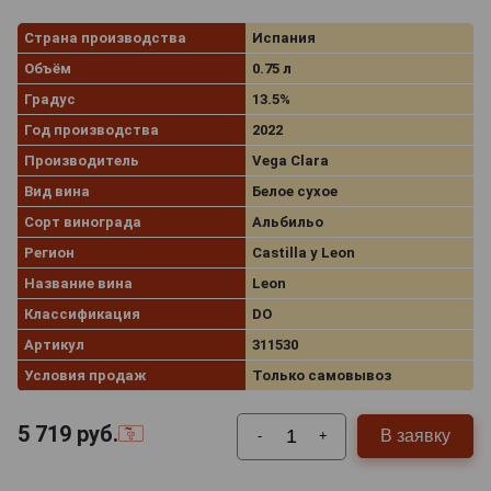
Страна производства
Испания
Объём
0.75 л
Градус
13.5%
Год производства
2022
Производитель
Vega Clara
Вид вина
Белое сухое
Сорт винограда
Альбильо
Регион
Castilla y Leon
Название вина
Leon
Классификация
DO
Артикул
311530
Условия продаж
Только самовывоз
5 719
руб.
В заявку
-
+