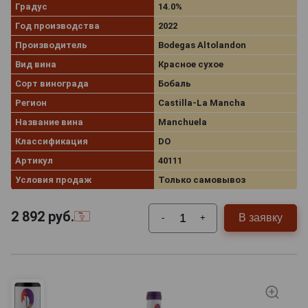
Градус
14.0%
Год производства
2022
Производитель
Bodegas Altolandon
Вид вина
Красное сухое
Сорт винограда
Бобаль
Регион
Castilla-La Mancha
Название вина
Manchuela
Классификация
DO
Артикул
40111
Условия продаж
Только самовывоз
2 892
руб.
В заявку
-
+