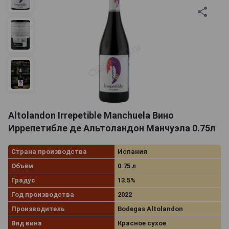
Altolandon Irrepetible Manchuela Вино
Иррепетибле де Альтоландон Манчуэла 0.75л
Страна производства
Испания
Объём
0.75 л
Градус
13.5%
Год производства
2022
Производитель
Bodegas Altolandon
Вид вина
Красное сухое