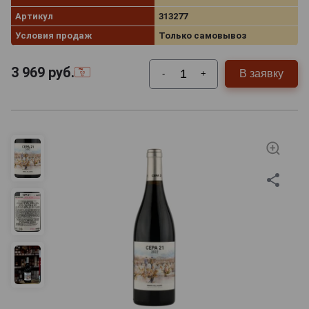
Артикул
313277
Условия продаж
Только самовывоз
3 969
руб.
В заявку
-
+