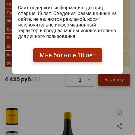
Год производства
2022
Сайт содержит информацию для лиц
Производитель
Ossian
старше 18 лет. Сведения, размещенные на
сайте, не являются рекламой, носят
Вид вина
Белое сухое
исключительно информационный
Сорт винограда
Вердехо
характер и предназначены исключительно
для личного пользования.
Регион
Castilla y Leon
Классификация
Vino de la Tierra
Мне больше 18 лет
Артикул
312587
Условия продаж
Только самовывоз
4 455
руб.
В заявку
-
+