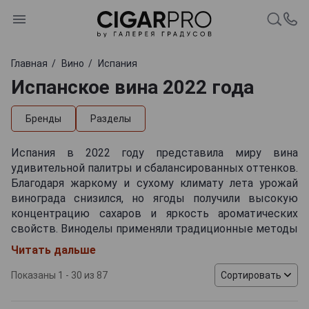
Главная
Вино
Испания
Испанское вина 2022 года
Бренды
Разделы
Испания в 2022 году представила миру вина
удивительной палитры и сбалансированных оттенков.
Благодаря жаркому и сухому климату лета урожай
винограда снизился, но ягоды получили высокую
концентрацию сахаров и яркость ароматических
свойств. Виноделы применяли традиционные методы
винификации, включая длительную мацерацию,
Читать дальше
выдержку в дубовых бочках и естественную
ферментацию. Основу белых вин составляли сорта
Показаны 1 - 30 из 87
Сортировать
Альбариньо и Вердехо, дающие свежие напитки с
нотами цитрусовых фруктов, трав и лёгкой