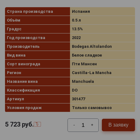
Страна производства
Испания
Объём
0.5 л
Градус
13.5%
Год производства
2022
Производитель
Bodegas Altolandon
Вид вина
Белое сладкое
Сорт винограда
Пти Мансен
Регион
Castilla-La Mancha
Название вина
Manchuela
Классификация
DO
Артикул
301477
Условия продаж
Только самовывоз
5 723
руб.
В заявку
-
+