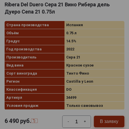
Ribera Del Duero Cepa 21 Вино Рибера дель
Дуеро Сепа 21 0.75л
Страна производства
Испания
Объём
0.75 л
Градус
14.5%
Год производства
2022
Производитель
Cepa 21
Вид вина
Красное сухое
Сорт винограда
Тинто Фино
Регион
Castilla y Leon
Классификация
DO
Артикул
34499
Условия продаж
Только самовывоз
6 490
руб.
В заявку
-
+