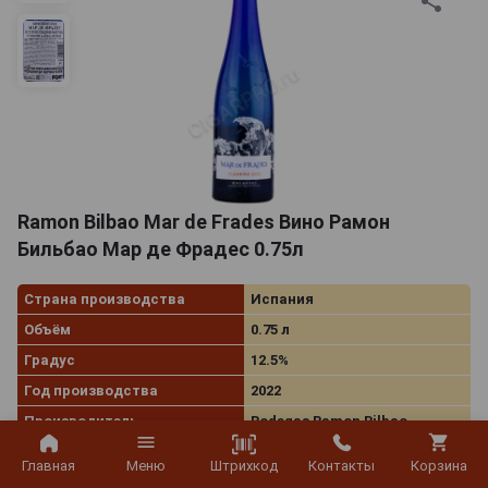
Ramon Bilbao Mar de Frades Вино Рамон
Бильбао Мар де Фрадес 0.75л
Страна производства
Испания
Объём
0.75 л
Градус
12.5%
Год производства
2022
Производитель
Bodegas Ramon Bilbao
Вид вина
Белое сухое
Штрихкод
Главная
Меню
Контакты
Корзина
Сорт винограда
Альбариньо