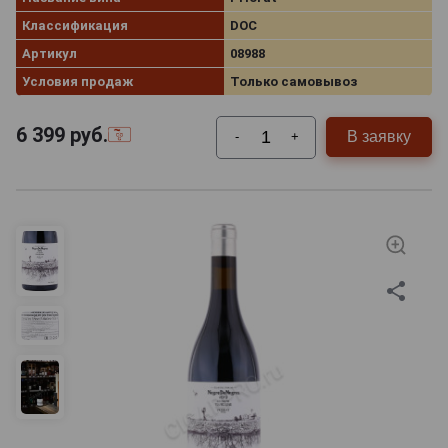
Классификация
DOC
Артикул
08988
Условия продаж
Только самовывоз
6 399
руб.
В заявку
-
+