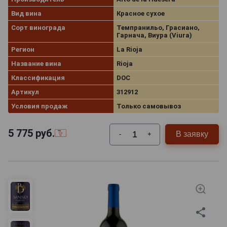
Вид вина
Красное сухое
Сорт винограда
Темпранильо, Грасиано,
Гарнача, Виура (Viura)
Регион
La Rioja
Название вина
Rioja
Классификация
DOC
Артикул
312912
Условия продаж
Только самовывоз
5 775
руб.
В заявку
-
+