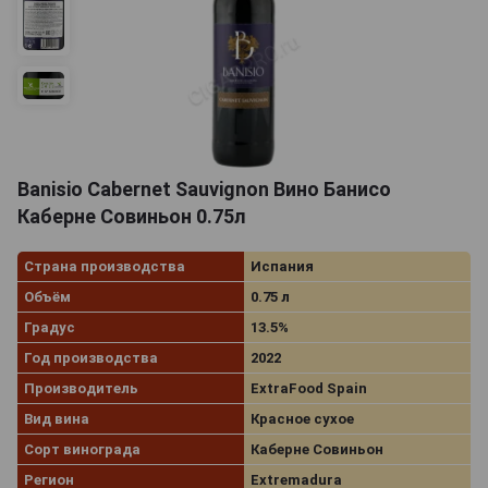
Banisio Cabernet Sauvignon Вино Банисо
Каберне Совиньон 0.75л
Страна производства
Испания
Объём
0.75 л
Градус
13.5%
Год производства
2022
Производитель
ExtraFood Spain
Вид вина
Красное сухое
Сорт винограда
Каберне Совиньон
Регион
Extremadura