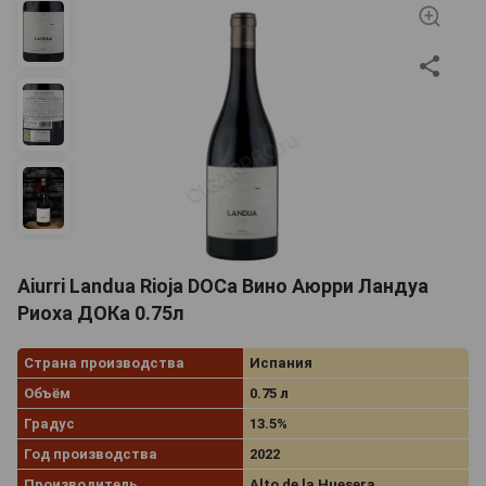
Aiurri Landua Rioja DOCa Вино Аюрри Ландуа
Риоха ДОКа 0.75л
Страна производства
Испания
Объём
0.75 л
Градус
13.5%
Год производства
2022
Производитель
Alto de la Huesera