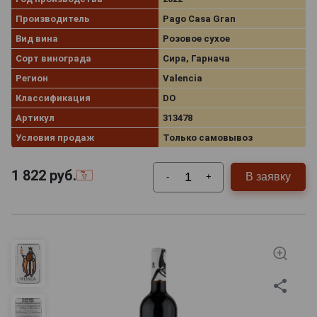
Производитель
Pago Casa Gran
Вид вина
Розовое сухое
Сорт винограда
Сира, Гарнача
Регион
Valencia
Классификация
DO
Артикул
313478
Условия продаж
Только самовывоз
1 822
руб.
В заявку
-
+