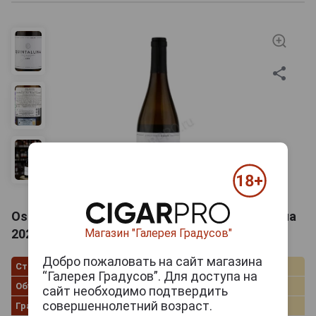
Ossian Quintaluna 2022 Вино Оссиан Кинталуна
2022г 0.75л
Магазин "Галерея Градусов"
Добро пожаловать на сайт магазина
Страна производства
Испания
“Галерея Градусов”. Для доступа на
Объём
0.75 л
сайт необходимо подтвердить
совершеннолетний возраст.
Градус
13.0%