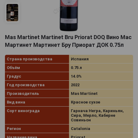
Mas Martinet Martinet Bru Priorat DOQ Вино Мас
Мартинет Мартинет Бру Приорат ДОК 0.75л
Страна производства
Испания
Объём
0.75 л
Градус
14.0%
Год производства
2022
Производитель
Mas Martinet
Вид вина
Красное сухое
Сорт винограда
Гарнача Негра, Кариньян,
Сира, Мерло, Каберне
Совиньон
Регион
Catalonia
Название вина
Priorat