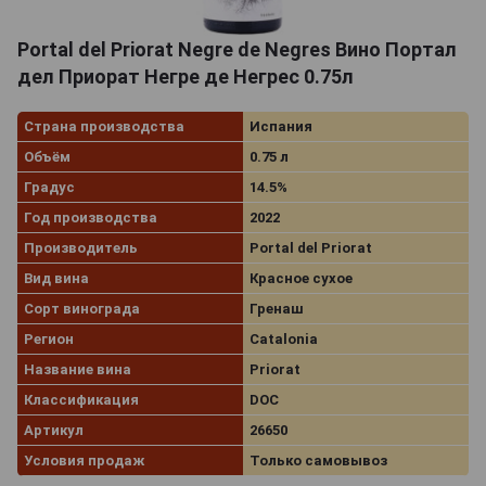
Portal del Priorat Negre de Negres Вино Портал
дел Приорат Негре де Негрес 0.75л
Страна производства
Испания
Объём
0.75 л
Градус
14.5%
Год производства
2022
Производитель
Portal del Priorat
Вид вина
Красное сухое
Сорт винограда
Гренаш
Регион
Catalonia
Название вина
Priorat
Классификация
DOC
Артикул
26650
Условия продаж
Только самовывоз