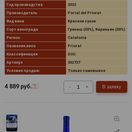
Год производства
2022
Производитель
Portal del Priorat
Вид вина
Красное сухое
Сорт винограда
Гренаш (50%), Кариньян (50%)
Регион
Catalonia
Название вина
Priorat
Классификация
DOC
Артикул
302737
Условия продаж
Только самовывоз
4 889
руб.
В заявку
-
+