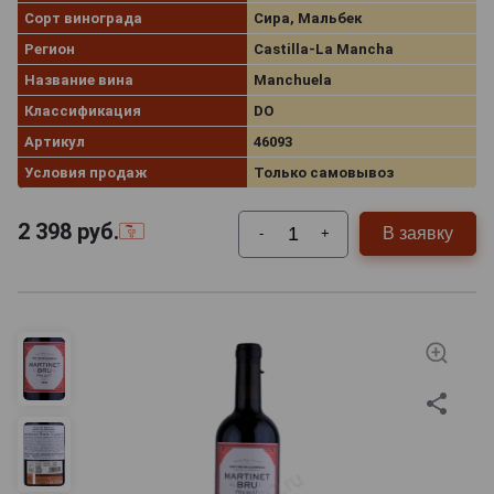
Сорт винограда
Сира, Мальбек
Регион
Castilla-La Mancha
Название вина
Manchuela
Классификация
DO
Артикул
46093
Условия продаж
Только самовывоз
2 398
руб.
В заявку
-
+