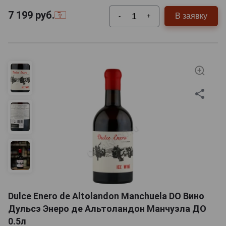
7 199
руб.
В заявку
-
+
Dulce Enero de Altolandon Manchuela DO Вино
Дульсэ Энеро де Альтоландон Манчуэла ДО
0.5л