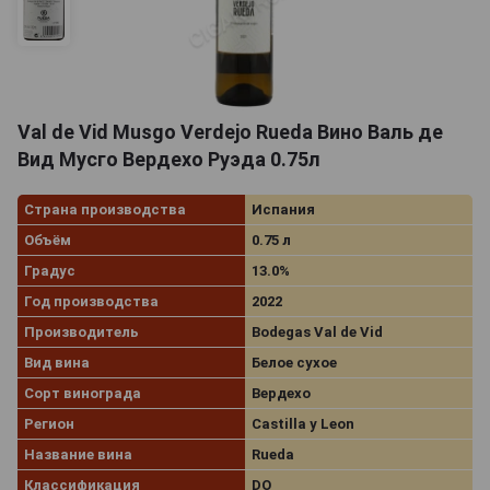
Val de Vid Musgo Verdejo Rueda Вино Валь де
Вид Мусго Вердехо Руэда 0.75л
Страна производства
Испания
Объём
0.75 л
Градус
13.0%
Год производства
2022
Производитель
Bodegas Val de Vid
Вид вина
Белое сухое
Сорт винограда
Вердехо
Регион
Castilla y Leon
Название вина
Rueda
Классификация
DO