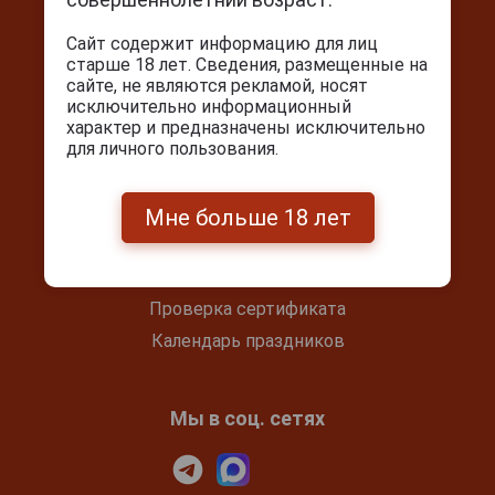
+7(495) 644-59-95
Сайт содержит информацию для лиц
info@cigarpro.ru
старше 18 лет. Сведения, размещенные на
сайте, не являются рекламой, носят
исключительно информационный
характер и предназначены исключительно
Покупателям
для личного пользования.
Контакты
Покупка и оплата
Мне больше 18 лет
Блог
Подарочный сертификат
Проверка сертификата
Календарь праздников
Мы в соц. сетях