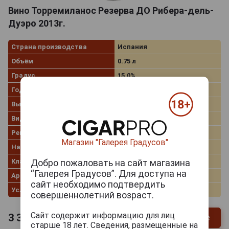
Вино Торремиланос Резерва ДО Рибера-дель-
Дуэро 2013г.
Страна производства
Испания
Объём
0.75 л
Градус
15.0%
Год производства
2013
Выдержка
Reserva
Вид вина
Красное сухое
Регион
Castilla y Leon
Магазин "Галерея Градусов"
Название вина
Ribera del Duero
Классификация
DO
Добро пожаловать на сайт магазина
“Галерея Градусов”. Для доступа на
Артикул
15758
сайт необходимо подтвердить
Условия продаж
Только самовывоз
совершеннолетний возраст.
Сайт содержит информацию для лиц
3 358
руб.
Уточнить цену и наличие
старше 18 лет. Сведения, размещенные на