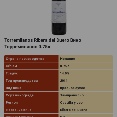
Torremilanos Ribera del Duero Вино
Торремиланос 0.75л
Страна производства
Испания
Объём
0.75 л
Градус
14.0%
Год производства
2014
Вид вина
Красное сухое
Сорт винограда
Темпранильо
Регион
Castilla y Leon
Название вина
Ribera del Duero