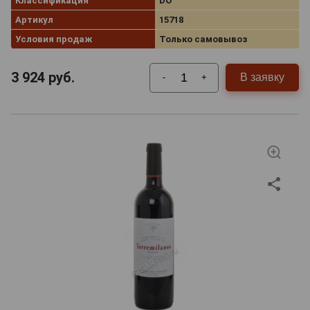
Классификация
DO
Артикул
15718
Условия продаж
Только самовывоз
3 924
руб.
В заявку
-
+