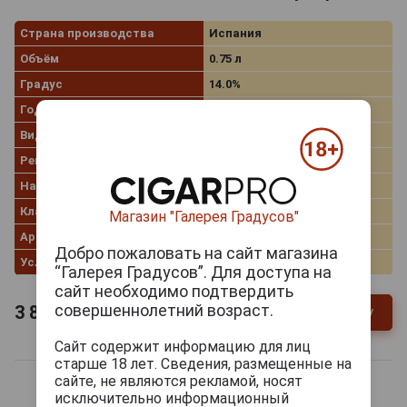
Страна производства
Испания
Объём
0.75 л
Градус
14.0%
Год производства
2012
Вид вина
Красное сухое
Регион
Castilla y Leon
Название вина
Ribera del Duero
Классификация
DO
Магазин "Галерея Градусов"
Артикул
27212
Добро пожаловать на сайт магазина
Условия продаж
Только самовывоз
“Галерея Градусов”. Для доступа на
сайт необходимо подтвердить
совершеннолетний возраст.
3 861
руб.
В заявку
-
+
Сайт содержит информацию для лиц
старше 18 лет. Сведения, размещенные на
сайте, не являются рекламой, носят
исключительно информационный