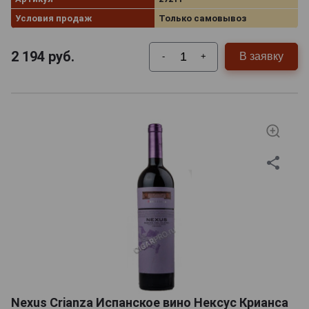
Условия продаж
Только самовывоз
2 194
руб.
В заявку
-
+
Nexus Crianza Испанское вино Нексус Крианса