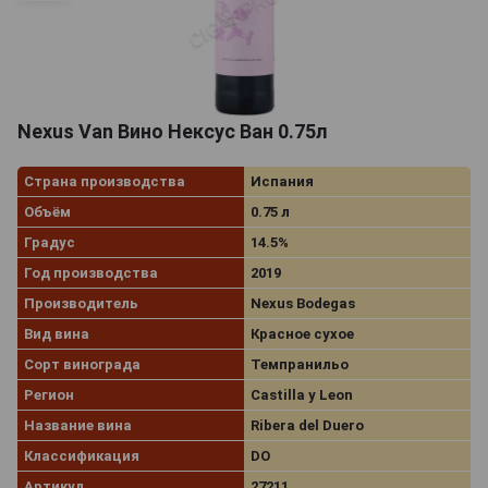
Nexus Van Вино Нексус Ван 0.75л
Страна производства
Испания
Объём
0.75 л
Градус
14.5%
Год производства
2019
Производитель
Nexus Bodegas
Вид вина
Красное сухое
Сорт винограда
Темпранильо
Регион
Castilla y Leon
Название вина
Ribera del Duero
Классификация
DO
Артикул
27211