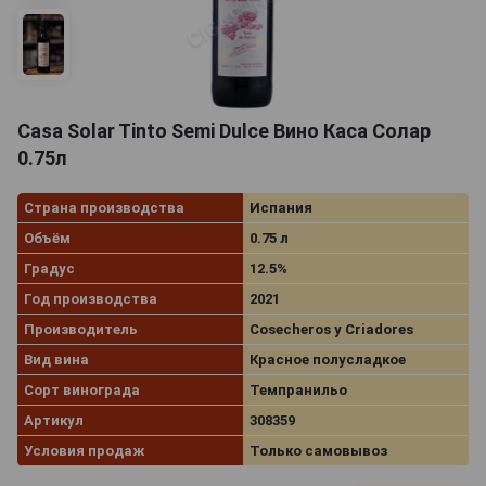
Casa Solar Tinto Semi Dulce Вино Каса Солар
0.75л
Страна производства
Испания
Объём
0.75 л
Градус
12.5%
Год производства
2021
Производитель
Cosecheros y Criadores
Вид вина
Красное полусладкое
Сорт винограда
Темпранильо
Артикул
308359
Условия продаж
Только самовывоз