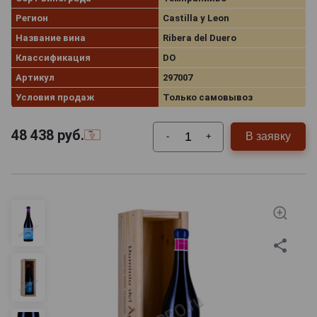
Регион
Castilla y Leon
Название вина
Ribera del Duero
Классификация
DO
Артикул
297007
Условия продаж
Только самовывоз
48 438
руб.
В заявку
-
+