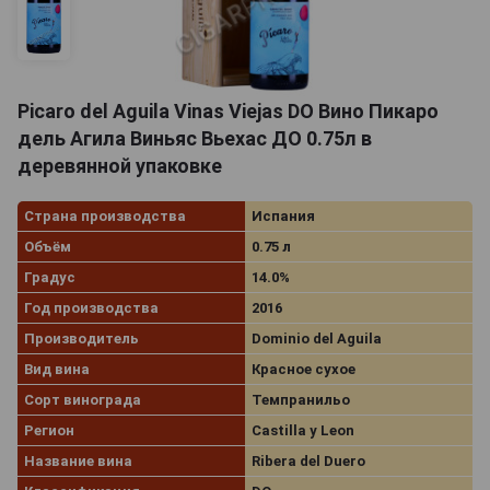
Picaro del Aguila Vinas Viejas DO Вино Пикаро
дель Агила Виньяс Вьехас ДО 0.75л в
деревянной упаковке
Страна производства
Испания
Объём
0.75 л
Градус
14.0%
Год производства
2016
Производитель
Dominio del Aguila
Вид вина
Красное сухое
Сорт винограда
Темпранильо
Регион
Castilla y Leon
Название вина
Ribera del Duero