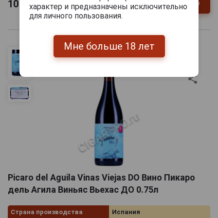
10 836
руб.
В заявку
-
+
характер и предназначены исключительно
для личного пользования.
Мне больше 18 лет
Picaro del Aguila Vinas Viejas DO Вино Пикаро
дель Агила Виньяс Вьехас ДО 0.75л
Страна производства
Испания