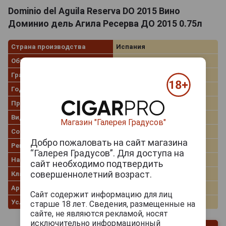
Dominio del Aguila Reserva DO 2015 Вино
Доминио дель Агила Ресерва ДО 2015 0.75л
Страна производства
Испания
Объём
0.75 л
Градус
14.0%
Год производства
2015
Производитель
Dominio del Aguila
Вид вина
Красное сухое
Магазин "Галерея Градусов"
Сорт винограда
Темпранильо
Добро пожаловать на сайт магазина
Регион
Castilla y Leon
“Галерея Градусов”. Для доступа на
Название вина
Ribera del Duero
сайт необходимо подтвердить
совершеннолетний возраст.
Классификация
DO
Артикул
297018
Сайт содержит информацию для лиц
Условия продаж
Только самовывоз
старше 18 лет. Сведения, размещенные на
сайте, не являются рекламой, носят
исключительно информационный