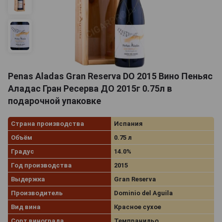
Penas Aladas Gran Reserva DO 2015 Вино Пеньяс
Аладас Гран Ресерва ДО 2015г 0.75л в
подарочной упаковке
Страна производства
Испания
Объём
0.75 л
Градус
14.0%
Год производства
2015
Выдержка
Gran Reserva
Производитель
Dominio del Aguila
Вид вина
Красное сухое
Сорт винограда
Темпранильо