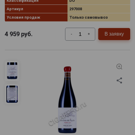
Классификация
DO
Артикул
297008
Условия продаж
Только самовывоз
4 959
руб.
В заявку
-
+