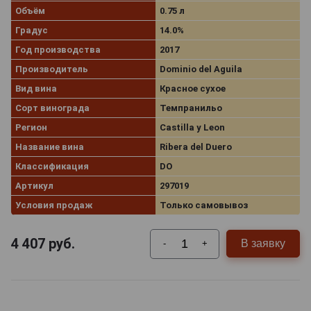
Объём
0.75 л
Градус
14.0%
Год производства
2017
Производитель
Dominio del Aguila
Вид вина
Красное сухое
Сорт винограда
Темпранильо
Регион
Castilla y Leon
Название вина
Ribera del Duero
Классификация
DO
Артикул
297019
Условия продаж
Только самовывоз
4 407
руб.
В заявку
-
+