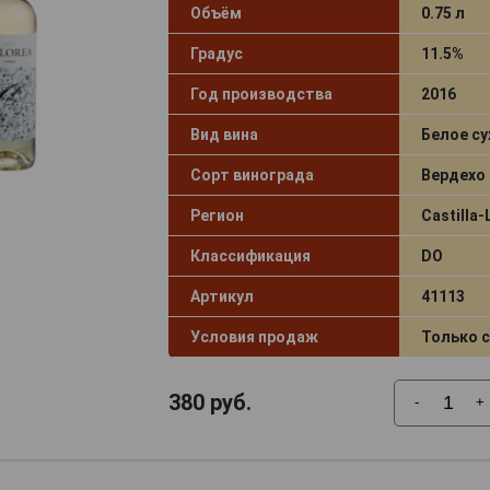
Объём
0.75 л
Градус
11.5%
Год производства
2016
Вид вина
Белое су
Сорт винограда
Вердехо
Регион
Castilla
Классификация
DO
Артикул
41113
Условия продаж
Только 
380
руб.
-
+