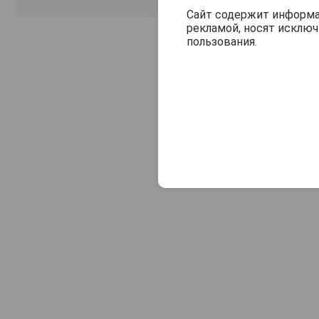
Bodegas La Purisima
Сайт содержит информац
рекламой, носят исклю
Bodegas Langa
пользования.
Bodegas Launa
Bodegas Lo Nuevo
Bodegas Mas Alta
Bodegas Murviedro
Bodegas Nexus & Frontaura
Bodegas Ochoa
Bodegas Patroccinio
Bodegas Pedro Masana
Bodegas Penalba Lopez
Bodegas Protos
Bodegas R. Lopez de Heredia Vina Tondonia
Bodegas Rectoral de Amandi