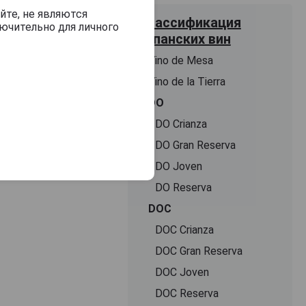
йте, не являются
Классификация
ючительно для личного
испанских вин
Vino de Mesa
Vino de la Tierra
DO
DO Crianza
DO Gran Reserva
DO Joven
DO Reserva
DOC
DOC Crianza
DOC Gran Reserva
DOC Joven
DOC Reserva