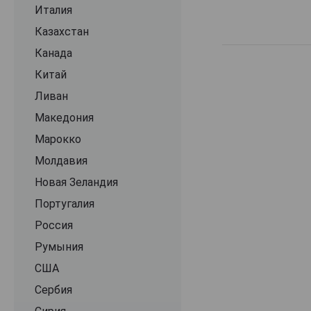
Bela
Италия
Berger
Казахстан
Bernard Magrez
Канада
Beronia
Китай
Bienvenido Munoz
Ливан
Bodega Cuatro Rayas
Македония
Bodega Estada
Марокко
Bodega Exporto
Молдавия
Bodega Vinessens
Новая Зеландия
Bodegas Altolandon
Португалия
Bodegas Arloren
Россия
Bodegas Atalaya
Румыния
Bodegas Ateca
США
Bodegas Bhilar
Сербия