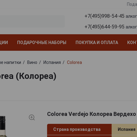
Пода
+7(495)998-54-45
алко
+7(495)644-59-95
алко
ЦИИ
ПОДАРОЧНЫЕ НАБОРЫ
ПОКУПКА И ОПЛАТА
КОН
е напитки
Вино
Испания
Colorea
rea (Колореа)
Colorea Verdejo Колореа Вердехо
Страна производства
Испания