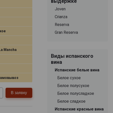
выдержке
Joven
Crianza
Reserva
хое
Gran Reserva
-La Mancha
Виды испанского
вина
Испанские белые вина
Белое сухое
самовывоз
Белое полусухое
В заявку
Белое полусладкое
Белое сладкое
Испанские красные вина