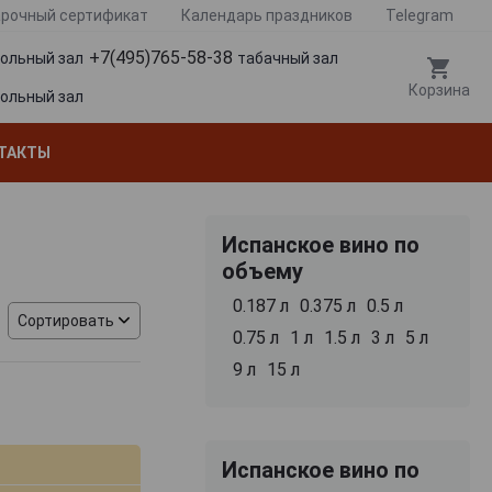
рочный сертификат
Календарь праздников
Telegram
+7(495)765-58-38
гольный зал
табачный зал
Корзина
гольный зал
ТАКТЫ
Испанское вино по
объему
0.187 л
0.375 л
0.5 л
Сортировать
0.75 л
1 л
1.5 л
3 л
5 л
9 л
15 л
Испанское вино по