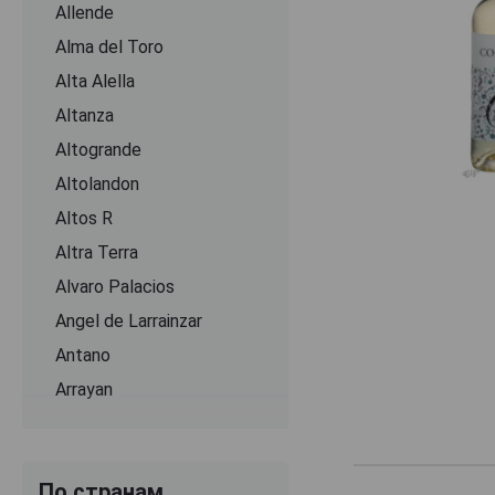
Allende
Alma del Toro
Alta Alella
Altanza
Altogrande
Altolandon
Altos R
Altra Terra
Alvaro Palacios
Angel de Larrainzar
Antano
Arrayan
Artevino
Artuke
По странам
Arzuaga