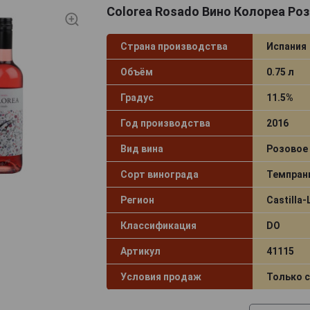
Colorea Rosado Вино Колореа Ро
Страна производства
Испания
Объём
0.75 л
Градус
11.5%
Год производства
2016
Вид вина
Розовое 
Сорт винограда
Темпран
Регион
Castilla
Классификация
DO
Артикул
41115
Условия продаж
Только 