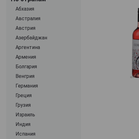
Arzuaga Navarro
Абхазия
Asorei
Австралия
Atlantis
Австрия
Attis Bodegas y Vinedos
Азербайджан
Aula
Аргентина
Balbas
Армения
Baltasar
Болгария
Bancal Del Bosc
Венгрия
Banisio
Германия
Barbazul
Греция
Barcelona
Грузия
Bardos
Израиль
Baron Ladron de Guevara
Индия
Baron de Ley
Испания