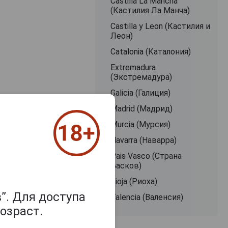
Castilla La Mancha
(Кастилия Ла Манча)
Castilla y Leon (Кастилия и
Леон)
Catalonia (Каталония)
Extremadura
(Экстремадура)
Galicia (Галиция)
Madrid (Мадрид)
Murcia (Мурсия)
Navarra (Наварра)
Pais Vasco (Страна
Басков)
Rioja (Риоха)
”. Для доступа
Valencia (Валенсия)
озраст.