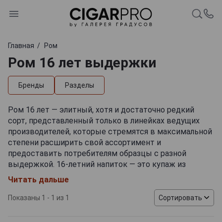
Главная
Ром
Ром 16 лет выдержки
Бренды
Разделы
Ром 16 лет — элитный, хотя и достаточно редкий
сорт, представленный только в линейках ведущих
производителей, которые стремятся в максимальной
степени расширить свой ассортимент и
предоставить потребителям образцы с разной
выдержкой. 16-летний напиток — это купаж из
тщательно отобранных спиртов, полученных
Читать дальше
классическим способом и выдержанных в дубовых
бочках при специальном температурном режиме.
Показаны 1 - 1 из 1
Сортировать
Причем для придания блендам неповторимых
вкусоароматических нюансов нередко используются