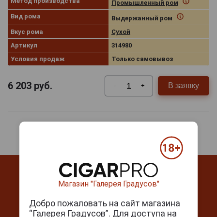
Метод производства
Промышленный ром
Вид рома
Выдержанный ром
Вкус рома
Сухой
Артикул
314980
Условия продаж
Только самовывоз
6 203
руб.
В заявку
-
+
Магазин "Галерея Градусов"
Добро пожаловать на сайт магазина
“Галерея Градусов”. Для доступа на
Контакты