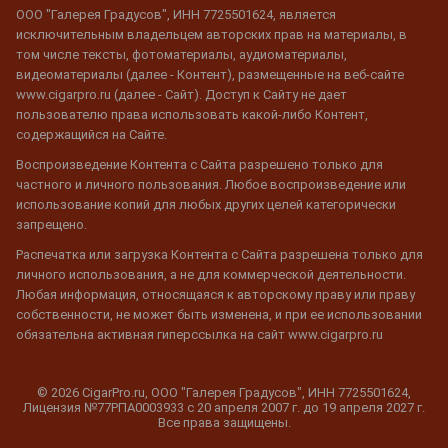
ООО "Галерея Градусов", ИНН 7725501624, является
исключительным владельцем авторских прав на материалы, в
том числе тексты, фотоматериалы, аудиоматериалы,
видеоматериалы (далее - Контент), размещенные на веб-сайте
www.cigarpro.ru (далее - Сайт). Доступ к Сайту не дает
пользователю права использовать какой-либо Контент,
содержащийся на Сайте.
Воспроизведение Контента с Сайта разрешено только для
частного и личного пользования. Любое воспроизведение или
использование копий для любых других целей категорически
запрещено.
Распечатка или загрузка Контента с Сайта разрешена только для
личного использования, а не для коммерческой деятельности.
Любая информация, относящаяся к авторскому праву или праву
собственности, не может быть изменена, и при ее использовании
обязательна активная гиперссылка на сайт www.cigarpro.ru
© 2026 CigarPro.ru, ООО "Галерея Градусов", ИНН 7725501624,
Лицензия №77РПА0003933 c 20 апреля 2007 г. до 19 апреля 2027 г.
Все права защищены.