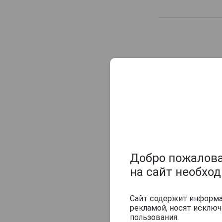
Caliche
Camikara
Caney
Canoubier
Capitan Bucanero
Capitan Huk
Captain Morgan
Caracas
Carta Vieja
Cartavio
Carus Unum
Добро пожаловат
Castillo
на сайт необхо
Cayo Grande Club
Сайт содержит информац
Chairmans
рекламой, носят исклю
Cihuatan
пользования.