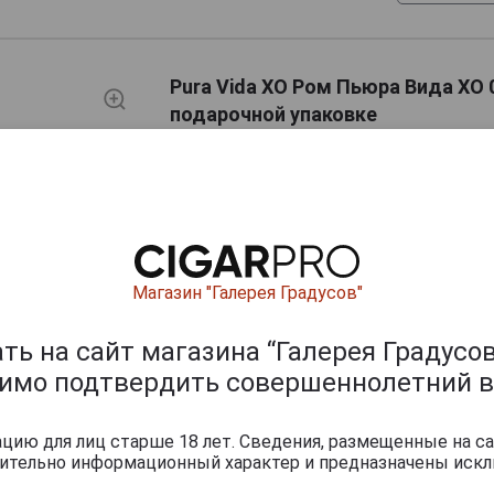
Pura Vida XO Ром Пьюра Вида ХО 0
подарочной упаковке
Страна производства
Франция
Объём
0.7 л
Градус
40.0%
Магазин "Галерея Градусов"
Выдержка
XO
Выдержка в бочке
из-под б
ь на сайт магазина “Галерея Градусов
Метод производства
димо подтвердить совершеннолетний в
Промыш
Вид рома
Выдержа
ию для лиц старше 18 лет. Сведения, размещенные на са
чительно информационный характер и предназначены искл
Вид коробки
Картонн