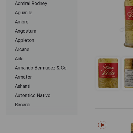
Admiral Rodney
Aguanile
Ambre
Angostura
Appleton
Arcane
Ariki
Armando Bermudez & Co
Armator
Ashanti
Autentico Nativo
Bacardi
Bacoo
Banks
Barbuda