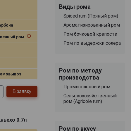
Виды рома
Spiced rum (Пряный ром)
Ароматизированный ром
урбона
Ром бочковой крепости
ленный ром
Ром по выдержки солера
Ром по методу
самовывоз
производства
Промышленный ром
В заявку
Сельскохозяйственный
ром (Agricole rum)
ньехо 0.7л
Ром по вкусу