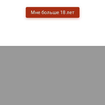
Артикул
314373
Условия продаж
Только 
Мне больше 18 лет
6 999
руб.
-
+