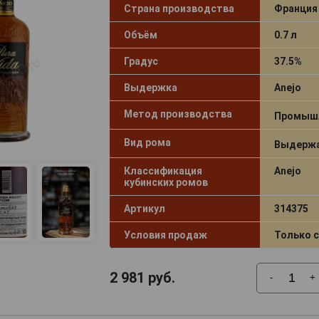
Страна производства
Франция
Объём
0.7 л
Градус
37.5%
Выдержка
Anejo
Метод производства
Промыш
Вид рома
Выдержа
Классификация
Anejo
кубинских ромов
Артикул
314375
Условия продаж
Только 
2 981
руб.
-
+