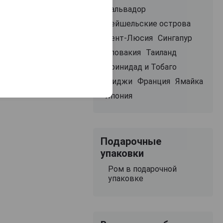
Сальвадор
самовывоз
Сейшельские острова
Сент-Люсия
Сингапур
Словакия
Таиланд
В заявку
Тринидад и Тобаго
Фиджи
Франция
Ямайка
Япония
Подарочные
упаковки
Ром в подарочной
упаковке