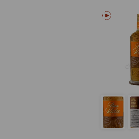
Blackwell
Bocatheva
Botafogo
Botran
Botucal
Boukman
Bristol
Brugal
Bullion
Bumbu
Burla Negra
Burning Barn
Calados
Calenter