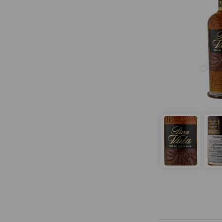
Barcelo
Bayou
Beach House
Beaulieu
Belizean Blue
Bermudes
Beveland
Black 1752
Black Arrow
Black Head
Black Magic
Black Pearl
Black Tears Spiced
Blackadder