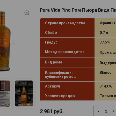
Pura Vida Pino Ром Пьюра Вида Пи
Страна производства
Франция
Объём
0.7 л
Градус
37.5%
Метод производства
Промыш
Вид рома
Выдержа
Классификация
Blanco
кубинских ромов
Артикул
314376
Условия продаж
Только 
2 981
руб.
-
+