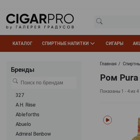
КАТАЛОГ
СПИРТНЫЕ НАПИТКИ
СИГАРЫ
АК
Главная
Спиртны
Бренды
Ром Pura
Показаны 1 - 4 из 4
327
A.H. Riise
Ableforths
Abuelo
Admiral Benbow