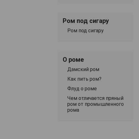
Ром под сигару
Ром под сигару
О роме
Дамский ром
Как пить ром?
Флуд о роме
Чем отличается пряный
ром от промышленного
рома