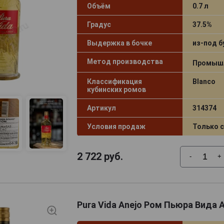
Объём
0.7 л
Градус
37.5%
Выдержка в бочке
из-под б
Метод производства
Промыш
Классификация
Blanco
кубинских ромов
Артикул
314374
Условия продаж
Только 
2 722
руб.
-
+
Pura Vida Anejo Ром Пьюра Вида А