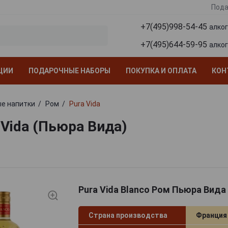
Пода
+7(495)998-54-45
алко
+7(495)644-59-95
алко
ЦИИ
ПОДАРОЧНЫЕ НАБОРЫ
ПОКУПКА И ОПЛАТА
КОН
е напитки
Ром
Pura Vida
 Vida (Пьюра Вида)
Pura Vida Blanco Ром Пьюра Вида
Страна производства
Франция