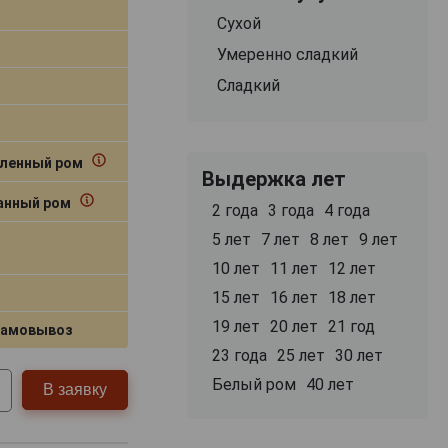
Сухой
Умеренно сладкий
Сладкий
ленный ром
Выдержка лет
нный ром
2 года
3 года
4 года
5 лет
7 лет
8 лет
9 лет
10 лет
11 лет
12 лет
15 лет
16 лет
18 лет
19 лет
20 лет
21 год
самовывоз
23 года
25 лет
30 лет
Белый ром
40 лет
В заявку