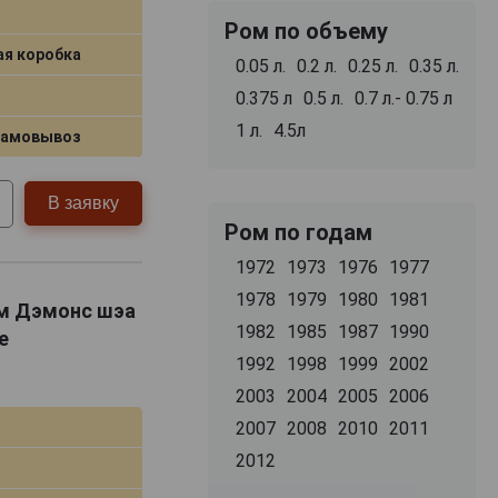
Ром по объему
ая коробка
0.05 л.
0.2 л.
0.25 л.
0.35 л.
0.375 л
0.5 л.
0.7 л.- 0.75 л
1 л.
4.5л
самовывоз
В заявку
Ром по годам
1972
1973
1976
1977
1978
1979
1980
1981
ом Дэмонс шэа
1982
1985
1987
1990
е
1992
1998
1999
2002
2003
2004
2005
2006
2007
2008
2010
2011
2012