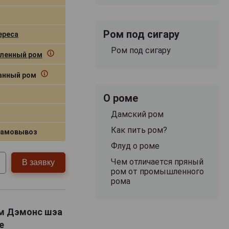
Ром под сигару
ереса
Ром под сигару
ленный ром
нный ром
О роме
Дамский ром
Как пить ром?
самовывоз
Флуд о роме
Чем отличается пряный
В заявку
ром от промышленного
рома
ом Дэмонс шэа
е