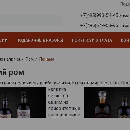
Пода
+7(495)998-54-45
алко
+7(495)644-59-95
алко
ЦИИ
ПОДАРОЧНЫЕ НАБОРЫ
ПОКУПКА И ОПЛАТА
КОН
е напитки
Ром
Панама
ий ром
тносится к числу наиболее известных в мире сортов.
Про
напитка
является
одним из
приоритетных
направлений в