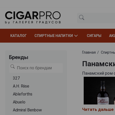
КАТАЛОГ
СПИРТНЫЕ НАПИТКИ
СИГАРЫ
АК
Главная
Спиртны
Бренды
Панамск
Панамский ром о
327
A.H. Riise
Ableforths
Abuelo
Читать дальше
Admiral Benbow