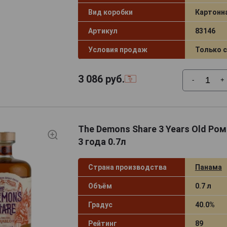
Вид коробки
Картонн
Артикул
83146
Условия продаж
Только 
3 086
руб.
-
+
The Demons Share 3 Years Old Р
3 года 0.7л
Страна производства
Панама
Объём
0.7 л
Градус
40.0%
Рейтинг
89