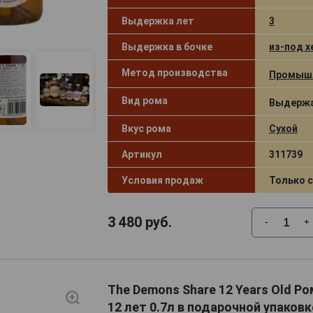
Выдержка лет
3
Выдержка в бочке
из-под х
Метод производства
Промыш
Вид рома
Выдержа
Вкус рома
Сухой
Артикул
311739
Условия продаж
Только 
3 480
руб.
-
+
The Demons Share 12 Years Old Р
12 лет 0.7л в подарочной упаковк