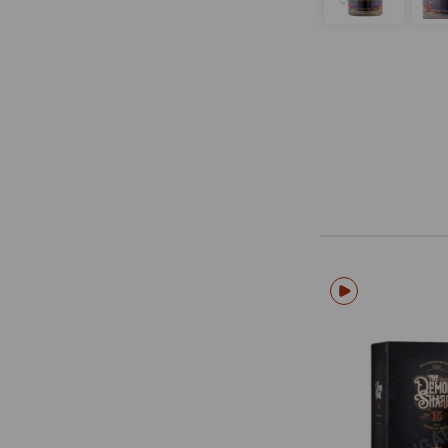
Blackwell
Bocatheva
Botafogo
Botran
Botucal
Boukman
Bristol
Brugal
Bullion
Bumbu
Burla Negra
Burning Barn
Calados
Calenter