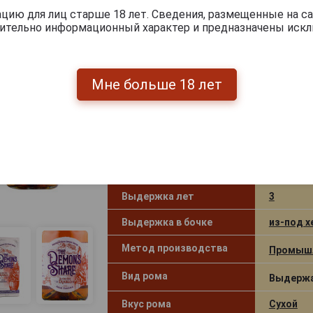
ию для лиц старше 18 лет. Сведения, размещенные на са
чительно информационный характер и предназначены искл
The Demons Share 3 Years Old Ро
года 0.7л в подарочной упаковке
Мне больше 18 лет
Страна производства
Панама
Объём
0.7 л
Градус
40.0%
Рейтинг
89
Выдержка лет
3
Выдержка в бочке
из-под х
Метод производства
Промыш
Вид рома
Выдержа
Вкус рома
Сухой