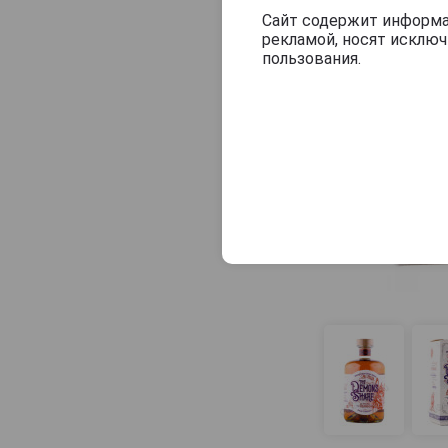
Clement
Сайт содержит информац
рекламой, носят исклю
Commander
пользования.
Companero
Conciere
Conde de Cuba
Contrabando
Cortez
Crabbie's
Cubaney
Cubay
Cut Rum
Daily Dawn
Danza del Fuego
Dead Bart