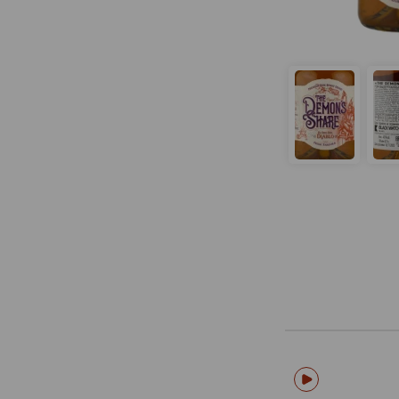
Embargo
Explorer
Facundo
Flor de Cana
Gelas
Giarola
Grand Kadoo
Grifone
Havana Club
Hedonist Spirits
Hee Joy
Helios Distillery
Highball Express
Higuana