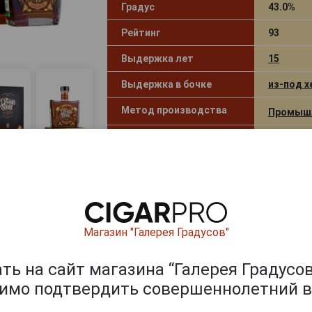
Градус
43.0%
Рейтинг
93
Выдержка лет
15
Выдержка в бочке
из-под х
Метод производства
Промыш
Вид рома
Выдержа
Вкус рома
Сухой
Вид коробки
Картонн
Артикул
303481
Магазин "Галерея Градусов"
Условия продаж
Только 
ь на сайт магазина “Галерея Градусов
11 801
руб.
димо подтвердить совершеннолетний в
-
+