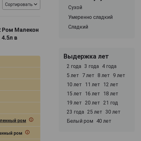
е напитки имеют
Сортировать
Сухой
и акцентами.
нюансами
Умеренно сладкий
Сладкий
82 Ром Малекон
4.5л в
Выдержка лет
2 года
3 года
4 года
5 лет
7 лет
8 лет
9 лет
10 лет
11 лет
12 лет
15 лет
16 лет
18 лет
19 лет
20 лет
21 год
23 года
25 лет
30 лет
ленный ром
Белый ром
40 лет
нный ром