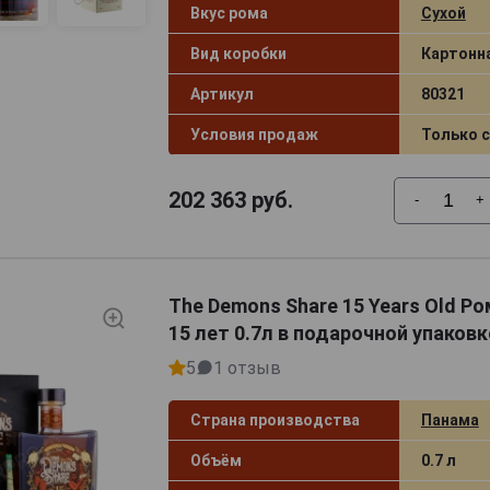
Вкус рома
Сухой
Вид коробки
Картонн
Артикул
80321
Условия продаж
Только 
202 363
руб.
-
+
The Demons Share 15 Years Old Р
15 лет 0.7л в подарочной упаковк
5
1 отзыв
Страна производства
Панама
Объём
0.7 л