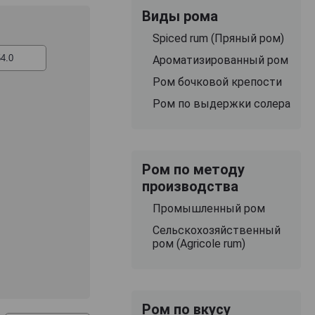
Виды рома
олнения
Spiced rum (Пряный ром)
аучились более 4
ропой, он
Ароматизированный ром
ается в
Ром бочковой крепости
 высокое
Ром по выдержки солера
ов и выступает в
сего
нный на
Ром по методу
и влажном
производства
ений, поэтому
Промышленный ром
в специальных
В стране, где
Сельскохозяйственный
ают довольно
ром (Agricole rum)
ранения минимум
большей
лодые светлые
ко ценятся
Ром по вкусу