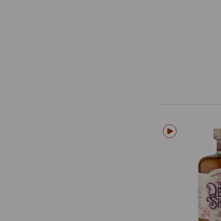
Dead Mans Fingers
Depth Charge
Dictador
Dillon
Diplomatico
Don Angel
Don Cortez
Don Papa
Don Q
Doorlys
East London Liquor Company
El Dorado
El Libertad
El Pasador
El Supremo