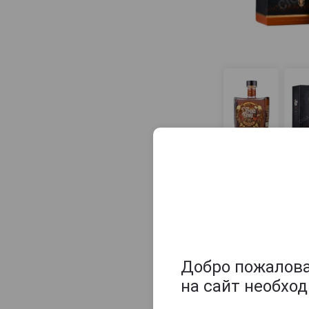
Caliche
Camikara
Caney
Canoubier
Capitan Bucanero
Capitan Huk
Captain Morgan
Caracas
Carta Vieja
Cartavio
Carus Unum
Castillo
Cayo Grande Club
Добро пожаловат
Chairmans
на сайт необхо
Cihuatan