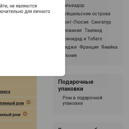
Сальвадор
йте, не являются
ючительно для личного
Сейшельские острова
м Дэмонс шэа 3
Сент-Люсия
Сингапур
Словакия
Таиланд
Тринидад и Тобаго
Фиджи
Франция
Ямайка
Япония
Подарочные
упаковки
ереса
Ром в подарочной
упаковке
ленный ром
нный ром