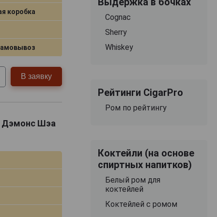
Выдержка в бочках
ая коробка
Cognac
Sherry
Whiskey
самовывоз
В заявку
Рейтинги CigarPro
Ром по рейтингу
ом Дэмонс Шэа
Коктейли (на основе
спиртных напитков)
Белый ром для
коктейлей
Коктейлей с ромом