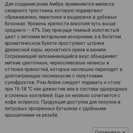
Для создания рома Амбре применяется меласса
сахарного тростника, которую подвергают
сбраживанию, перегонке и выдержке в дубовых
бочонках. Уровень крепости алкоголя чуть выше
среднего – 47%. Ему присущи темный золотистый
цвет с легкими янтарными искорками, а в богатом
ароматическом букете проступают штрихи
древесной коры, мускатного ореха и ванили.
Согревающий запоминающийся вкус объединяет
мягкие цветочные, черносливовые нюансы и
оттенки пряностей, которые неспешно переходят в
долгоиграющее послевкусие с полутонами
сухофруктов. Ром Ambre следует подавать к столу
при 15-18 °С как дижестив или в составе однородных
и слоеных коктейлей. Еще он неплохо сочетается с
кофе эспрессо. Продукция доступна для покупки в
литровых прозрачных бутылках с удобными
крышечками на резьбе.
Сортировать