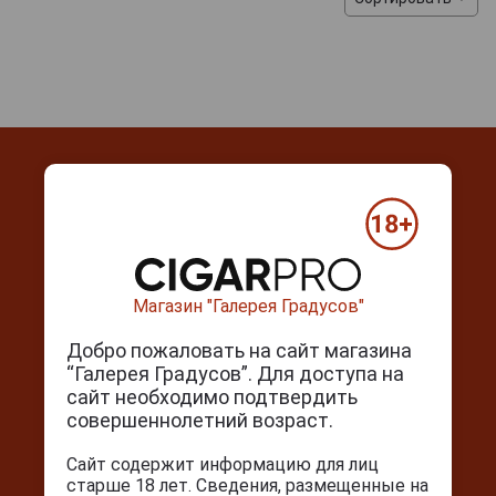
Контакты
Магазин "Галерея Градусов"
г. Москва, Серпуховский вал, д. 5
Ежедневно с 10:00 до 22:00
Добро пожаловать на сайт магазина
“Галерея Градусов”. Для доступа на
+7(495) 644-59-95
сайт необходимо подтвердить
info@cigarpro.ru
совершеннолетний возраст.
Сайт содержит информацию для лиц
Покупателям
старше 18 лет. Сведения, размещенные на