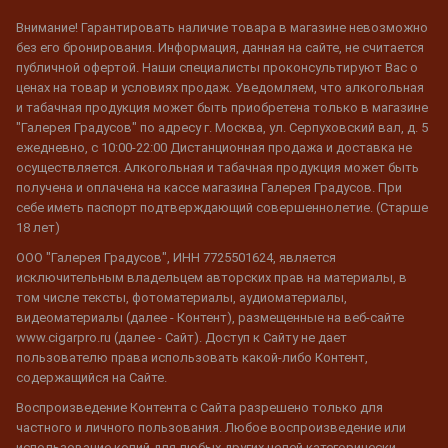
Внимание! Гарантировать наличие товара в магазине невозможно
без его бронирования. Информация, данная на сайте, не считается
публичной офертой. Наши специалисты проконсультируют Вас о
ценах на товар и условиях продаж. Уведомляем, что алкогольная
и табачная продукция может быть приобретена только в магазине
"Галерея Градусов" по адресу г. Москва, ул. Серпуховский вал, д. 5
ежедневно, с 10:00-22:00 Дистанционная продажа и доставка не
осуществляется. Алкогольная и табачная продукция может быть
получена и оплачена на кассе магазина Галерея Градусов. При
себе иметь паспорт подтверждающий совершеннолетие. (Старше
18 лет)
ООО "Галерея Градусов", ИНН 7725501624, является
исключительным владельцем авторских прав на материалы, в
том числе тексты, фотоматериалы, аудиоматериалы,
видеоматериалы (далее - Контент), размещенные на веб-сайте
www.cigarpro.ru (далее - Сайт). Доступ к Сайту не дает
пользователю права использовать какой-либо Контент,
содержащийся на Сайте.
Воспроизведение Контента с Сайта разрешено только для
частного и личного пользования. Любое воспроизведение или
использование копий для любых других целей категорически